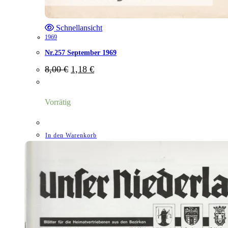
Schnellansicht
1969
Nr.257 September 1969
Ursprünglicher
Aktueller
8,00
€
1,18
€
Preis
Preis
war:
ist:
8,00 €
1,18 €.
Vorrätig
In den Warenkorb