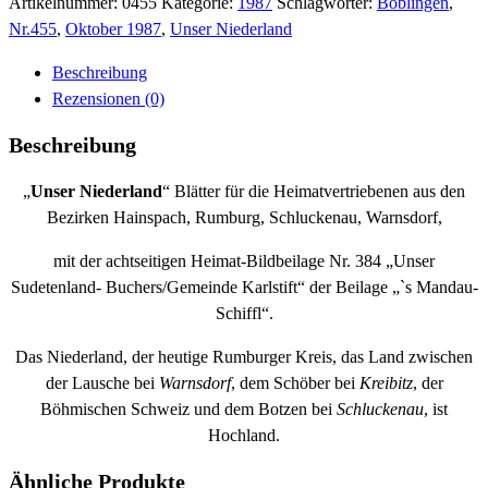
1987
Artikelnummer:
0455
Kategorie:
1987
Schlagwörter:
Böblingen
,
Menge
Nr.455
,
Oktober 1987
,
Unser Niederland
Beschreibung
Rezensionen (0)
Beschreibung
„
Unser Niederland
“ Blätter für die Heimatvertriebenen aus den
Bezirken Hainspach, Rumburg, Schluckenau, Warnsdorf,
mit der achtseitigen Heimat-Bildbeilage Nr. 384 „Unser
Sudetenland- Buchers/Gemeinde Karlstift“ der Beilage „`s Mandau-
Schiffl“.
Das Niederland, der heutige Rumburger Kreis, das Land zwischen
der Lausche bei
Warnsdorf
, dem Schöber bei
Kreibitz
, der
Böhmischen Schweiz und dem Botzen bei
Schluckenau
, ist
Hochland.
Ähnliche Produkte