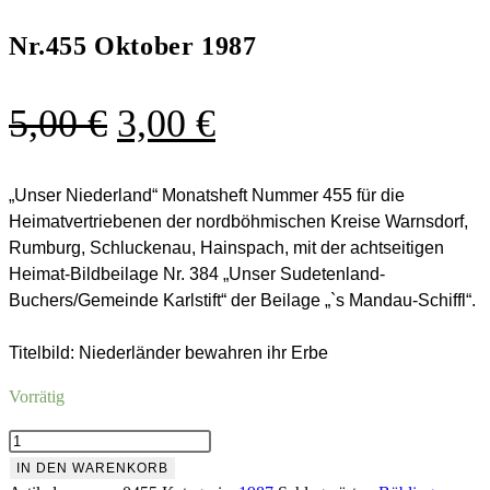
Nr.455 Oktober 1987
Ursprünglicher
Aktueller
5,00
€
3,00
€
Preis
Preis
war:
ist:
„Unser Niederland“ Monatsheft Nummer 455 für die
Heimatvertriebenen der nordböhmischen Kreise Warnsdorf,
5,00 €
3,00 €.
Rumburg, Schluckenau, Hainspach, mit der achtseitigen
Heimat-Bildbeilage Nr. 384 „Unser Sudetenland-
Buchers/Gemeinde Karlstift“ der Beilage „`s Mandau-Schiffl“.
Titelbild: Niederländer bewahren ihr Erbe
Vorrätig
Nr.455
Oktober
IN DEN WARENKORB