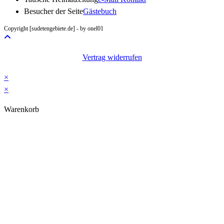
in
Besucher der Seite
Gästebuch
your
Copyright [sudetengebiete.de] - by onel01
application
Vertrag widerrufen
×
×
Warenkorb