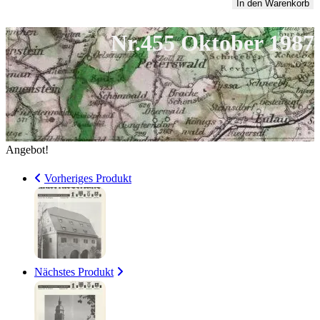
Oktober
In den Warenkorb
5,00 €
3
1987
Nr.455 Oktober 1987
Menge
Angebot!
Vorheriges Produkt
Nächstes Produkt