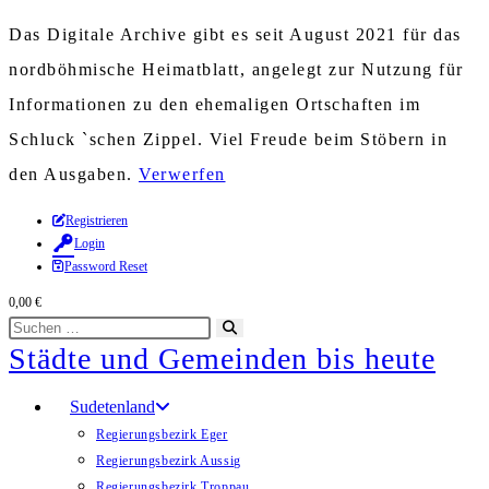
Das Digitale Archive gibt es seit August 2021 für das
nordböhmische Heimatblatt, angelegt zur Nutzung für
Informationen zu den ehemaligen Ortschaften im
Schluck `schen Zippel. Viel Freude beim Stöbern in
den Ausgaben.
Verwerfen
Zum
Registrieren
Login
Inhalt
Password Reset
springen
0,00
€
Diese
Suche
Städte und Gemeinden bis heute
Website
starten
durchsuchen
Sudetenland
Regierungsbezirk Eger
Regierungsbezirk Aussig
Regierungsbezirk Troppau