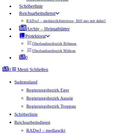
Schöberlinie
Reichsarbeitsdienst
RADwJ – mediawiki
Interesse, Hilf uns mit dabei!
Archiv – Heimatblätter
Protektorat
Oberlandratsbezirk Böhmen
Oberlandratsbezirk Mähren
0
0
Menü
Schließen
Sudetenland
Regierungsbezirk Eger
Regierungsbezirk Aussig
Regierungsbezirk Troppau
Schöberlinie
Reichsarbeitsdienst
RADwJ – mediawiki