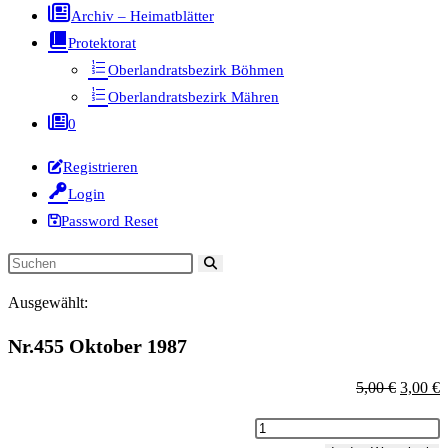
Archiv – Heimatblätter
Protektorat
Oberlandratsbezirk Böhmen
Oberlandratsbezirk Mähren
0
Registrieren
Login
Password Reset
Diese
Website
Ausgewählt:
durchsuchen
Nr.455 Oktober 1987
Ursprün
A
5,00
€
3,00
€
Preis
P
Nr.455
war:
is