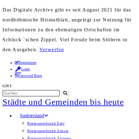
Das Digitale Archive gibt es seit August 2021 für das
nordböhmische Heimatblatt, angelegt zur Nutzung für
Informationen zu den ehemaligen Ortschaften im
Schluck `schen Zippel. Viel Freude beim Stöbern in
den Ausgaben.
Verwerfen
Zum
Registrieren
Login
Inhalt
Password Reset
springen
0,00
€
Diese
Suche
Städte und Gemeinden bis heute
Website
starten
durchsuchen
Sudetenland
Regierungsbezirk Eger
Regierungsbezirk Aussig
Regierungsbezirk Troppau