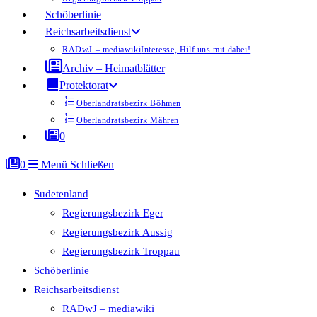
Schöberlinie
Reichsarbeitsdienst
RADwJ – mediawiki
Interesse, Hilf uns mit dabei!
Archiv – Heimatblätter
Protektorat
Oberlandratsbezirk Böhmen
Oberlandratsbezirk Mähren
0
0
Menü
Schließen
Sudetenland
Regierungsbezirk Eger
Regierungsbezirk Aussig
Regierungsbezirk Troppau
Schöberlinie
Reichsarbeitsdienst
RADwJ – mediawiki