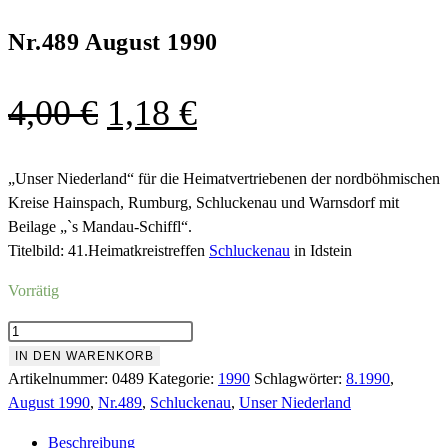
Nr.489 August 1990
Ursprünglicher
Aktueller
4,00
€
1,18
€
Preis
Preis
war:
ist:
„Unser Niederland“ für die Heimatvertriebenen der nordböhmischen
Kreise Hainspach, Rumburg, Schluckenau und Warnsdorf mit
4,00 €
1,18 €.
Beilage „`s Mandau-Schiffl“.
Titelbild: 41.Heimatkreistreffen
Schluckenau
in Idstein
Vorrätig
Nr.489
August
IN DEN WARENKORB
1990
Artikelnummer:
0489
Kategorie:
1990
Schlagwörter:
8.1990
,
Menge
August 1990
,
Nr.489
,
Schluckenau
,
Unser Niederland
Beschreibung