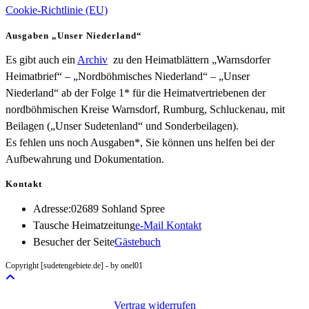
Cookie-Richtlinie (EU)
Ausgaben „Unser Niederland“
Es gibt auch ein
Archiv
zu den Heimatblättern „Warnsdorfer
Heimatbrief“ – „Nordböhmisches Niederland“ – „Unser
Niederland“ ab der Folge 1* für die Heimatvertriebenen der
nordböhmischen Kreise Warnsdorf, Rumburg, Schluckenau, mit
Beilagen („Unser Sudetenland“ und Sonderbeilagen).
Es fehlen uns noch Ausgaben*, Sie können uns helfen bei der
Aufbewahrung und Dokumentation.
Kontakt
Adresse:
02689 Sohland Spree
Opens
Tausche Heimatzeitung
e-Mail Kontakt
in
Besucher der Seite
Gästebuch
your
Copyright [sudetengebiete.de] - by onel01
application
Vertrag widerrufen