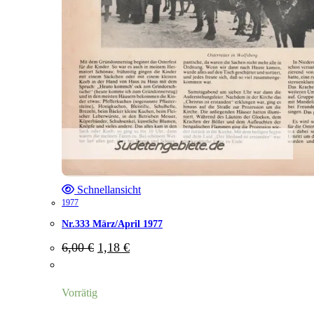
Schnellansicht
1977
Nr.333 März/April 1977
Ursprünglicher
Aktueller
6,00
€
1,18
€
Preis
Preis
war:
ist:
6,00 €
1,18 €.
Vorrätig