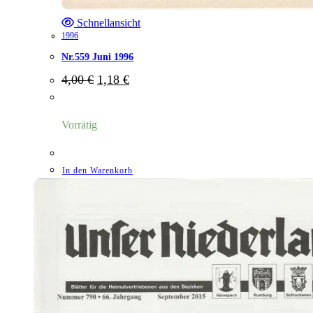
Schnellansicht
1996
Nr.559 Juni 1996
Ursprünglicher
Aktueller
4,00
€
1,18
€
Preis
Preis
war:
ist:
4,00 €
1,18 €.
Vorrätig
In den Warenkorb