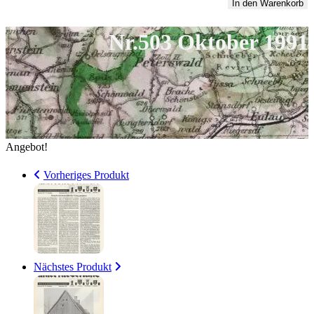
Oktober
In den Warenkorb
4,00 €
1
1991
Nr.503 Oktober 1991
Menge
Angebot!
Vorheriges Produkt
Nächstes Produkt