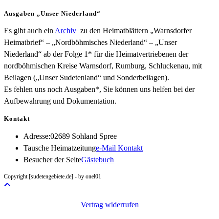
Ausgaben „Unser Niederland“
Es gibt auch ein
Archiv
zu den Heimatblättern „Warnsdorfer
Heimatbrief“ – „Nordböhmisches Niederland“ – „Unser
Niederland“ ab der Folge 1* für die Heimatvertriebenen der
nordböhmischen Kreise Warnsdorf, Rumburg, Schluckenau, mit
Beilagen („Unser Sudetenland“ und Sonderbeilagen).
Es fehlen uns noch Ausgaben*, Sie können uns helfen bei der
Aufbewahrung und Dokumentation.
Kontakt
Adresse:
02689 Sohland Spree
Opens
Tausche Heimatzeitung
e-Mail Kontakt
in
Besucher der Seite
Gästebuch
your
Copyright [sudetengebiete.de] - by onel01
application
Vertrag widerrufen