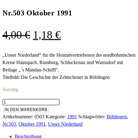
Nr.503 Oktober 1991
Ursprünglicher
Aktueller
4,00
€
1,18
€
Preis
Preis
war:
ist:
„Unser Niederland“ für die Heimatvertriebenen der nordböhmischen
Kreise Hainspach, Rumburg, Schluckenau und Warnsdorf mit
4,00 €
1,18 €.
Beilage „`s Mandau-Schiffl“.
Titelbild: Die Geschichte der Zehtscheuer in Böblingen
Vorrätig
Nr.503
Oktober
IN DEN WARENKORB
1991
Artikelnummer:
0503
Kategorie:
1991
Schlagwörter:
Böblingen
,
Menge
Nr.503
,
Oktober 1991
,
Unser Niederland
Beschreibung