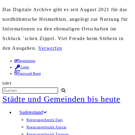
Das Digitale Archive gibt es seit August 2021 für das
nordböhmische Heimatblatt, angelegt zur Nutzung für
Informationen zu den ehemaligen Ortschaften im
Schluck `schen Zippel. Viel Freude beim Stöbern in
den Ausgaben.
Verwerfen
Zum
Registrieren
Login
Inhalt
Password Reset
springen
0,00
€
Diese
Suche
Städte und Gemeinden bis heute
Website
starten
durchsuchen
Sudetenland
Regierungsbezirk Eger
Regierungsbezirk Aussig
Regierungsbezirk Troppau