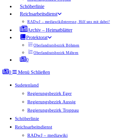
Schöberlinie
Reichsarbeitsdienst
RADwJ – mediawiki
Interesse, Hilf uns mit dabei!
Archiv – Heimatblätter
Protektorat
Oberlandratsbezirk Böhmen
Oberlandratsbezirk Mähren
0
0
Menü
Schließen
Sudetenland
Regierungsbezirk Eger
Regierungsbezirk Aussig
Regierungsbezirk Troppau
Schöberlinie
Reichsarbeitsdienst
RADwJ – mediawiki