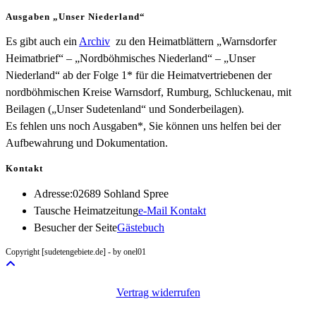
Ausgaben „Unser Niederland“
Es gibt auch ein
Archiv
zu den Heimatblättern „Warnsdorfer
Heimatbrief“ – „Nordböhmisches Niederland“ – „Unser
Niederland“ ab der Folge 1* für die Heimatvertriebenen der
nordböhmischen Kreise Warnsdorf, Rumburg, Schluckenau, mit
Beilagen („Unser Sudetenland“ und Sonderbeilagen).
Es fehlen uns noch Ausgaben*, Sie können uns helfen bei der
Aufbewahrung und Dokumentation.
Kontakt
Adresse:
02689 Sohland Spree
Opens
Tausche Heimatzeitung
e-Mail Kontakt
in
Besucher der Seite
Gästebuch
your
Copyright [sudetengebiete.de] - by onel01
application
Vertrag widerrufen