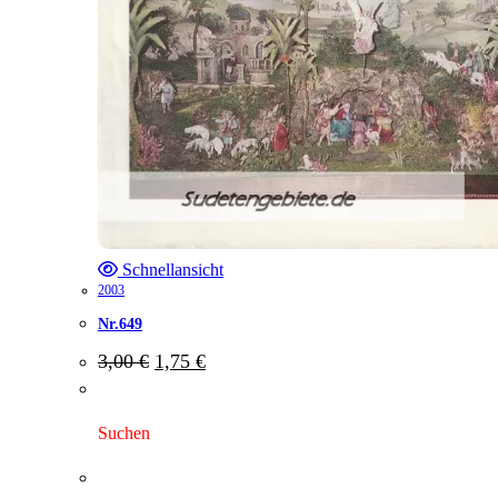
Schnellansicht
2003
Nr.649
Ursprünglicher
Aktueller
3,00
€
1,75
€
Preis
Preis
war:
ist:
3,00 €
1,75 €.
Suchen