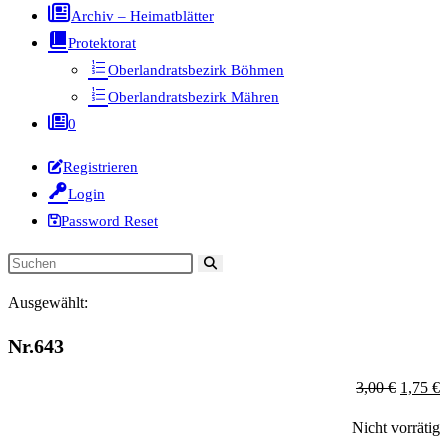
Archiv – Heimatblätter
Protektorat
Oberlandratsbezirk Böhmen
Oberlandratsbezirk Mähren
0
Registrieren
Login
Password Reset
Diese
Website
Ausgewählt:
durchsuchen
Nr.643
Ursprün
A
3,00
€
1,75
€
Preis
P
Nicht vorrätig
war:
is