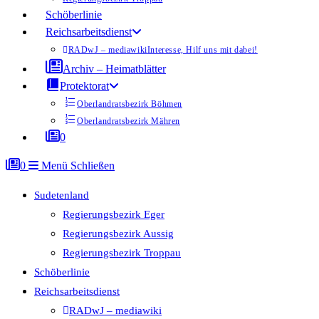
Schöberlinie
Reichsarbeitsdienst
RADwJ – mediawiki
Interesse, Hilf uns mit dabei!
Archiv – Heimatblätter
Protektorat
Oberlandratsbezirk Böhmen
Oberlandratsbezirk Mähren
0
0
Menü
Schließen
Sudetenland
Regierungsbezirk Eger
Regierungsbezirk Aussig
Regierungsbezirk Troppau
Schöberlinie
Reichsarbeitsdienst
RADwJ – mediawiki