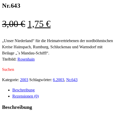
Nr.643
Ursprünglicher
Aktueller
3,00
€
1,75
€
Preis
Preis
war:
ist:
„Unser Niederland“ für die Heimatvertriebenen der nordböhmischen
Kreise Hainspach, Rumburg, Schluckenau und Warnsdorf mit
3,00 €
1,75 €.
Beilage „`s Mandau-Schiffl“.
Titelbild:
Rosenhain
Suchen
Kategorie:
2003
Schlagwörter:
6.2003
,
Nr.643
Beschreibung
Rezensionen (0)
Beschreibung