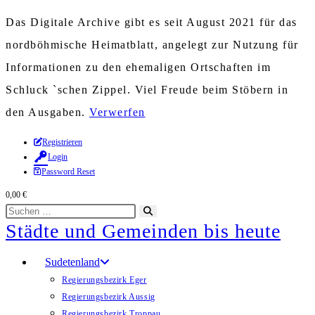
Das Digitale Archive gibt es seit August 2021 für das
nordböhmische Heimatblatt, angelegt zur Nutzung für
Informationen zu den ehemaligen Ortschaften im
Schluck `schen Zippel. Viel Freude beim Stöbern in
den Ausgaben.
Verwerfen
Zum
Registrieren
Login
Inhalt
Password Reset
springen
0,00
€
Diese
Suche
Städte und Gemeinden bis heute
Website
starten
durchsuchen
Sudetenland
Regierungsbezirk Eger
Regierungsbezirk Aussig
Regierungsbezirk Troppau