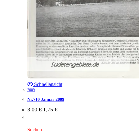
Schnellansicht
2009
Nr.710 Januar 2009
Ursprünglicher
Aktueller
3,00
€
1,75
€
Preis
Preis
war:
ist:
3,00 €
1,75 €.
Suchen