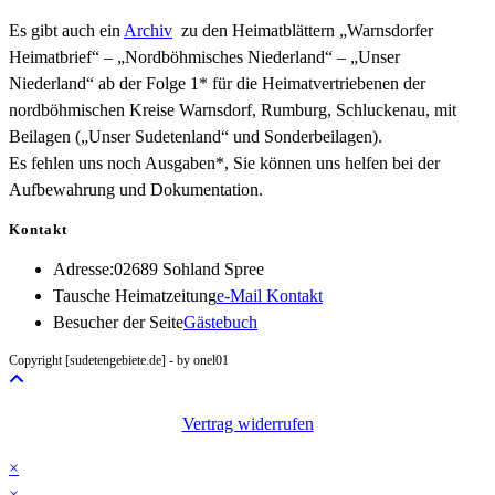
Es gibt auch ein
Archiv
zu den Heimatblättern „Warnsdorfer
Heimatbrief“ – „Nordböhmisches Niederland“ – „Unser
Niederland“ ab der Folge 1* für die Heimatvertriebenen der
nordböhmischen Kreise Warnsdorf, Rumburg, Schluckenau, mit
Beilagen („Unser Sudetenland“ und Sonderbeilagen).
Es fehlen uns noch Ausgaben*, Sie können uns helfen bei der
Aufbewahrung und Dokumentation.
Kontakt
Adresse:
02689 Sohland Spree
Opens
Tausche Heimatzeitung
e-Mail Kontakt
in
Besucher der Seite
Gästebuch
your
Copyright [sudetengebiete.de] - by onel01
application
Vertrag widerrufen
×
×