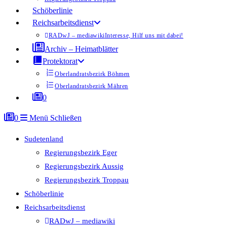
Schöberlinie
Reichsarbeitsdienst
RADwJ – mediawiki
Interesse, Hilf uns mit dabei!
Archiv – Heimatblätter
Protektorat
Oberlandratsbezirk Böhmen
Oberlandratsbezirk Mähren
0
0
Menü
Schließen
Sudetenland
Regierungsbezirk Eger
Regierungsbezirk Aussig
Regierungsbezirk Troppau
Schöberlinie
Reichsarbeitsdienst
RADwJ – mediawiki