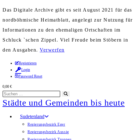
Das Digitale Archive gibt es seit August 2021 für das
nordböhmische Heimatblatt, angelegt zur Nutzung für
Informationen zu den ehemaligen Ortschaften im
Schluck `schen Zippel. Viel Freude beim Stöbern in
den Ausgaben.
Verwerfen
Zum
Registrieren
Login
Inhalt
Password Reset
springen
0,00
€
Diese
Suche
Städte und Gemeinden bis heute
Website
starten
durchsuchen
Sudetenland
Regierungsbezirk Eger
Regierungsbezirk Aussig
Regierungsbezirk Troppau