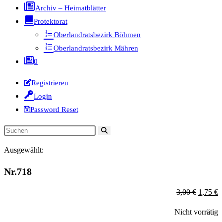
Archiv – Heimatblätter
Protektorat
Oberlandratsbezirk Böhmen
Oberlandratsbezirk Mähren
0
Registrieren
Login
Password Reset
Diese
Website
Ausgewählt:
durchsuchen
Nr.718
Ursprün
A
3,00
€
1,75
€
Preis
P
Nicht vorrätig
war:
is