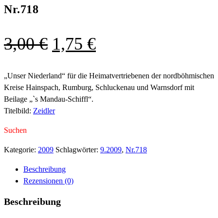
Nr.718
Ursprünglicher
Aktueller
3,00
€
1,75
€
Preis
Preis
war:
ist:
„Unser Niederland“ für die Heimatvertriebenen der nordböhmischen
Kreise Hainspach, Rumburg, Schluckenau und Warnsdorf mit
3,00 €
1,75 €.
Beilage „`s Mandau-Schiffl“.
Titelbild:
Zeidler
Suchen
Kategorie:
2009
Schlagwörter:
9.2009
,
Nr.718
Beschreibung
Rezensionen (0)
Beschreibung