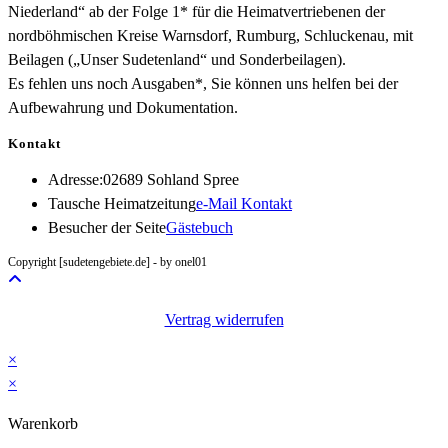
Niederland“ ab der Folge 1* für die Heimatvertriebenen der
nordböhmischen Kreise Warnsdorf, Rumburg, Schluckenau, mit
Beilagen („Unser Sudetenland“ und Sonderbeilagen).
Es fehlen uns noch Ausgaben*, Sie können uns helfen bei der
Aufbewahrung und Dokumentation.
Kontakt
Adresse:
02689 Sohland Spree
Opens
Tausche Heimatzeitung
e-Mail Kontakt
in
Besucher der Seite
Gästebuch
your
Copyright [sudetengebiete.de] - by onel01
application
Vertrag widerrufen
×
×
Warenkorb