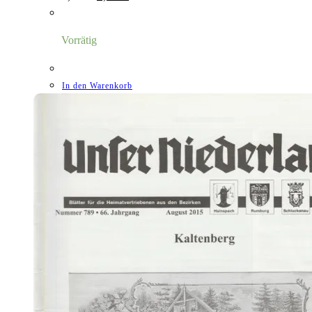
Preis
Preis
war:
ist:
8,00 €
1,18 €.
Vorrätig
In den Warenkorb