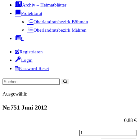
Archiv – Heimatblätter
Protektorat
Oberlandratsbezirk Böhmen
Oberlandratsbezirk Mähren
0
Registrieren
Login
Password Reset
Diese
Website
Ausgewählt:
durchsuchen
Nr.751 Juni 2012
0,88
€
Nr.751