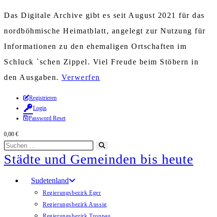
Das Digitale Archive gibt es seit August 2021 für das
nordböhmische Heimatblatt, angelegt zur Nutzung für
Informationen zu den ehemaligen Ortschaften im
Schluck `schen Zippel. Viel Freude beim Stöbern in
den Ausgaben.
Verwerfen
Zum
Registrieren
Login
Inhalt
Password Reset
springen
0,00
€
Diese
Suche
Städte und Gemeinden bis heute
Website
starten
durchsuchen
Sudetenland
Regierungsbezirk Eger
Regierungsbezirk Aussig
Regierungsbezirk Troppau