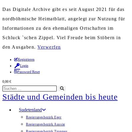
Das Digitale Archive gibt es seit August 2021 für das
nordböhmische Heimatblatt, angelegt zur Nutzung für
Informationen zu den ehemaligen Ortschaften im
Schluck `schen Zippel. Viel Freude beim Stöbern in
den Ausgaben.
Verwerfen
Zum
Registrieren
Login
Inhalt
Password Reset
springen
0,00
€
Diese
Suche
Städte und Gemeinden bis heute
Website
starten
durchsuchen
Sudetenland
Regierungsbezirk Eger
Regierungsbezirk Aussig
Regierungsbezirk Troppau