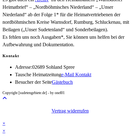
Heimatbrief“ – „Nordböhmisches Niederland“ – „Unser
Niederland“ ab der Folge 1* für die Heimatvertriebenen der
nordböhmischen Kreise Warnsdorf, Rumburg, Schluckenau, mit
Beilagen („Unser Sudetenland“ und Sonderbeilagen).
Es fehlen uns noch Ausgaben*, Sie können uns helfen bei der
Aufbewahrung und Dokumentation.
Kontakt
Adresse:
02689 Sohland Spree
Opens
Tausche Heimatzeitung
e-Mail Kontakt
in
Besucher der Seite
Gästebuch
your
Copyright [sudetengebiete.de] - by onel01
application
Vertrag widerrufen
×
×