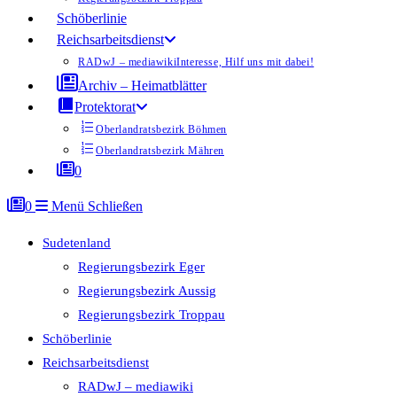
Schöberlinie
Reichsarbeitsdienst
RADwJ – mediawiki
Interesse, Hilf uns mit dabei!
Archiv – Heimatblätter
Protektorat
Oberlandratsbezirk Böhmen
Oberlandratsbezirk Mähren
0
0
Menü
Schließen
Sudetenland
Regierungsbezirk Eger
Regierungsbezirk Aussig
Regierungsbezirk Troppau
Schöberlinie
Reichsarbeitsdienst
RADwJ – mediawiki