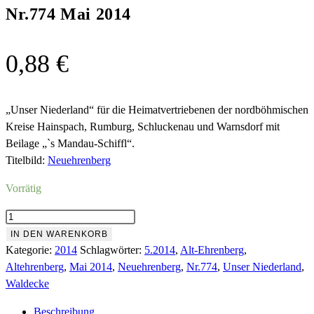
Nr.774 Mai 2014
0,88
€
„Unser Niederland“ für die Heimatvertriebenen der nordböhmischen
Kreise Hainspach, Rumburg, Schluckenau und Warnsdorf mit
Beilage „`s Mandau-Schiffl“.
Titelbild:
Neuehrenberg
Vorrätig
Nr.774
Mai
IN DEN WARENKORB
2014
Kategorie:
2014
Schlagwörter:
5.2014
,
Alt-Ehrenberg
,
Menge
Altehrenberg
,
Mai 2014
,
Neuehrenberg
,
Nr.774
,
Unser Niederland
,
Waldecke
Beschreibung