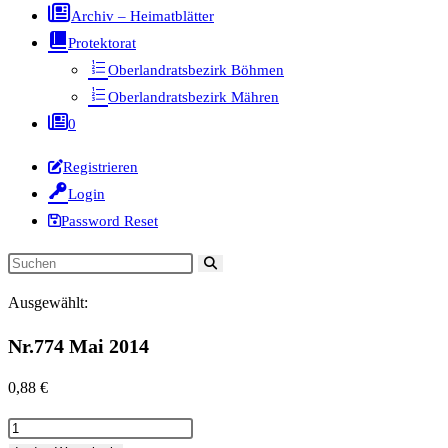
Archiv – Heimatblätter
Protektorat
Oberlandratsbezirk Böhmen
Oberlandratsbezirk Mähren
0
Registrieren
Login
Password Reset
Diese
Website
Ausgewählt:
durchsuchen
Nr.774 Mai 2014
0,88
€
Nr.774