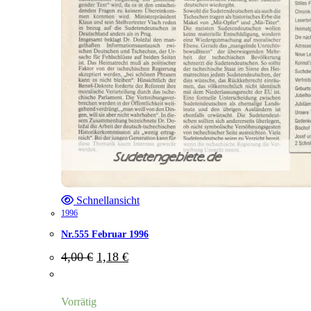
Schnellansicht
1996
Nr.555 Februar 1996
Ursprünglicher
Aktueller
4,00
€
1,18
€
Preis
Preis
war:
ist:
4,00 €
1,18 €.
Vorrätig