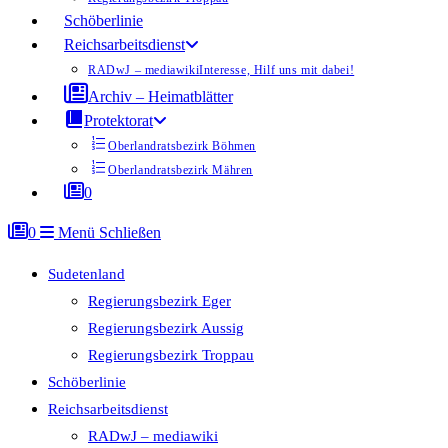
Schöberlinie
Reichsarbeitsdienst
RADwJ – mediawiki
Interesse, Hilf uns mit dabei!
Archiv – Heimatblätter
Protektorat
Oberlandratsbezirk Böhmen
Oberlandratsbezirk Mähren
0
0
Menü
Schließen
Sudetenland
Regierungsbezirk Eger
Regierungsbezirk Aussig
Regierungsbezirk Troppau
Schöberlinie
Reichsarbeitsdienst
RADwJ – mediawiki