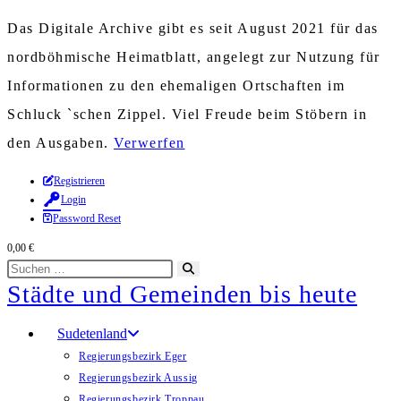
Das Digitale Archive gibt es seit August 2021 für das
nordböhmische Heimatblatt, angelegt zur Nutzung für
Informationen zu den ehemaligen Ortschaften im
Schluck `schen Zippel. Viel Freude beim Stöbern in
den Ausgaben.
Verwerfen
Zum
Registrieren
Login
Inhalt
Password Reset
springen
0,00
€
Diese
Suche
Städte und Gemeinden bis heute
Website
starten
durchsuchen
Sudetenland
Regierungsbezirk Eger
Regierungsbezirk Aussig
Regierungsbezirk Troppau