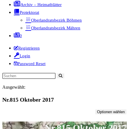
Archiv – Heimatblätter
Protektorat
Oberlandratsbezirk Böhmen
Oberlandratsbezirk Mähren
0
Registrieren
Login
Password Reset
Diese
Website
Ausgewählt:
durchsuchen
Nr.815 Oktober 2017
Optionen wählen
Nr.815 Oktober 2017