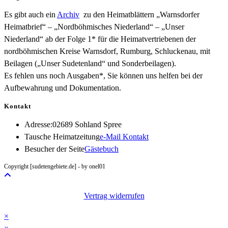
Es gibt auch ein
Archiv
zu den Heimatblättern „Warnsdorfer
Heimatbrief“ – „Nordböhmisches Niederland“ – „Unser
Niederland“ ab der Folge 1* für die Heimatvertriebenen der
nordböhmischen Kreise Warnsdorf, Rumburg, Schluckenau, mit
Beilagen („Unser Sudetenland“ und Sonderbeilagen).
Es fehlen uns noch Ausgaben*, Sie können uns helfen bei der
Aufbewahrung und Dokumentation.
Kontakt
Adresse:
02689 Sohland Spree
Opens
Tausche Heimatzeitung
e-Mail Kontakt
in
Besucher der Seite
Gästebuch
your
Copyright [sudetengebiete.de] - by onel01
application
Vertrag widerrufen
×