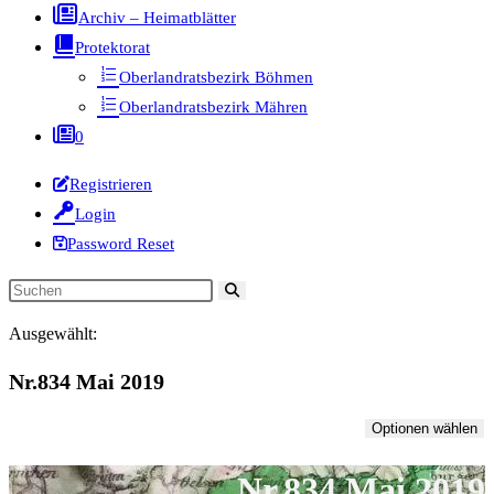
Archiv – Heimatblätter
Protektorat
Oberlandratsbezirk Böhmen
Oberlandratsbezirk Mähren
0
Registrieren
Login
Password Reset
Diese
Website
Ausgewählt:
durchsuchen
Nr.834 Mai 2019
Optionen wählen
Nr.834 Mai 2019