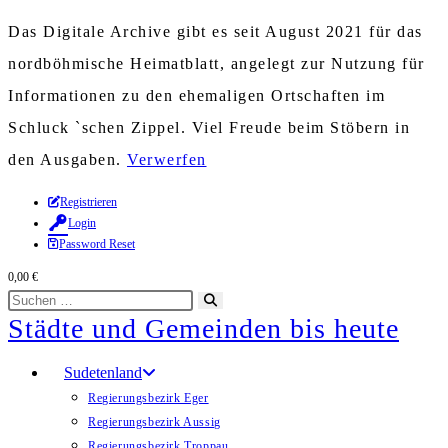
Das Digitale Archive gibt es seit August 2021 für das
nordböhmische Heimatblatt, angelegt zur Nutzung für
Informationen zu den ehemaligen Ortschaften im
Schluck `schen Zippel. Viel Freude beim Stöbern in
den Ausgaben.
Verwerfen
Zum
Registrieren
Login
Inhalt
Password Reset
springen
0,00
€
Diese
Suche
Städte und Gemeinden bis heute
Website
starten
durchsuchen
Sudetenland
Regierungsbezirk Eger
Regierungsbezirk Aussig
Regierungsbezirk Troppau