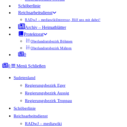
Schöberlinie
Reichsarbeitsdienst
RADwJ – mediawiki
Interesse, Hilf uns mit dabei!
Archiv – Heimatblätter
Protektorat
Oberlandratsbezirk Böhmen
Oberlandratsbezirk Mähren
0
0
Menü
Schließen
Sudetenland
Regierungsbezirk Eger
Regierungsbezirk Aussig
Regierungsbezirk Troppau
Schöberlinie
Reichsarbeitsdienst
RADwJ – mediawiki