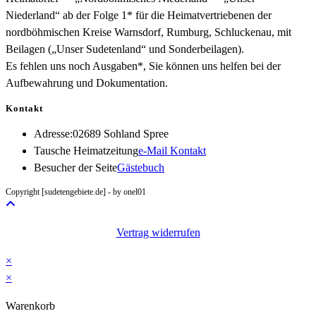
Niederland“ ab der Folge 1* für die Heimatvertriebenen der
nordböhmischen Kreise Warnsdorf, Rumburg, Schluckenau, mit
Beilagen („Unser Sudetenland“ und Sonderbeilagen).
Es fehlen uns noch Ausgaben*, Sie können uns helfen bei der
Aufbewahrung und Dokumentation.
Kontakt
Adresse:
02689 Sohland Spree
Opens
Tausche Heimatzeitung
e-Mail Kontakt
in
Besucher der Seite
Gästebuch
your
Copyright [sudetengebiete.de] - by onel01
application
Vertrag widerrufen
×
×
Warenkorb