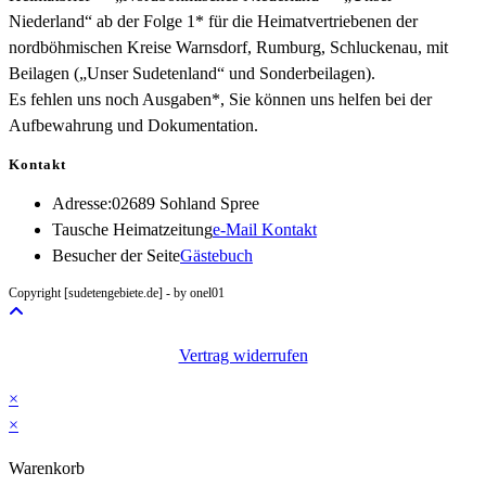
Niederland“ ab der Folge 1* für die Heimatvertriebenen der
nordböhmischen Kreise Warnsdorf, Rumburg, Schluckenau, mit
Beilagen („Unser Sudetenland“ und Sonderbeilagen).
Es fehlen uns noch Ausgaben*, Sie können uns helfen bei der
Aufbewahrung und Dokumentation.
Kontakt
Adresse:
02689 Sohland Spree
Opens
Tausche Heimatzeitung
e-Mail Kontakt
in
Besucher der Seite
Gästebuch
your
Copyright [sudetengebiete.de] - by onel01
application
Vertrag widerrufen
×
×
Warenkorb