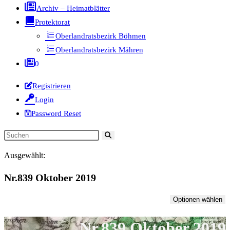
Archiv – Heimatblätter
Protektorat
Oberlandratsbezirk Böhmen
Oberlandratsbezirk Mähren
0
Registrieren
Login
Password Reset
Diese
Website
Ausgewählt:
durchsuchen
Nr.839 Oktober 2019
Optionen wählen
Nr.839 Oktober 2019