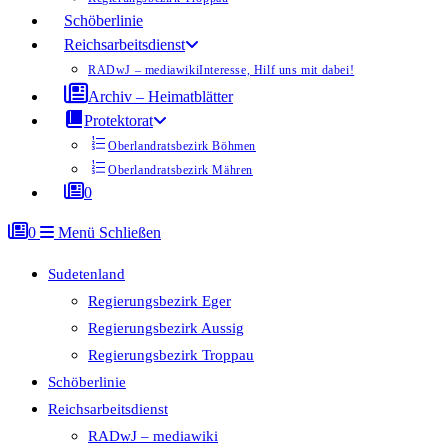
Schöberlinie
Reichsarbeitsdienst
RADwJ – mediawiki
Interesse, Hilf uns mit dabei!
Archiv – Heimatblätter
Protektorat
Oberlandratsbezirk Böhmen
Oberlandratsbezirk Mähren
0
0
Menü
Schließen
Sudetenland
Regierungsbezirk Eger
Regierungsbezirk Aussig
Regierungsbezirk Troppau
Schöberlinie
Reichsarbeitsdienst
RADwJ – mediawiki