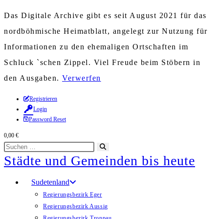
Das Digitale Archive gibt es seit August 2021 für das
nordböhmische Heimatblatt, angelegt zur Nutzung für
Informationen zu den ehemaligen Ortschaften im
Schluck `schen Zippel. Viel Freude beim Stöbern in
den Ausgaben.
Verwerfen
Zum
Registrieren
Login
Inhalt
Password Reset
springen
0,00
€
Diese
Suche
Städte und Gemeinden bis heute
Website
starten
durchsuchen
Sudetenland
Regierungsbezirk Eger
Regierungsbezirk Aussig
Regierungsbezirk Troppau