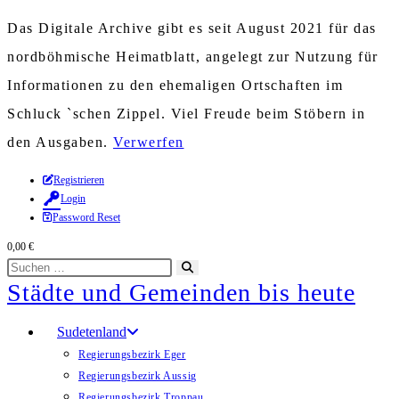
Das Digitale Archive gibt es seit August 2021 für das
nordböhmische Heimatblatt, angelegt zur Nutzung für
Informationen zu den ehemaligen Ortschaften im
Schluck `schen Zippel. Viel Freude beim Stöbern in
den Ausgaben.
Verwerfen
Zum
Registrieren
Login
Inhalt
Password Reset
springen
0,00
€
Diese
Suche
Städte und Gemeinden bis heute
Website
starten
durchsuchen
Sudetenland
Regierungsbezirk Eger
Regierungsbezirk Aussig
Regierungsbezirk Troppau