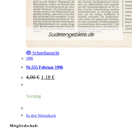
Schnellansicht
1996
Nr.555 Februar 1996
Ursprünglicher
Aktueller
4,00
€
1,18
€
Preis
Preis
war:
ist:
4,00 €
1,18 €.
Vorrätig
In den Warenkorb
Mitgliedschaft