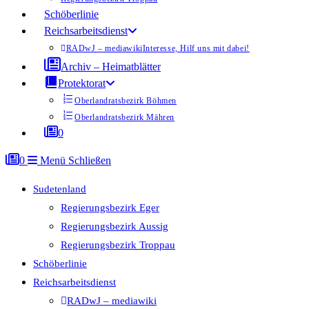
Schöberlinie
Reichsarbeitsdienst
RADwJ – mediawiki
Interesse, Hilf uns mit dabei!
Archiv – Heimatblätter
Protektorat
Oberlandratsbezirk Böhmen
Oberlandratsbezirk Mähren
0
0
Menü
Schließen
Sudetenland
Regierungsbezirk Eger
Regierungsbezirk Aussig
Regierungsbezirk Troppau
Schöberlinie
Reichsarbeitsdienst
RADwJ – mediawiki