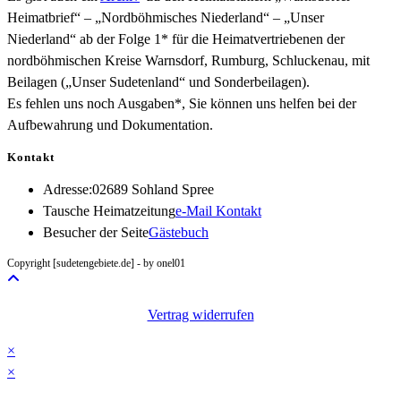
Heimatbrief“ – „Nordböhmisches Niederland“ – „Unser
Niederland“ ab der Folge 1* für die Heimatvertriebenen der
nordböhmischen Kreise Warnsdorf, Rumburg, Schluckenau, mit
Beilagen („Unser Sudetenland“ und Sonderbeilagen).
Es fehlen uns noch Ausgaben*, Sie können uns helfen bei der
Aufbewahrung und Dokumentation.
Kontakt
Adresse:
02689 Sohland Spree
Opens
Tausche Heimatzeitung
e-Mail Kontakt
in
Besucher der Seite
Gästebuch
your
Copyright [sudetengebiete.de] - by onel01
application
Vertrag widerrufen
×
×