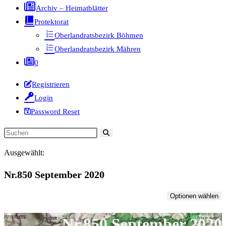
Archiv – Heimatblätter
Protektorat
Oberlandratsbezirk Böhmen
Oberlandratsbezirk Mähren
0
Registrieren
Login
Password Reset
Diese
Website
Ausgewählt:
durchsuchen
Nr.850 September 2020
Optionen wählen
Nr.850 September 2020