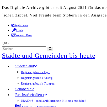
Das Digitale Archive gibt es seit August 2021 für das 
`schen Zippel. Viel Freude beim Stöbern in den Ausgab
Zum
Registrieren
Login
Inhalt
Password Reset
springen
0,00
€
Diese
Suche
Städte und Gemeinden bis heute
Website
starten
durchsuchen
Sudetenland
Regierungsbezirk Eger
Regierungsbezirk Aussig
Regierungsbezirk Troppau
Schöberlinie
Reichsarbeitsdienst
RADwJ – mediawiki
Interesse, Hilf uns mit dabei!