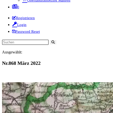
Oberlandratsbezirk Mähren
0
Registrieren
Login
Password Reset
Diese
Website
Ausgewählt:
durchsuchen
Nr.868 März 2022