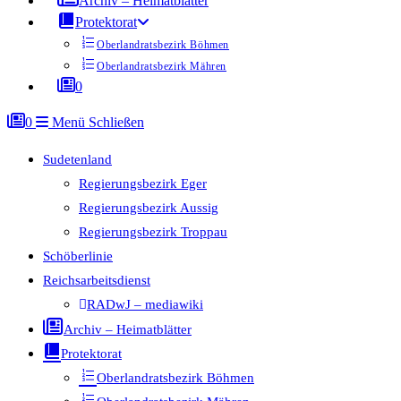
Archiv – Heimatblätter
Protektorat
Oberlandratsbezirk Böhmen
Oberlandratsbezirk Mähren
0
0
Menü
Schließen
Sudetenland
Regierungsbezirk Eger
Regierungsbezirk Aussig
Regierungsbezirk Troppau
Schöberlinie
Reichsarbeitsdienst
RADwJ – mediawiki
Archiv – Heimatblätter
Protektorat
Oberlandratsbezirk Böhmen