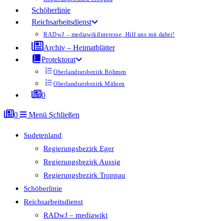
Schöberlinie
Reichsarbeitsdienst
RADwJ – mediawiki
Interesse, Hilf uns mit dabei!
Archiv – Heimatblätter
Protektorat
Oberlandratsbezirk Böhmen
Oberlandratsbezirk Mähren
0
0
Menü
Schließen
Sudetenland
Regierungsbezirk Eger
Regierungsbezirk Aussig
Regierungsbezirk Troppau
Schöberlinie
Reichsarbeitsdienst
RADwJ – mediawiki