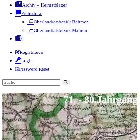
Archiv – Heimatblätter
Protektorat
Oberlandratsbezirk Böhmen
Oberlandratsbezirk Mähren
0
Registrieren
Login
Password Reset
Diese
Website
71. - 80.Jahrgang
durchsuchen