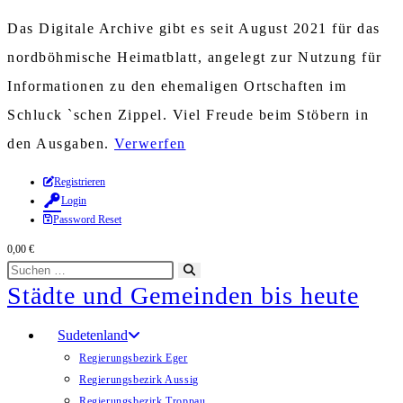
Das Digitale Archive gibt es seit August 2021 für das
nordböhmische Heimatblatt, angelegt zur Nutzung für
Informationen zu den ehemaligen Ortschaften im
Schluck `schen Zippel. Viel Freude beim Stöbern in
den Ausgaben.
Verwerfen
Zum
Registrieren
Login
Inhalt
Password Reset
springen
0,00
€
Diese
Suche
Städte und Gemeinden bis heute
Website
starten
durchsuchen
Sudetenland
Regierungsbezirk Eger
Regierungsbezirk Aussig
Regierungsbezirk Troppau