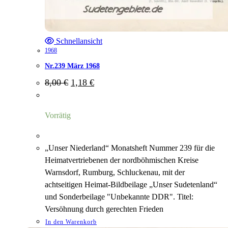
Schnellansicht
1968
Nr.239 März 1968
Ursprünglicher
Aktueller
8,00
€
1,18
€
Preis
Preis
war:
ist:
8,00 €
1,18 €.
Vorrätig
„Unser Niederland“ Monatsheft Nummer 239 für die
Heimatvertriebenen der nordböhmischen Kreise
Warnsdorf, Rumburg, Schluckenau, mit der
achtseitigen Heimat-Bildbeilage „Unser Sudetenland“
und Sonderbeilage "Unbekannte DDR". Titel:
Versöhnung durch gerechten Frieden
In den Warenkorb