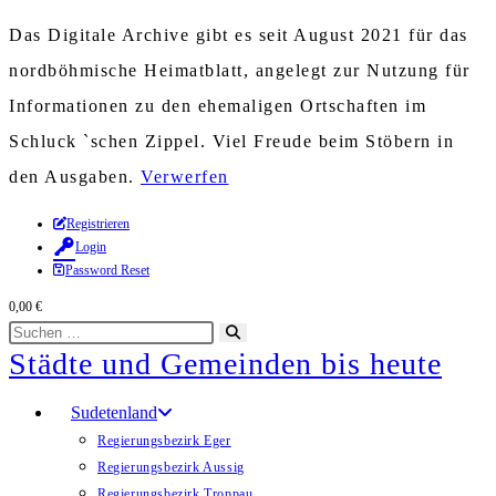
Das Digitale Archive gibt es seit August 2021 für das
nordböhmische Heimatblatt, angelegt zur Nutzung für
Informationen zu den ehemaligen Ortschaften im
Schluck `schen Zippel. Viel Freude beim Stöbern in
den Ausgaben.
Verwerfen
Zum
Registrieren
Login
Inhalt
Password Reset
springen
0,00
€
Diese
Suche
Städte und Gemeinden bis heute
Website
starten
durchsuchen
Sudetenland
Regierungsbezirk Eger
Regierungsbezirk Aussig
Regierungsbezirk Troppau