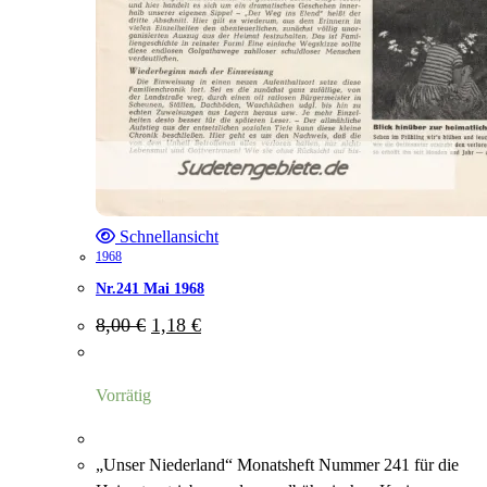
Schnellansicht
1968
Nr.241 Mai 1968
Ursprünglicher
Aktueller
8,00
€
1,18
€
Preis
Preis
war:
ist:
8,00 €
1,18 €.
Vorrätig
„Unser Niederland“ Monatsheft Nummer 241 für die