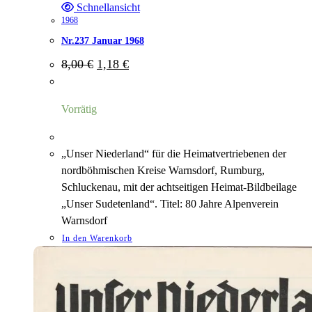
Schnellansicht
1968
Nr.237 Januar 1968
Ursprünglicher
Aktueller
8,00
€
1,18
€
Preis
Preis
war:
ist:
8,00 €
1,18 €.
Vorrätig
„Unser Niederland“ für die Heimatvertriebenen der
nordböhmischen Kreise Warnsdorf, Rumburg,
Schluckenau, mit der achtseitigen Heimat-Bildbeilage
„Unser Sudetenland“. Titel: 80 Jahre Alpenverein
Warnsdorf
In den Warenkorb