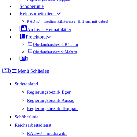
Schöberlinie
Reichsarbeitsdienst
RADwJ – mediawiki
Interesse, Hilf uns mit dabei!
Archiv – Heimatblätter
Protektorat
Oberlandratsbezirk Böhmen
Oberlandratsbezirk Mähren
0
0
Menü
Schließen
Sudetenland
Regierungsbezirk Eger
Regierungsbezirk Aussig
Regierungsbezirk Troppau
Schöberlinie
Reichsarbeitsdienst
RADwJ – mediawiki