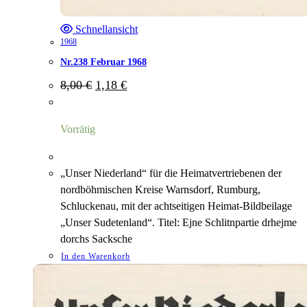
Schnellansicht
1968
Nr.238 Februar 1968
Ursprünglicher
Aktueller
8,00
€
1,18
€
Preis
Preis
war:
ist:
8,00 €
1,18 €.
Vorrätig
„Unser Niederland“ für die Heimatvertriebenen der
nordböhmischen Kreise Warnsdorf, Rumburg,
Schluckenau, mit der achtseitigen Heimat-Bildbeilage
„Unser Sudetenland“. Titel: Ejne Schlitnpartie drhejme
dorchs Sacksche
In den Warenkorb