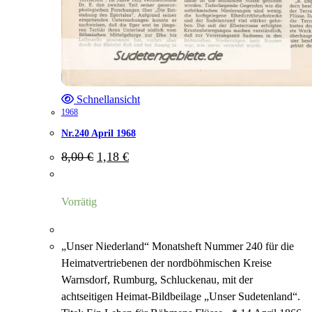
Schnellansicht
1968
Nr.240 April 1968
Ursprünglicher
Aktueller
8,00
€
1,18
€
Preis
Preis
war:
ist:
8,00 €
1,18 €.
Vorrätig
„Unser Niederland“ Monatsheft Nummer 240 für die
Heimatvertriebenen der nordböhmischen Kreise
Warnsdorf, Rumburg, Schluckenau, mit der
achtseitigen Heimat-Bildbeilage „Unser Sudetenland“.