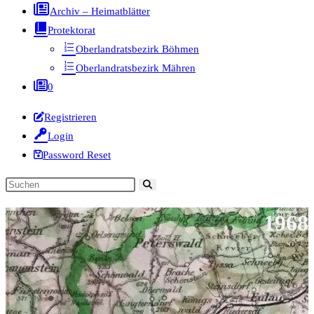
Archiv – Heimatblätter
Protektorat
Oberlandratsbezirk Böhmen
Oberlandratsbezirk Mähren
0
Registrieren
Login
Password Reset
Diese
Website
1968
durchsuchen