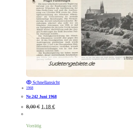
Schnellansicht
1968
Nr.242 Juni 1968
Ursprünglicher
Aktueller
8,00
€
1,18
€
Preis
Preis
war:
ist:
8,00 €
1,18 €.
Vorrätig