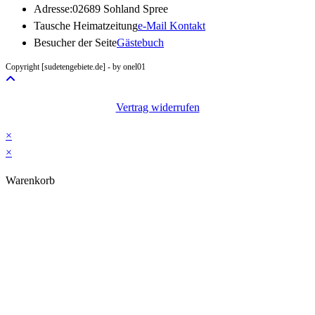
Adresse:
02689 Sohland Spree
Opens
Tausche Heimatzeitung
e-Mail Kontakt
in
Besucher der Seite
Gästebuch
your
Copyright [sudetengebiete.de] - by onel01
application
Vertrag widerrufen
×
×
Warenkorb