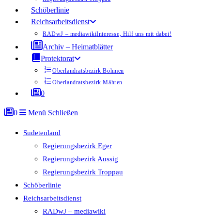
Schöberlinie
Reichsarbeitsdienst
RADwJ – mediawiki
Interesse, Hilf uns mit dabei!
Archiv – Heimatblätter
Protektorat
Oberlandratsbezirk Böhmen
Oberlandratsbezirk Mähren
0
0
Menü
Schließen
Sudetenland
Regierungsbezirk Eger
Regierungsbezirk Aussig
Regierungsbezirk Troppau
Schöberlinie
Reichsarbeitsdienst
RADwJ – mediawiki