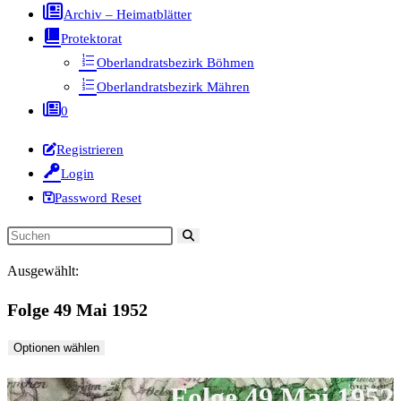
Archiv – Heimatblätter
Protektorat
Oberlandratsbezirk Böhmen
Oberlandratsbezirk Mähren
0
Registrieren
Login
Password Reset
Diese
Website
Ausgewählt:
durchsuchen
Folge 49 Mai 1952
Optionen wählen
Folge 49 Mai 1952