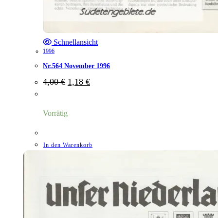
Schnellansicht
1996
Nr.564 November 1996
Ursprünglicher
Aktueller
4,00
€
1,18
€
Preis
Preis
war:
ist:
4,00 €
1,18 €.
Vorrätig
In den Warenkorb