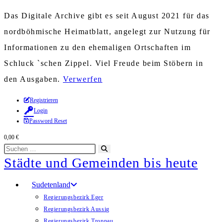
Das Digitale Archive gibt es seit August 2021 für das
nordböhmische Heimatblatt, angelegt zur Nutzung für
Informationen zu den ehemaligen Ortschaften im
Schluck `schen Zippel. Viel Freude beim Stöbern in
den Ausgaben.
Verwerfen
Zum
Registrieren
Login
Inhalt
Password Reset
springen
0,00
€
Diese
Suche
Städte und Gemeinden bis heute
Website
starten
durchsuchen
Sudetenland
Regierungsbezirk Eger
Regierungsbezirk Aussig
Regierungsbezirk Troppau