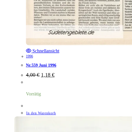
Schnellansicht
1996
Nr.559 Juni 1996
Ursprünglicher
Aktueller
4,00
€
1,18
€
Preis
Preis
war:
ist:
4,00 €
1,18 €.
Vorrätig
In den Warenkorb