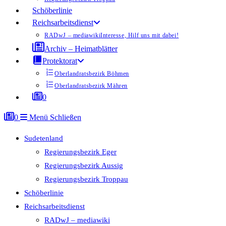
Schöberlinie
Reichsarbeitsdienst
RADwJ – mediawiki
Interesse, Hilf uns mit dabei!
Archiv – Heimatblätter
Protektorat
Oberlandratsbezirk Böhmen
Oberlandratsbezirk Mähren
0
0
Menü
Schließen
Sudetenland
Regierungsbezirk Eger
Regierungsbezirk Aussig
Regierungsbezirk Troppau
Schöberlinie
Reichsarbeitsdienst
RADwJ – mediawiki