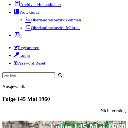
Archiv – Heimatblätter
Protektorat
Oberlandratsbezirk Böhmen
Oberlandratsbezirk Mähren
0
Registrieren
Login
Password Reset
Diese
Website
Ausgewählt:
durchsuchen
Folge 145 Mai 1960
Nicht vorrätig
Folge 145 Mai 1960