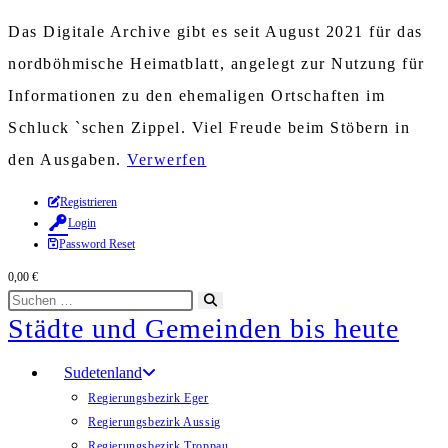
Das Digitale Archive gibt es seit August 2021 für das
nordböhmische Heimatblatt, angelegt zur Nutzung für
Informationen zu den ehemaligen Ortschaften im
Schluck `schen Zippel. Viel Freude beim Stöbern in
den Ausgaben.
Verwerfen
Zum
Registrieren
Login
Inhalt
Password Reset
springen
0,00
€
Diese
Suche
Städte und Gemeinden bis heute
Website
starten
durchsuchen
Sudetenland
Regierungsbezirk Eger
Regierungsbezirk Aussig
Regierungsbezirk Troppau