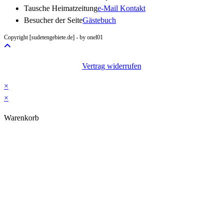
Opens
Tausche Heimatzeitung
e-Mail Kontakt
in
Besucher der Seite
Gästebuch
your
Copyright [sudetengebiete.de] - by onel01
application
Vertrag widerrufen
×
×
Warenkorb