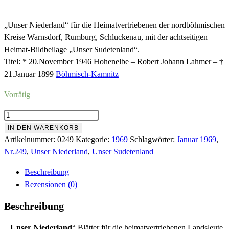
Preis
Preis
war:
ist:
„Unser Niederland“ für die Heimatvertriebenen der nordböhmischen
Kreise Warnsdorf, Rumburg, Schluckenau, mit der achtseitigen
8,00 €
1,18 €.
Heimat-Bildbeilage „Unser Sudetenland“.
Titel: * 20.November 1946 Hohenelbe – Robert Johann Lahmer – †
21.Januar 1899
Böhmisch-Kamnitz
Vorrätig
Nr.249
Januar
IN DEN WARENKORB
1969
Artikelnummer:
0249
Kategorie:
1969
Schlagwörter:
Januar 1969
,
Menge
Nr.249
,
Unser Niederland
,
Unser Sudetenland
Beschreibung
Rezensionen (0)
Beschreibung
„
Unser Niederland
“ Blätter für die heimatvertriebenen Landsleute