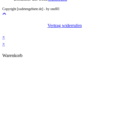
your
Copyright [sudetengebiete.de] - by onel01
application
Vertrag widerrufen
×
×
Warenkorb