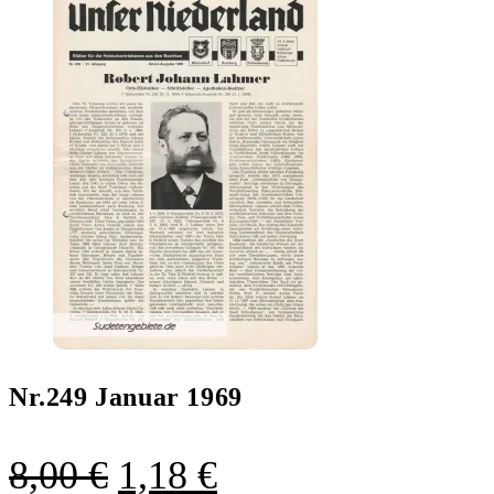
Nr.249 Januar 1969
Ursprünglicher
Aktueller
8,00
€
1,18
€