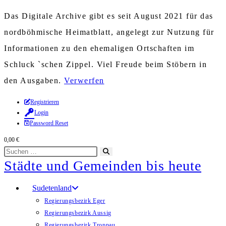
Das Digitale Archive gibt es seit August 2021 für das
nordböhmische Heimatblatt, angelegt zur Nutzung für
Informationen zu den ehemaligen Ortschaften im
Schluck `schen Zippel. Viel Freude beim Stöbern in
den Ausgaben.
Verwerfen
Zum
Registrieren
Login
Inhalt
Password Reset
springen
0,00
€
Diese
Suche
Städte und Gemeinden bis heute
Website
starten
durchsuchen
Sudetenland
Regierungsbezirk Eger
Regierungsbezirk Aussig
Regierungsbezirk Troppau