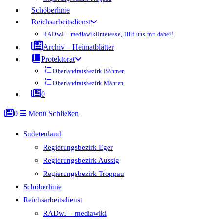
Schöberlinie
Reichsarbeitsdienst
RADwJ – mediawiki
Interesse, Hilf uns mit dabei!
Archiv – Heimatblätter
Protektorat
Oberlandratsbezirk Böhmen
Oberlandratsbezirk Mähren
0
0
Menü
Schließen
Sudetenland
Regierungsbezirk Eger
Regierungsbezirk Aussig
Regierungsbezirk Troppau
Schöberlinie
Reichsarbeitsdienst
RADwJ – mediawiki