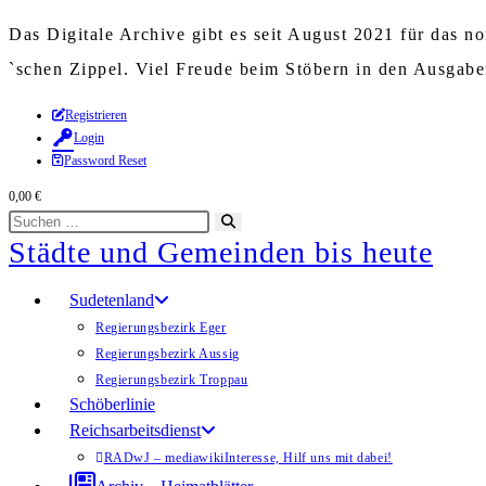
Das Digitale Archive gibt es seit August 2021 für das 
`schen Zippel. Viel Freude beim Stöbern in den Ausgab
Zum
Registrieren
Login
Inhalt
Password Reset
springen
0,00
€
Diese
Suche
Städte und Gemeinden bis heute
Website
starten
durchsuchen
Sudetenland
Regierungsbezirk Eger
Regierungsbezirk Aussig
Regierungsbezirk Troppau
Schöberlinie
Reichsarbeitsdienst
RADwJ – mediawiki
Interesse, Hilf uns mit dabei!