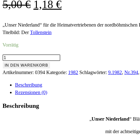
Ursprünglicher
Aktueller
5,00
€
1,18
€
Preis
Preis
war:
ist:
„Unser Niederland“ für die Heimatvertriebenen der nordböhmischen 
Titelbild: Der
Tollenstein
5,00 €
1,18 €.
Vorrätig
Nr.394
September
IN DEN WARENKORB
1982
Artikelnummer:
0394
Kategorie:
1982
Schlagwörter:
9.1982
,
Nr.394
Menge
Beschreibung
Rezensionen (0)
Beschreibung
„
Unser Niederland
“ Blä
mit der achtseiti