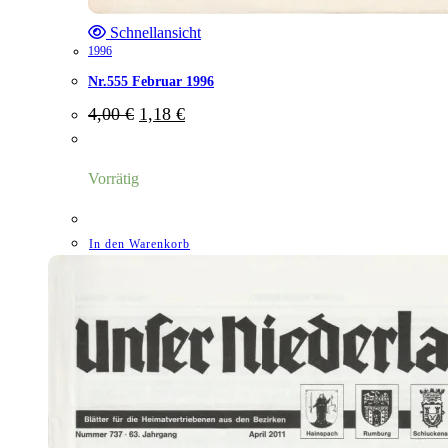
Schnellansicht
1996
Nr.555 Februar 1996
Ursprünglicher
Aktueller
4,00
€
1,18
€
Preis
Preis
war:
ist:
4,00 €
1,18 €.
Vorrätig
In den Warenkorb