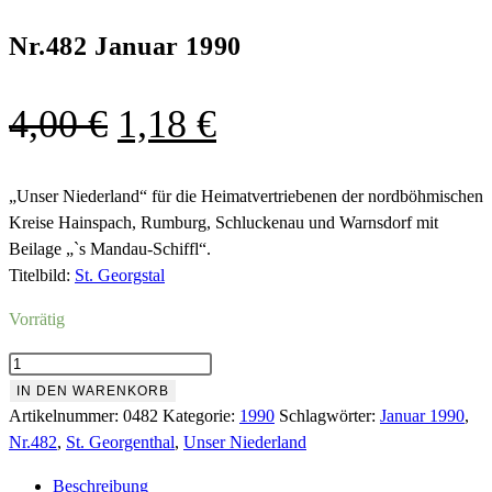
Nr.482 Januar 1990
Ursprünglicher
Aktueller
4,00
€
1,18
€
Preis
Preis
war:
ist:
„Unser Niederland“ für die Heimatvertriebenen der nordböhmischen
Kreise Hainspach, Rumburg, Schluckenau und Warnsdorf mit
4,00 €
1,18 €.
Beilage „`s Mandau-Schiffl“.
Titelbild:
St. Georgstal
Vorrätig
Nr.482
Januar
IN DEN WARENKORB
1990
Artikelnummer:
0482
Kategorie:
1990
Schlagwörter:
Januar 1990
,
Menge
Nr.482
,
St. Georgenthal
,
Unser Niederland
Beschreibung