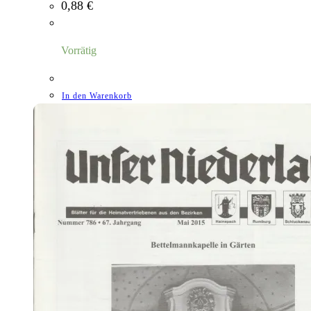
0,88
€
Vorrätig
In den Warenkorb