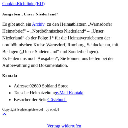
Cookie-Richtlinie (EU)
Ausgaben „Unser Niederland“
Es gibt auch ein
Archiv
zu den Heimatblättern „Warnsdorfer
Heimatbrief“ – „Nordböhmisches Niederland“ – „Unser
Niederland“ ab der Folge 1* für die Heimatvertriebenen der
nordböhmischen Kreise Warnsdorf, Rumburg, Schluckenau, mit
Beilagen („Unser Sudetenland“ und Sonderbeilagen).
Es fehlen uns noch Ausgaben*, Sie können uns helfen bei der
Aufbewahrung und Dokumentation.
Kontakt
Adresse:
02689 Sohland Spree
Opens
Tausche Heimatzeitung
e-Mail Kontakt
in
Besucher der Seite
Gästebuch
your
Copyright [sudetengebiete.de] - by onel01
application
Vertrag widerrufen