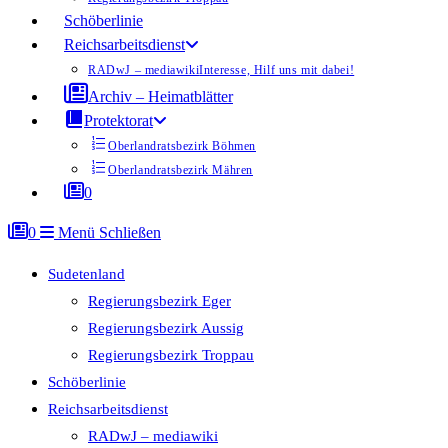
Schöberlinie
Reichsarbeitsdienst
RADwJ – mediawiki
Interesse, Hilf uns mit dabei!
Archiv – Heimatblätter
Protektorat
Oberlandratsbezirk Böhmen
Oberlandratsbezirk Mähren
0
0
Menü
Schließen
Sudetenland
Regierungsbezirk Eger
Regierungsbezirk Aussig
Regierungsbezirk Troppau
Schöberlinie
Reichsarbeitsdienst
RADwJ – mediawiki