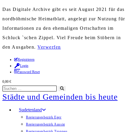
Das Digitale Archive gibt es seit August 2021 für das
nordböhmische Heimatblatt, angelegt zur Nutzung für
Informationen zu den ehemaligen Ortschaften im
Schluck `schen Zippel. Viel Freude beim Stöbern in
den Ausgaben.
Verwerfen
Zum
Registrieren
Login
Inhalt
Password Reset
springen
0,00
€
Diese
Suche
Städte und Gemeinden bis heute
Website
starten
durchsuchen
Sudetenland
Regierungsbezirk Eger
Regierungsbezirk Aussig
Regierungsbezirk Troppau