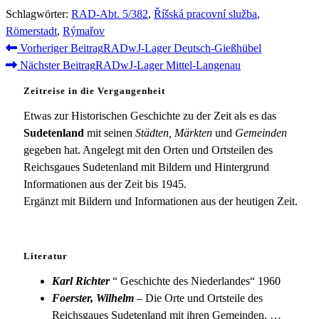
Schlagwörter
:
RAD-Abt. 5/382
,
Říšská pracovní služba
,
Römerstadt
,
Rýmařov
Weitere
Vorheriger Beitrag
RADwJ-Lager Deutsch-Gießhübel
Nächster Beitrag
RADwJ-Lager Mittel-Langenau
Artikel
ansehen
Zeitreise in die Vergangenheit
Etwas zur Historischen Geschichte zu der Zeit als es das
Sudetenland
mit seinen
Städten, Märkten
und
Gemeinden
gegeben hat. Angelegt mit den Orten und Ortsteilen des
Reichsgaues Sudetenland mit Bildern und Hintergrund
Informationen aus der Zeit bis 1945.
Ergänzt mit Bildern und Informationen aus der heutigen Zeit.
Literatur
Karl Richter
“ Geschichte des Niederlandes“ 1960
Foerster, Wilhelm
– Die Orte und Ortsteile des
Reichsgaues Sudetenland mit ihren Gemeinden, …