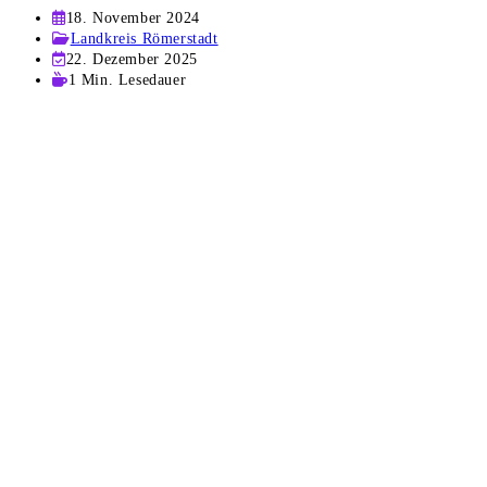
Beitrag
18. November 2024
veröffentlicht:
Beitrags-
Landkreis Römerstadt
Kategorie:
Beitrag
22. Dezember 2025
zuletzt
Lesedauer:
1 Min. Lesedauer
geändert
am: