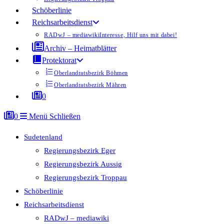
Schöberlinie
Reichsarbeitsdienst
RADwJ – mediawiki
Interesse, Hilf uns mit dabei!
Archiv – Heimatblätter
Protektorat
Oberlandratsbezirk Böhmen
Oberlandratsbezirk Mähren
0
0
Menü
Schließen
Sudetenland
Regierungsbezirk Eger
Regierungsbezirk Aussig
Regierungsbezirk Troppau
Schöberlinie
Reichsarbeitsdienst
RADwJ – mediawiki