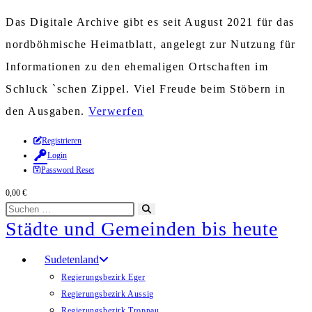
Das Digitale Archive gibt es seit August 2021 für das
nordböhmische Heimatblatt, angelegt zur Nutzung für
Informationen zu den ehemaligen Ortschaften im
Schluck `schen Zippel. Viel Freude beim Stöbern in
den Ausgaben.
Verwerfen
Zum
Registrieren
Login
Inhalt
Password Reset
springen
0,00
€
Diese
Suche
Städte und Gemeinden bis heute
Website
starten
durchsuchen
Sudetenland
Regierungsbezirk Eger
Regierungsbezirk Aussig
Regierungsbezirk Troppau