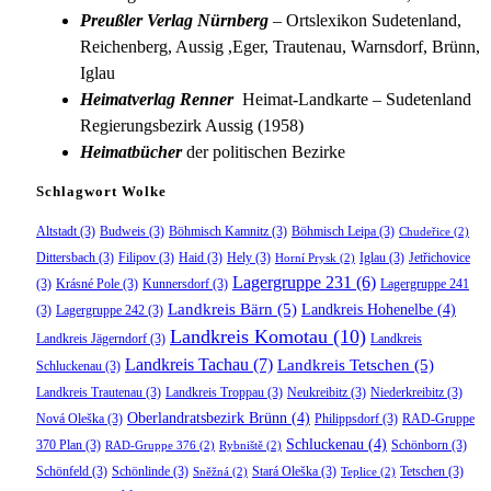
Preußler Verlag Nürnberg
– Ortslexikon Sudetenland,
Reichenberg, Aussig ,Eger, Trautenau, Warnsdorf, Brünn,
Iglau
Heimatverlag Renner
Heimat-Landkarte – Sudetenland
Regierungsbezirk Aussig (1958)
Heimatbücher
der politischen Bezirke
Schlagwort Wolke
Altstadt
(3)
Budweis
(3)
Böhmisch Kamnitz
(3)
Böhmisch Leipa
(3)
Chudeřice
(2)
Dittersbach
(3)
Filipov
(3)
Haid
(3)
Hely
(3)
Iglau
(3)
Jetřichovice
Horní Prysk
(2)
Lagergruppe 231
(6)
(3)
Krásné Pole
(3)
Kunnersdorf
(3)
Lagergruppe 241
Landkreis Bärn
(5)
Landkreis Hohenelbe
(4)
(3)
Lagergruppe 242
(3)
Landkreis Komotau
(10)
Landkreis Jägerndorf
(3)
Landkreis
Landkreis Tachau
(7)
Landkreis Tetschen
(5)
Schluckenau
(3)
Landkreis Trautenau
(3)
Landkreis Troppau
(3)
Neukreibitz
(3)
Niederkreibitz
(3)
Oberlandratsbezirk Brünn
(4)
Nová Oleška
(3)
Philippsdorf
(3)
RAD-Gruppe
Schluckenau
(4)
370 Plan
(3)
Schönborn
(3)
RAD-Gruppe 376
(2)
Rybniště
(2)
Schönfeld
(3)
Schönlinde
(3)
Stará Oleška
(3)
Tetschen
(3)
Sněžná
(2)
Teplice
(2)