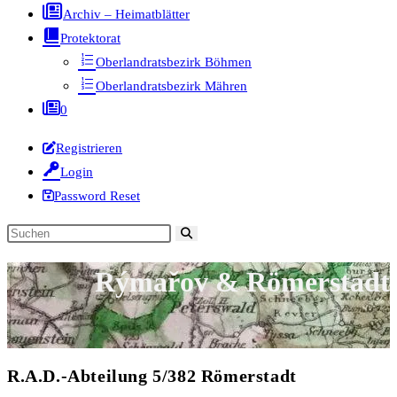
Archiv – Heimatblätter
Protektorat
Oberlandratsbezirk Böhmen
Oberlandratsbezirk Mähren
0
Registrieren
Login
Password Reset
Diese
Website
Rýmařov & Römerstadt
durchsuchen
R.A.D.-Abteilung 5/382 Römerstadt