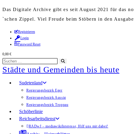
Das Digitale Archive gibt es seit August 2021 für das 
`schen Zippel. Viel Freude beim Stöbern in den Ausgab
Zum
Registrieren
Login
Inhalt
Password Reset
springen
0,00
€
Diese
Suche
Städte und Gemeinden bis heute
Website
starten
durchsuchen
Sudetenland
Regierungsbezirk Eger
Regierungsbezirk Aussig
Regierungsbezirk Troppau
Schöberlinie
Reichsarbeitsdienst
RADwJ – mediawiki
Interesse, Hilf uns mit dabei!