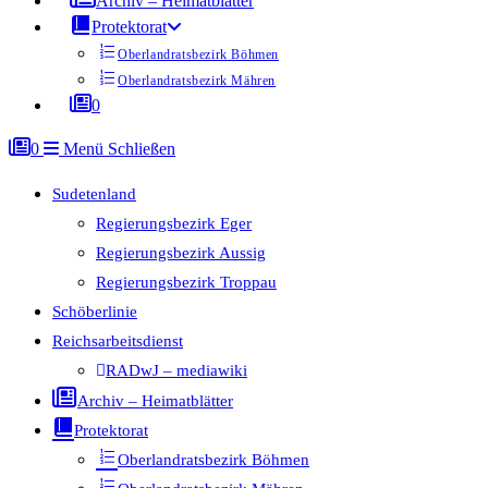
Archiv – Heimatblätter
Protektorat
Oberlandratsbezirk Böhmen
Oberlandratsbezirk Mähren
0
0
Menü
Schließen
Sudetenland
Regierungsbezirk Eger
Regierungsbezirk Aussig
Regierungsbezirk Troppau
Schöberlinie
Reichsarbeitsdienst
RADwJ – mediawiki
Archiv – Heimatblätter
Protektorat
Oberlandratsbezirk Böhmen