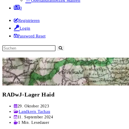
Oberlandratsbezirk Mähren
0
Registrieren
Login
Password Reset
Diese
Website
durchsuchen
RADwJ-Lager Haid
Beitrag
29. Oktober 2023
veröffentlicht:
Beitrags-
Landkreis Tachau
Kategorie:
Beitrag
11. September 2024
zuletzt
Lesedauer:
1 Min. Lesedauer
geändert