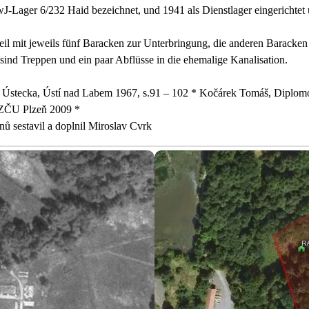
ager 6/232 Haid bezeichnet, und 1941 als Dienstlager eingerichtet u
il mit jeweils fünf Baracken zur Unterbringung, die anderen Baracken i
sind Treppen und ein paar Abflüsse in die ehemalige Kanalisation.
ík Ústecka, Ústí nad Labem 1967, s.91 – 102 * Kočárek Tomáš, Diplom
, ZČU Plzeň 2009 *
 sestavil a doplnil Miroslav Cvrk