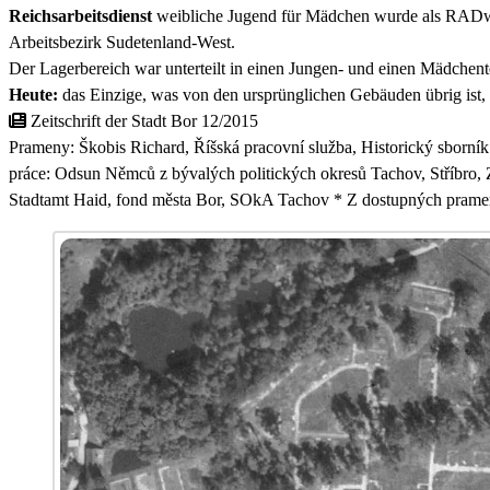
Reichsarbeitsdienst
weibliche Jugend für Mädchen wurde als RADwJ-L
Arbeitsbezirk Sudetenland-West.
Der Lagerbereich war unterteilt in einen Jungen- und einen Mädchente
Heute:
das Einzige, was von den ursprünglichen Gebäuden übrig ist, 
Zeitschrift der Stadt Bor 12/2015
Prameny: Škobis Richard, Říšská pracovní služba, Historický sborn
práce: Odsun Němců z bývalých politických okresů Tachov, Stříbro
Stadtamt Haid, fond města Bor, SOkA Tachov * Z dostupných pramenů