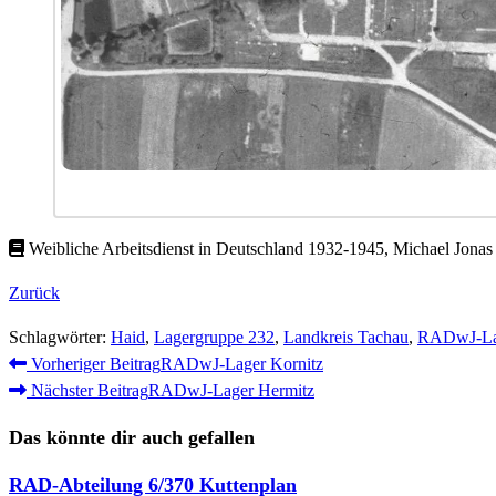
Weibliche Arbeitsdienst in Deutschland 1932-1945, Michael Jonas
Zurück
Schlagwörter
:
Haid
,
Lagergruppe 232
,
Landkreis Tachau
,
RADwJ-La
Weitere
Vorheriger Beitrag
RADwJ-Lager Kornitz
Nächster Beitrag
RADwJ-Lager Hermitz
Artikel
ansehen
Das könnte dir auch gefallen
RAD-Abteilung 6/370 Kuttenplan