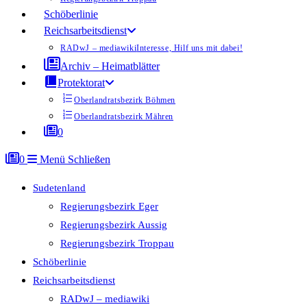
Schöberlinie
Reichsarbeitsdienst
RADwJ – mediawiki
Interesse, Hilf uns mit dabei!
Archiv – Heimatblätter
Protektorat
Oberlandratsbezirk Böhmen
Oberlandratsbezirk Mähren
0
0
Menü
Schließen
Sudetenland
Regierungsbezirk Eger
Regierungsbezirk Aussig
Regierungsbezirk Troppau
Schöberlinie
Reichsarbeitsdienst
RADwJ – mediawiki