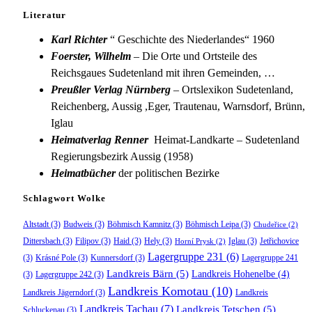
Literatur
Karl Richter
“ Geschichte des Niederlandes“ 1960
Foerster, Wilhelm
– Die Orte und Ortsteile des
Reichsgaues Sudetenland mit ihren Gemeinden, …
Preußler Verlag Nürnberg
– Ortslexikon Sudetenland,
Reichenberg, Aussig ,Eger, Trautenau, Warnsdorf, Brünn,
Iglau
Heimatverlag Renner
Heimat-Landkarte – Sudetenland
Regierungsbezirk Aussig (1958)
Heimatbücher
der politischen Bezirke
Schlagwort Wolke
Altstadt
(3)
Budweis
(3)
Böhmisch Kamnitz
(3)
Böhmisch Leipa
(3)
Chudeřice
(2)
Dittersbach
(3)
Filipov
(3)
Haid
(3)
Hely
(3)
Iglau
(3)
Jetřichovice
Horní Prysk
(2)
Lagergruppe 231
(6)
(3)
Krásné Pole
(3)
Kunnersdorf
(3)
Lagergruppe 241
Landkreis Bärn
(5)
Landkreis Hohenelbe
(4)
(3)
Lagergruppe 242
(3)
Landkreis Komotau
(10)
Landkreis Jägerndorf
(3)
Landkreis
Landkreis Tachau
(7)
Landkreis Tetschen
(5)
Schluckenau
(3)