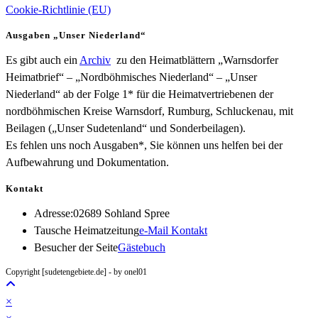
Cookie-Richtlinie (EU)
Ausgaben „Unser Niederland“
Es gibt auch ein
Archiv
zu den Heimatblättern „Warnsdorfer
Heimatbrief“ – „Nordböhmisches Niederland“ – „Unser
Niederland“ ab der Folge 1* für die Heimatvertriebenen der
nordböhmischen Kreise Warnsdorf, Rumburg, Schluckenau, mit
Beilagen („Unser Sudetenland“ und Sonderbeilagen).
Es fehlen uns noch Ausgaben*, Sie können uns helfen bei der
Aufbewahrung und Dokumentation.
Kontakt
Adresse:
02689 Sohland Spree
Opens
Tausche Heimatzeitung
e-Mail Kontakt
in
Besucher der Seite
Gästebuch
your
Copyright [sudetengebiete.de] - by onel01
application
×