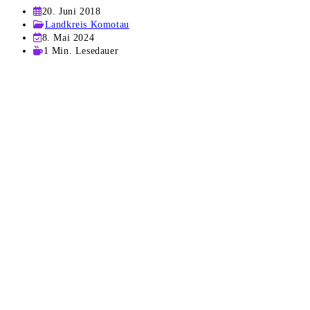
Beitrag
20. Juni 2018
veröffentlicht:
Beitrags-
Landkreis Komotau
Kategorie:
Beitrag
8. Mai 2024
zuletzt
Lesedauer:
1 Min. Lesedauer
geändert
am: