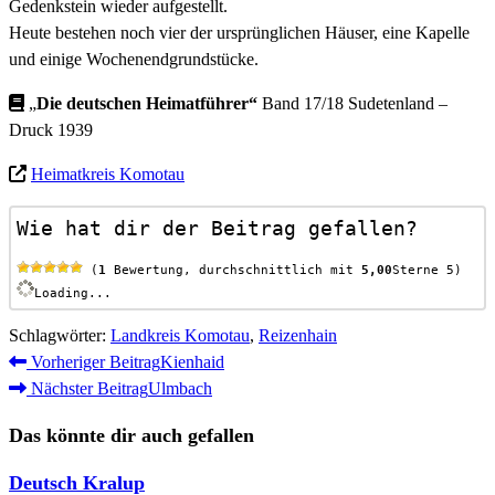
Gedenkstein wieder aufgestellt.
Heute bestehen noch vier der ursprünglichen Häuser, eine Kapelle
und einige Wochenendgrundstücke.
„
Die deutschen Heimatführer“
Band 17/18 Sudetenland –
Druck 1939
Heimatkreis Komotau
Wie hat dir der Beitrag gefallen?
 (
1
 Bewertung, durchschnittlich mit 
5,00
Sterne 5)
Loading...
Schlagwörter
:
Landkreis Komotau
,
Reizenhain
Weitere
Vorheriger Beitrag
Kienhaid
Nächster Beitrag
Ulmbach
Artikel
ansehen
Das könnte dir auch gefallen
Deutsch Kralup