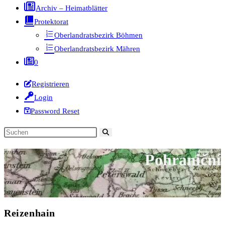
Archiv – Heimatblätter
Protektorat
Oberlandratsbezirk Böhmen
Oberlandratsbezirk Mähren
0
Registrieren
Login
Password Reset
Diese
Website
Pohraniční
durchsuchen
Reizenhain