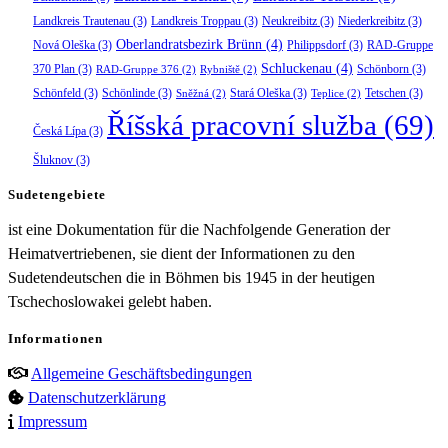
Landkreis Trautenau
(3)
Landkreis Troppau
(3)
Neukreibitz
(3)
Niederkreibitz
(3)
Oberlandratsbezirk Brünn
(4)
Nová Oleška
(3)
Philippsdorf
(3)
RAD-Gruppe
Schluckenau
(4)
370 Plan
(3)
Schönborn
(3)
RAD-Gruppe 376
(2)
Rybniště
(2)
Schönfeld
(3)
Schönlinde
(3)
Stará Oleška
(3)
Tetschen
(3)
Sněžná
(2)
Teplice
(2)
Říšská pracovní služba
(69)
Česká Lípa
(3)
Šluknov
(3)
Sudetengebiete
ist eine Dokumentation für die Nachfolgende Generation der
Heimatvertriebenen, sie dient der Informationen zu den
Sudetendeutschen die in Böhmen bis 1945 in der heutigen
Tschechoslowakei gelebt haben.
Informationen
Allgemeine Geschäftsbedingungen
Datenschutzerklärung
Impressum