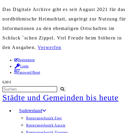
Das Digitale Archive gibt es seit August 2021 für das
nordböhmische Heimatblatt, angelegt zur Nutzung für
Informationen zu den ehemaligen Ortschaften im
Schluck `schen Zippel. Viel Freude beim Stöbern in
den Ausgaben.
Verwerfen
Zum
Registrieren
Login
Inhalt
Password Reset
springen
0,00
€
Diese
Suche
Städte und Gemeinden bis heute
Website
starten
durchsuchen
Sudetenland
Regierungsbezirk Eger
Regierungsbezirk Aussig
Regierungsbezirk Troppau