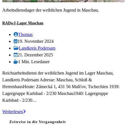
Arbeitsdienstlager der weiblichen Jugend in Maschau.
RADwJ-Lager Maschau
Beitrags-
Thomas
Autor:
Beitrag
19. November 2024
veröffentlicht:
Beitrags-
Landkreis Podersam
Kategorie:
Beitrag
21. Dezember 2025
zuletzt
Lesedauer:
1 Min. Lesedauer
geändert
Reichsarbeitsdienst der weiblichen Jugend im Lager Maschau,
am:
Landkreis Podersam Adresse: Maschau, Schloß &
HerrenhausHeute: Zámecká 1, 431 56 Mašťov, Tschechien 1939:
Lagergruppe Karlsbad - 2/230 Maschau1940: Lagergruppe
Karlsbad - 2/230…
RADwJ-
Weiterlesen
Lager
Zeitreise in die Vergangenheit
Maschau