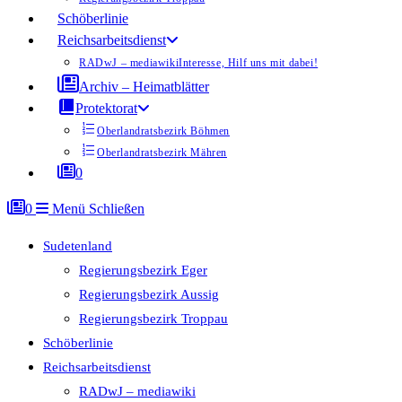
Schöberlinie
Reichsarbeitsdienst
RADwJ – mediawiki
Interesse, Hilf uns mit dabei!
Archiv – Heimatblätter
Protektorat
Oberlandratsbezirk Böhmen
Oberlandratsbezirk Mähren
0
0
Menü
Schließen
Sudetenland
Regierungsbezirk Eger
Regierungsbezirk Aussig
Regierungsbezirk Troppau
Schöberlinie
Reichsarbeitsdienst
RADwJ – mediawiki