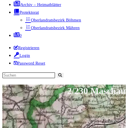
Archiv – Heimatblätter
Protektorat
Oberlandratsbezirk Böhmen
Oberlandratsbezirk Mähren
0
Registrieren
Login
Password Reset
Diese
Website
2/230 Maschau
durchsuchen