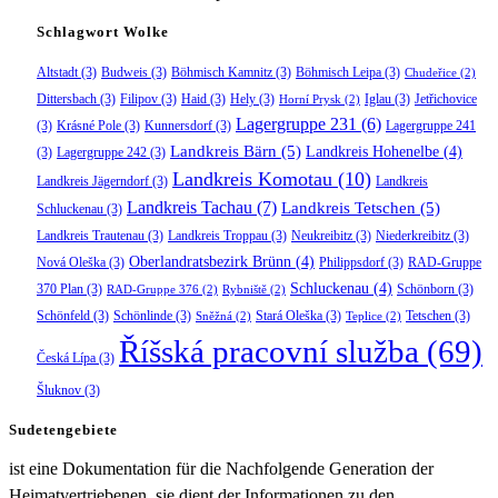
Schlagwort Wolke
Altstadt
(3)
Budweis
(3)
Böhmisch Kamnitz
(3)
Böhmisch Leipa
(3)
Chudeřice
(2)
Dittersbach
(3)
Filipov
(3)
Haid
(3)
Hely
(3)
Iglau
(3)
Jetřichovice
Horní Prysk
(2)
Lagergruppe 231
(6)
(3)
Krásné Pole
(3)
Kunnersdorf
(3)
Lagergruppe 241
Landkreis Bärn
(5)
Landkreis Hohenelbe
(4)
(3)
Lagergruppe 242
(3)
Landkreis Komotau
(10)
Landkreis Jägerndorf
(3)
Landkreis
Landkreis Tachau
(7)
Landkreis Tetschen
(5)
Schluckenau
(3)
Landkreis Trautenau
(3)
Landkreis Troppau
(3)
Neukreibitz
(3)
Niederkreibitz
(3)
Oberlandratsbezirk Brünn
(4)
Nová Oleška
(3)
Philippsdorf
(3)
RAD-Gruppe
Schluckenau
(4)
370 Plan
(3)
Schönborn
(3)
RAD-Gruppe 376
(2)
Rybniště
(2)
Schönfeld
(3)
Schönlinde
(3)
Stará Oleška
(3)
Tetschen
(3)
Sněžná
(2)
Teplice
(2)
Říšská pracovní služba
(69)
Česká Lípa
(3)
Šluknov
(3)
Sudetengebiete
ist eine Dokumentation für die Nachfolgende Generation der
Heimatvertriebenen, sie dient der Informationen zu den