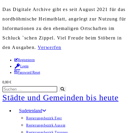
Das Digitale Archive gibt es seit August 2021 für das
nordböhmische Heimatblatt, angelegt zur Nutzung für
Informationen zu den ehemaligen Ortschaften im
Schluck `schen Zippel. Viel Freude beim Stöbern in
den Ausgaben.
Verwerfen
Zum
Registrieren
Login
Inhalt
Password Reset
springen
0,00
€
Diese
Suche
Städte und Gemeinden bis heute
Website
starten
durchsuchen
Sudetenland
Regierungsbezirk Eger
Regierungsbezirk Aussig
Regierungsbezirk Troppau