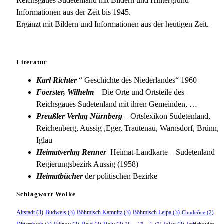
Reichsgaues Sudetenland mit Bildern und Hintergrund
Informationen aus der Zeit bis 1945.
Ergänzt mit Bildern und Informationen aus der heutigen Zeit.
Literatur
Karl Richter
“ Geschichte des Niederlandes“ 1960
Foerster, Wilhelm
– Die Orte und Ortsteile des
Reichsgaues Sudetenland mit ihren Gemeinden, …
Preußler Verlag Nürnberg
– Ortslexikon Sudetenland,
Reichenberg, Aussig ,Eger, Trautenau, Warnsdorf, Brünn,
Iglau
Heimatverlag Renner
Heimat-Landkarte – Sudetenland
Regierungsbezirk Aussig (1958)
Heimatbücher
der politischen Bezirke
Schlagwort Wolke
Altstadt
(3)
Budweis
(3)
Böhmisch Kamnitz
(3)
Böhmisch Leipa
(3)
Chudeřice
(2)