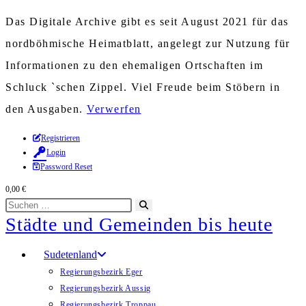
Das Digitale Archive gibt es seit August 2021 für das
nordböhmische Heimatblatt, angelegt zur Nutzung für
Informationen zu den ehemaligen Ortschaften im
Schluck `schen Zippel. Viel Freude beim Stöbern in
den Ausgaben.
Verwerfen
Zum
Registrieren
Login
Inhalt
Password Reset
springen
0,00
€
Diese
Suche
Städte und Gemeinden bis heute
Website
starten
durchsuchen
Sudetenland
Regierungsbezirk Eger
Regierungsbezirk Aussig
Regierungsbezirk Troppau