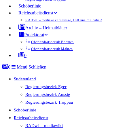
Schöberlinie
Reichsarbeitsdienst
RADwJ – mediawiki
Interesse, Hilf uns mit dabei!
Archiv – Heimatblätter
Protektorat
Oberlandratsbezirk Böhmen
Oberlandratsbezirk Mähren
0
0
Menü
Schließen
Sudetenland
Regierungsbezirk Eger
Regierungsbezirk Aussig
Regierungsbezirk Troppau
Schöberlinie
Reichsarbeitsdienst
RADwJ – mediawiki