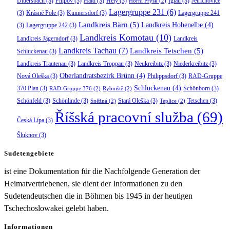
Dittersbach
(3)
Filipov
(3)
Haid
(3)
Hely
(3)
Iglau
(3)
Jetřichovice
Horní Prysk
(2)
Lagergruppe 231
(6)
(3)
Krásné Pole
(3)
Kunnersdorf
(3)
Lagergruppe 241
Landkreis Bärn
(5)
Landkreis Hohenelbe
(4)
(3)
Lagergruppe 242
(3)
Landkreis Komotau
(10)
Landkreis Jägerndorf
(3)
Landkreis
Landkreis Tachau
(7)
Landkreis Tetschen
(5)
Schluckenau
(3)
Landkreis Trautenau
(3)
Landkreis Troppau
(3)
Neukreibitz
(3)
Niederkreibitz
(3)
Oberlandratsbezirk Brünn
(4)
Nová Oleška
(3)
Philippsdorf
(3)
RAD-Gruppe
Schluckenau
(4)
370 Plan
(3)
Schönborn
(3)
RAD-Gruppe 376
(2)
Rybniště
(2)
Schönfeld
(3)
Schönlinde
(3)
Stará Oleška
(3)
Tetschen
(3)
Sněžná
(2)
Teplice
(2)
Říšská pracovní služba
(69)
Česká Lípa
(3)
Šluknov
(3)
Sudetengebiete
ist eine Dokumentation für die Nachfolgende Generation der
Heimatvertriebenen, sie dient der Informationen zu den
Sudetendeutschen die in Böhmen bis 1945 in der heutigen
Tschechoslowakei gelebt haben.
Informationen