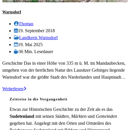
Warnsdorf
Beitrags-
Thomas
Autor:
Beitrag
19. September 2018
veröffentlicht:
Beitrags-
Landkreis Warnsdorf
Kategorie:
Beitrag
19. Mai 2025
zuletzt
Lesedauer:
36 Min. Lesedauer
geändert
Geschichte Das in einer Höhe von 335 m ü. M. im Mandaubecken,
am:
umgeben von der herrlichen Natur des Lausitzer Gebirges liegende
Warnsdorf war die größte Stadt des Niederlandes und Hauptstadt…
Warnsdorf
Weiterlesen
Zeitreise in die Vergangenheit
Etwas zur Historischen Geschichte zu der Zeit als es das
Sudetenland
mit seinen
Städten, Märkten
und
Gemeinden
gegeben hat. Angelegt mit den Orten und Ortsteilen des