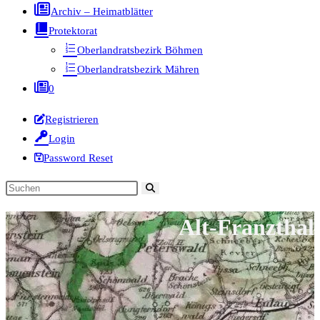
Archiv – Heimatblätter
Protektorat
Oberlandratsbezirk Böhmen
Oberlandratsbezirk Mähren
0
Registrieren
Login
Password Reset
Diese
Website
Alt-Franzthal
durchsuchen