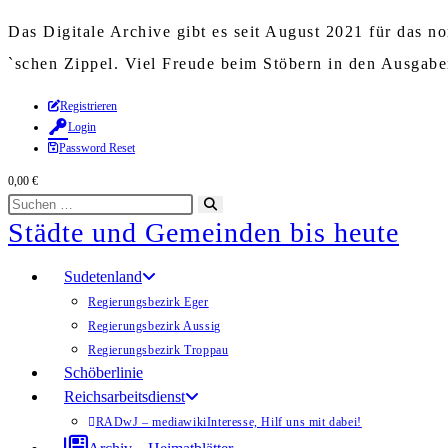
Das Digitale Archive gibt es seit August 2021 für das 
`schen Zippel. Viel Freude beim Stöbern in den Ausgab
Zum
Registrieren
Login
Inhalt
Password Reset
springen
0,00
€
Diese
Suche
Städte und Gemeinden bis heute
Website
starten
durchsuchen
Sudetenland
Regierungsbezirk Eger
Regierungsbezirk Aussig
Regierungsbezirk Troppau
Schöberlinie
Reichsarbeitsdienst
RADwJ – mediawiki
Interesse, Hilf uns mit dabei!