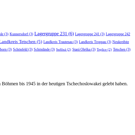
Lagergruppe 231
(6)
ole
(3)
Kunnersdorf
(3)
Lagergruppe 241
(3)
Lagergruppe 242
Landkreis Tetschen
(5)
Landkreis Trautenau
(3)
Landkreis Troppau
(3)
Neukreibitz
born
(3)
Schönfeld
(3)
Schönlinde
(3)
Stará Oleška
(3)
Tetschen
(3)
Sněžná
(2)
Teplice
(2)
in Böhmen bis 1945 in der heutigen Tschechoslowakei gelebt haben.