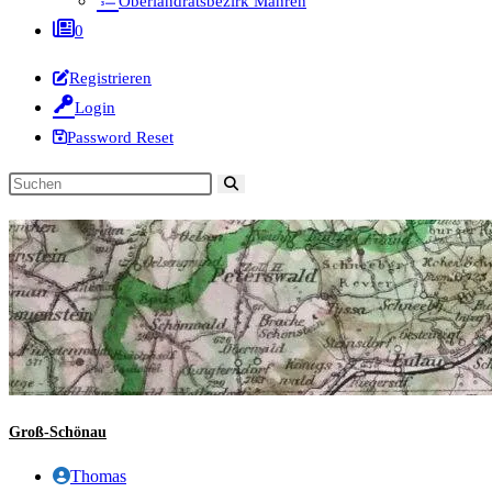
Oberlandratsbezirk Mähren
0
Registrieren
Login
Password Reset
Diese
Website
durchsuchen
Groß-Schönau
Beitrags-
Thomas