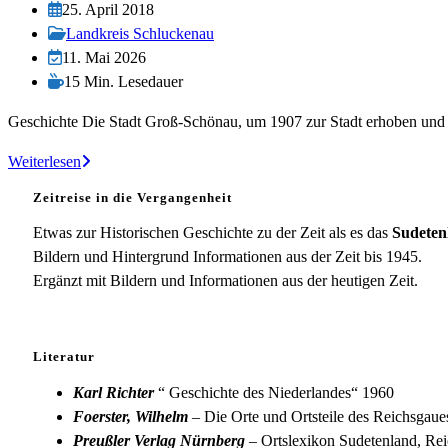
Autor:
Beitrag
25. April 2018
veröffentlicht:
Beitrags-
Landkreis Schluckenau
Kategorie:
Beitrag
11. Mai 2026
zuletzt
Lesedauer:
15 Min. Lesedauer
geändert
Geschichte Die Stadt Groß-Schönau, um 1907 zur Stadt erhoben und 
am:
Groß-
Weiterlesen
Schönau
Zeitreise in die Vergangenheit
Etwas zur Historischen Geschichte zu der Zeit als es das
Sudeten
Bildern und Hintergrund Informationen aus der Zeit bis 1945.
Ergänzt mit Bildern und Informationen aus der heutigen Zeit.
Literatur
Karl Richter
“ Geschichte des Niederlandes“ 1960
Foerster, Wilhelm
– Die Orte und Ortsteile des Reichsgau
Preußler Verlag Nürnberg
– Ortslexikon Sudetenland, Rei