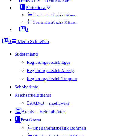
Archiv – Heimatblätter
Protektorat
Oberlandratsbezirk Böhmen
Oberlandratsbezirk Mähren
0
0
Menü
Schließen
Sudetenland
Regierungsbezirk Eger
Regierungsbezirk Aussig
Regierungsbezirk Troppau
Schöberlinie
Reichsarbeitsdienst
RADwJ – mediawiki
Archiv – Heimatblätter
Protektorat
Oberlandratsbezirk Böhmen