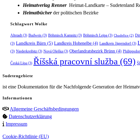
Heimatverlag Renner
Heimat-Landkarte – Sudetenland Re
Heimatbücher
der politischen Bezirke
Schlagwort Wolke
Altstadt
(3)
Budweis
(3)
Böhmisch Kamnitz
(3)
Böhmisch Leipa
(3)
Dit
Chudeřice
(2)
Landkreis Bärn
(5)
Landkreis Hohenelbe
(4)
(3)
Landkreis Jägerndorf
(3)
Oberlandratsbezirk Brünn
(4)
(3)
Niederkreibitz
(3)
Nová Oleška
(3)
Philippsdor
Říšská pracovní služba
(69)
Česká Lípa
(3)
Š
Sudetengebiete
ist eine Dokumentation für die Nachfolgende Generation der Heimatve
Informationen
Allgemeine Geschäftsbedingungen
Datenschutzerklärung
Impressum
Cookie-Richtlinie (EU)