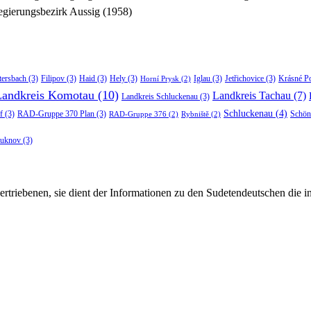
gierungsbezirk Aussig (1958)
tersbach
(3)
Filipov
(3)
Haid
(3)
Hely
(3)
Iglau
(3)
Jetřichovice
(3)
Krásné P
Horní Prysk
(2)
Landkreis Komotau
(10)
Landkreis Tachau
(7)
Landkreis Schluckenau
(3)
Schluckenau
(4)
f
(3)
RAD-Gruppe 370 Plan
(3)
Schön
RAD-Gruppe 376
(2)
Rybniště
(2)
luknov
(3)
rtriebenen, sie dient der Informationen zu den Sudetendeutschen die 