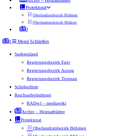
Archiv – Heimatblätter
Protektorat
Oberlandratsbezirk Böhmen
Oberlandratsbezirk Mähren
0
0
Menü
Schließen
Sudetenland
Regierungsbezirk Eger
Regierungsbezirk Aussig
Regierungsbezirk Troppau
Schöberlinie
Reichsarbeitsdienst
RADwJ – mediawiki
Archiv – Heimatblätter
Protektorat
Oberlandratsbezirk Böhmen