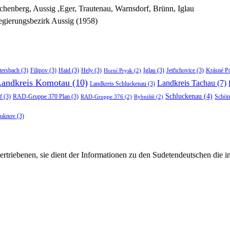
chenberg, Aussig ,Eger, Trautenau, Warnsdorf, Brünn, Iglau
gierungsbezirk Aussig (1958)
tersbach
(3)
Filipov
(3)
Haid
(3)
Hely
(3)
Iglau
(3)
Jetřichovice
(3)
Krásné P
Horní Prysk
(2)
Landkreis Komotau
(10)
Landkreis Tachau
(7)
Landkreis Schluckenau
(3)
Schluckenau
(4)
f
(3)
RAD-Gruppe 370 Plan
(3)
Schön
RAD-Gruppe 376
(2)
Rybniště
(2)
luknov
(3)
rtriebenen, sie dient der Informationen zu den Sudetendeutschen die 