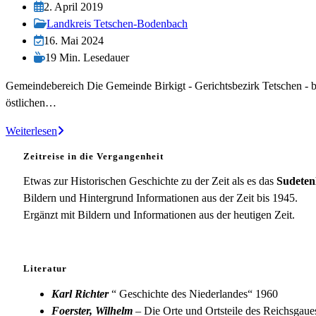
Autor:
Beitrag
2. April 2019
veröffentlicht:
Beitrags-
Landkreis Tetschen-Bodenbach
Kategorie:
Beitrag
16. Mai 2024
zuletzt
Lesedauer:
19 Min. Lesedauer
geändert
Gemeindebereich Die Gemeinde Birkigt - Gerichtsbezirk Tetschen - be
am:
östlichen…
Birkigt
Weiterlesen
Zeitreise in die Vergangenheit
Etwas zur Historischen Geschichte zu der Zeit als es das
Sudeten
Bildern und Hintergrund Informationen aus der Zeit bis 1945.
Ergänzt mit Bildern und Informationen aus der heutigen Zeit.
Literatur
Karl Richter
“ Geschichte des Niederlandes“ 1960
Foerster, Wilhelm
– Die Orte und Ortsteile des Reichsgau