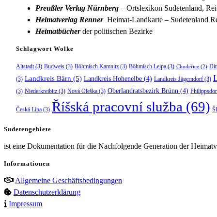
Preußler Verlag Nürnberg
– Ortslexikon Sudetenland, Rei
Heimatverlag Renner
Heimat-Landkarte – Sudetenland Re
Heimatbücher
der politischen Bezirke
Schlagwort Wolke
Altstadt
(3)
Budweis
(3)
Böhmisch Kamnitz
(3)
Böhmisch Leipa
(3)
Dit
Chudeřice
(2)
Landkreis Bärn
(5)
Landkreis Hohenelbe
(4)
(3)
Landkreis Jägerndorf
(3)
Oberlandratsbezirk Brünn
(4)
(3)
Niederkreibitz
(3)
Nová Oleška
(3)
Philippsdor
Říšská pracovní služba
(69)
Česká Lípa
(3)
Š
Sudetengebiete
ist eine Dokumentation für die Nachfolgende Generation der Heimatve
Informationen
Allgemeine Geschäftsbedingungen
Datenschutzerklärung
Impressum