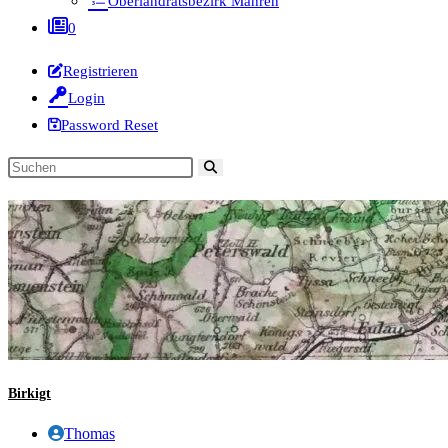
Oberlandratsbezirk Mähren
0
Registrieren
Login
Password Reset
Diese
Website
durchsuchen
Birkigt
Beitrags-
Thomas