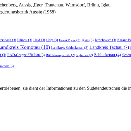
chenberg, Aussig ,Eger, Trautenau, Warnsdorf, Brünn, Iglau
gierungsbezirk Aussig (1958)
tersbach
(3)
Filipov
(3)
Haid
(3)
Hely
(3)
Iglau
(3)
Jetřichovice
(3)
Krásné P
Horní Prysk
(2)
Landkreis Komotau
(10)
Landkreis Tachau
(7)
Landkreis Schluckenau
(3)
Schluckenau
(4)
f
(3)
RAD-Gruppe 370 Plan
(3)
Schön
RAD-Gruppe 376
(2)
Rybniště
(2)
luknov
(3)
rtriebenen, sie dient der Informationen zu den Sudetendeutschen die 