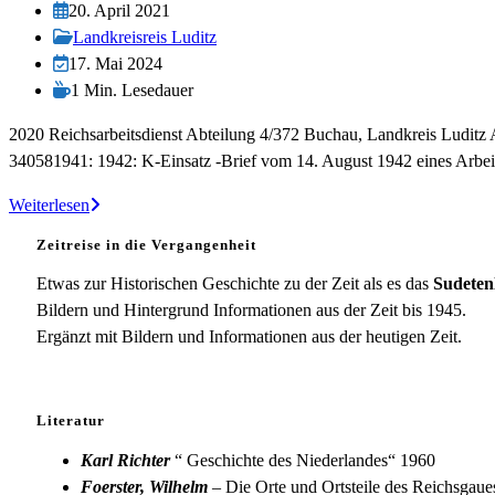
Autor:
Beitrag
20. April 2021
veröffentlicht:
Beitrags-
Landkreisreis Luditz
Kategorie:
Beitrag
17. Mai 2024
zuletzt
Lesedauer:
1 Min. Lesedauer
geändert
2020 Reichsarbeitsdienst Abteilung 4/372 Buchau, Landkreis Luditz 
am:
340581941: 1942: K-Einsatz -Brief vom 14. August 1942 eines Arb
RAD-
Weiterlesen
Abteilung
Zeitreise in die Vergangenheit
4/372
Buchau
Etwas zur Historischen Geschichte zu der Zeit als es das
Sudeten
Bildern und Hintergrund Informationen aus der Zeit bis 1945.
Ergänzt mit Bildern und Informationen aus der heutigen Zeit.
Literatur
Karl Richter
“ Geschichte des Niederlandes“ 1960
Foerster, Wilhelm
– Die Orte und Ortsteile des Reichsgau