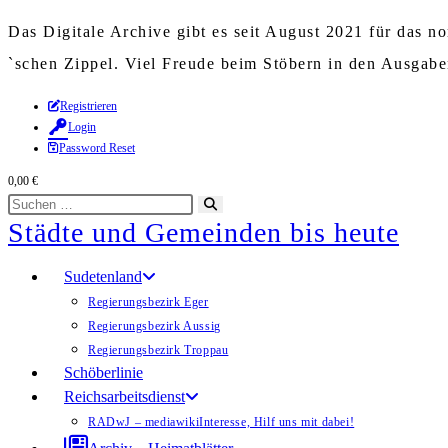
Das Digitale Archive gibt es seit August 2021 für das 
`schen Zippel. Viel Freude beim Stöbern in den Ausgab
Zum
Registrieren
Login
Inhalt
Password Reset
springen
0,00
€
Diese
Suche
Städte und Gemeinden bis heute
Website
starten
durchsuchen
Sudetenland
Regierungsbezirk Eger
Regierungsbezirk Aussig
Regierungsbezirk Troppau
Schöberlinie
Reichsarbeitsdienst
RADwJ – mediawiki
Interesse, Hilf uns mit dabei!