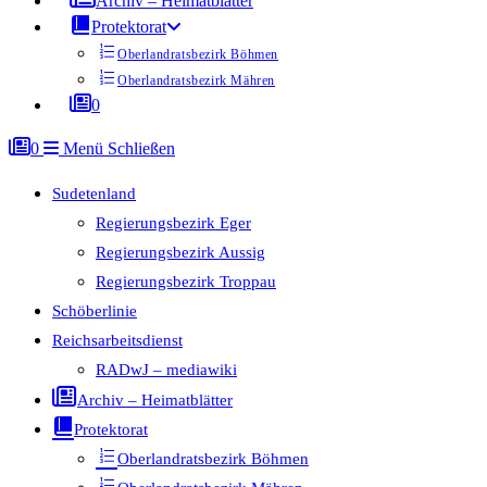
Archiv – Heimatblätter
Protektorat
Oberlandratsbezirk Böhmen
Oberlandratsbezirk Mähren
0
0
Menü
Schließen
Sudetenland
Regierungsbezirk Eger
Regierungsbezirk Aussig
Regierungsbezirk Troppau
Schöberlinie
Reichsarbeitsdienst
RADwJ – mediawiki
Archiv – Heimatblätter
Protektorat
Oberlandratsbezirk Böhmen