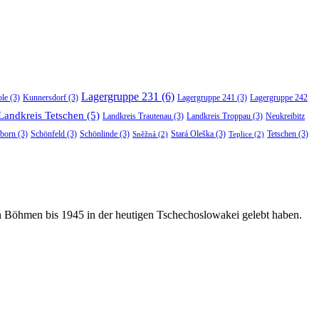
Lagergruppe 231
(6)
ole
(3)
Kunnersdorf
(3)
Lagergruppe 241
(3)
Lagergruppe 242
Landkreis Tetschen
(5)
Landkreis Trautenau
(3)
Landkreis Troppau
(3)
Neukreibitz
born
(3)
Schönfeld
(3)
Schönlinde
(3)
Stará Oleška
(3)
Tetschen
(3)
Sněžná
(2)
Teplice
(2)
in Böhmen bis 1945 in der heutigen Tschechoslowakei gelebt haben.