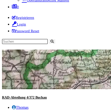
Oberlandratsbezirk Mähren
0
Registrieren
Login
Password Reset
Diese
Website
durchsuchen
RAD-Abteilung 4/372 Buchau
Beitrags-
Thomas