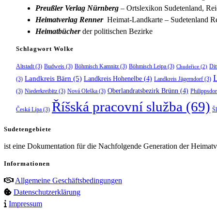
Preußler Verlag Nürnberg
– Ortslexikon Sudetenland, Rei
Heimatverlag Renner
Heimat-Landkarte – Sudetenland Re
Heimatbücher
der politischen Bezirke
Schlagwort Wolke
Altstadt
(3)
Budweis
(3)
Böhmisch Kamnitz
(3)
Böhmisch Leipa
(3)
Dit
Chudeřice
(2)
Landkreis Bärn
(5)
Landkreis Hohenelbe
(4)
(3)
Landkreis Jägerndorf
(3)
Oberlandratsbezirk Brünn
(4)
(3)
Niederkreibitz
(3)
Nová Oleška
(3)
Philippsdor
Říšská pracovní služba
(69)
Česká Lípa
(3)
Š
Sudetengebiete
ist eine Dokumentation für die Nachfolgende Generation der Heimatve
Informationen
Allgemeine Geschäftsbedingungen
Datenschutzerklärung
Impressum