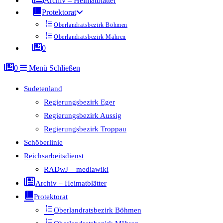
Archiv – Heimatblätter
Protektorat
Oberlandratsbezirk Böhmen
Oberlandratsbezirk Mähren
0
0
Menü
Schließen
Sudetenland
Regierungsbezirk Eger
Regierungsbezirk Aussig
Regierungsbezirk Troppau
Schöberlinie
Reichsarbeitsdienst
RADwJ – mediawiki
Archiv – Heimatblätter
Protektorat
Oberlandratsbezirk Böhmen