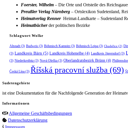
Foerster, Wilhelm
– Die Orte und Ortsteile des Reichsgau
Preußler Verlag Nürnberg
– Ortslexikon Sudetenland, Rei
Heimatverlag Renner
Heimat-Landkarte – Sudetenland Re
Heimatbücher
der politischen Bezirke
Schlagwort Wolke
Altstadt
(3)
Budweis
(3)
Böhmisch Kamnitz
(3)
Böhmisch Leipa
(3)
Dit
Chudeřice
(2)
Landkreis Bärn
(5)
Landkreis Hohenelbe
(4)
(3)
Landkreis Jägerndorf
(3)
Oberlandratsbezirk Brünn
(4)
(3)
Niederkreibitz
(3)
Nová Oleška
(3)
Philippsdor
Říšská pracovní služba
(69)
Česká Lípa
(3)
Š
Sudetengebiete
ist eine Dokumentation für die Nachfolgende Generation der Heimatve
Informationen
Allgemeine Geschäftsbedingungen
Datenschutzerklärung
Impressum