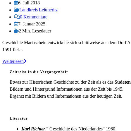
Autor:
Beitrag
6. Juli 2018
veröffentlicht:
Beitrags-
Landkreis Leitmeritz
Kategorie:
Beitrags-
0 Kommentare
Kommentare:
Beitrag
7. Januar 2025
zuletzt
Lesedauer:
2 Min. Lesedauer
geändert
Geschichte Mariaschein entwickelte sich schrittweise aus dem Dorf 
am:
1591 fiel…
Mariaschein
Weiterlesen
Zeitreise in die Vergangenheit
Etwas zur Historischen Geschichte zu der Zeit als es das
Sudeten
Bildern und Hintergrund Informationen aus der Zeit bis 1945.
Ergänzt mit Bildern und Informationen aus der heutigen Zeit.
Literatur
Karl Richter
“ Geschichte des Niederlandes“ 1960