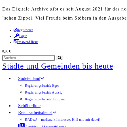
Das Digitale Archive gibt es seit August 2021 für das 
`schen Zippel. Viel Freude beim Stöbern in den Ausgab
Zum
Registrieren
Login
Inhalt
Password Reset
springen
0,00
€
Diese
Suche
Städte und Gemeinden bis heute
Website
starten
durchsuchen
Sudetenland
Regierungsbezirk Eger
Regierungsbezirk Aussig
Regierungsbezirk Troppau
Schöberlinie
Reichsarbeitsdienst
RADwJ – mediawiki
Interesse, Hilf uns mit dabei!