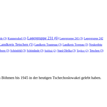
Lagergruppe 231
(6)
ole
(3)
Kunnersdorf
(3)
Lagergruppe 241
(3)
Lagergruppe 242
Landkreis Tetschen
(5)
Landkreis Trautenau
(3)
Landkreis Troppau
(3)
Neukreibitz
born
(3)
Schönfeld
(3)
Schönlinde
(3)
Stará Oleška
(3)
Tetschen
(3)
Sněžná
(2)
Teplice
(2)
in Böhmen bis 1945 in der heutigen Tschechoslowakei gelebt haben.