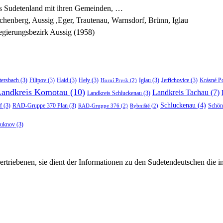
es Sudetenland mit ihren Gemeinden, …
chenberg, Aussig ,Eger, Trautenau, Warnsdorf, Brünn, Iglau
gierungsbezirk Aussig (1958)
tersbach
(3)
Filipov
(3)
Haid
(3)
Hely
(3)
Iglau
(3)
Jetřichovice
(3)
Krásné P
Horní Prysk
(2)
Landkreis Komotau
(10)
Landkreis Tachau
(7)
Landkreis Schluckenau
(3)
Schluckenau
(4)
f
(3)
RAD-Gruppe 370 Plan
(3)
Schön
RAD-Gruppe 376
(2)
Rybniště
(2)
luknov
(3)
rtriebenen, sie dient der Informationen zu den Sudetendeutschen die 