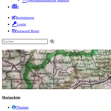
Oberlandratsbezirk Mähren
0
Registrieren
Login
Password Reset
Diese
Website
durchsuchen
Mariaschein
Beitrags-
Thomas