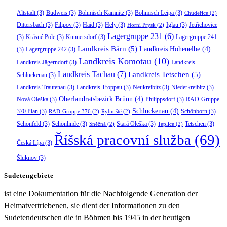
Altstadt
(3)
Budweis
(3)
Böhmisch Kamnitz
(3)
Böhmisch Leipa
(3)
Chudeřice
(2)
Dittersbach
(3)
Filipov
(3)
Haid
(3)
Hely
(3)
Iglau
(3)
Jetřichovice
Horní Prysk
(2)
Lagergruppe 231
(6)
(3)
Krásné Pole
(3)
Kunnersdorf
(3)
Lagergruppe 241
Landkreis Bärn
(5)
Landkreis Hohenelbe
(4)
(3)
Lagergruppe 242
(3)
Landkreis Komotau
(10)
Landkreis Jägerndorf
(3)
Landkreis
Landkreis Tachau
(7)
Landkreis Tetschen
(5)
Schluckenau
(3)
Landkreis Trautenau
(3)
Landkreis Troppau
(3)
Neukreibitz
(3)
Niederkreibitz
(3)
Oberlandratsbezirk Brünn
(4)
Nová Oleška
(3)
Philippsdorf
(3)
RAD-Gruppe
Schluckenau
(4)
370 Plan
(3)
Schönborn
(3)
RAD-Gruppe 376
(2)
Rybniště
(2)
Schönfeld
(3)
Schönlinde
(3)
Stará Oleška
(3)
Tetschen
(3)
Sněžná
(2)
Teplice
(2)
Říšská pracovní služba
(69)
Česká Lípa
(3)
Šluknov
(3)
Sudetengebiete
ist eine Dokumentation für die Nachfolgende Generation der
Heimatvertriebenen, sie dient der Informationen zu den
Sudetendeutschen die in Böhmen bis 1945 in der heutigen