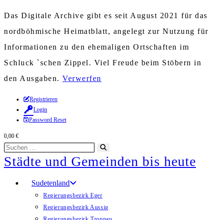
Das Digitale Archive gibt es seit August 2021 für das
nordböhmische Heimatblatt, angelegt zur Nutzung für
Informationen zu den ehemaligen Ortschaften im
Schluck `schen Zippel. Viel Freude beim Stöbern in
den Ausgaben.
Verwerfen
Zum
Registrieren
Login
Inhalt
Password Reset
springen
0,00
€
Diese
Suche
Städte und Gemeinden bis heute
Website
starten
durchsuchen
Sudetenland
Regierungsbezirk Eger
Regierungsbezirk Aussig
Regierungsbezirk Troppau