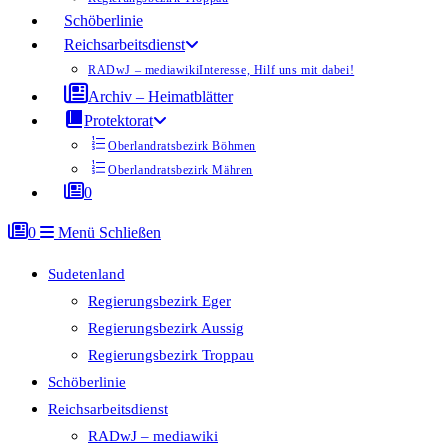
Schöberlinie
Reichsarbeitsdienst
RADwJ – mediawiki
Interesse, Hilf uns mit dabei!
Archiv – Heimatblätter
Protektorat
Oberlandratsbezirk Böhmen
Oberlandratsbezirk Mähren
0
0
Menü
Schließen
Sudetenland
Regierungsbezirk Eger
Regierungsbezirk Aussig
Regierungsbezirk Troppau
Schöberlinie
Reichsarbeitsdienst
RADwJ – mediawiki