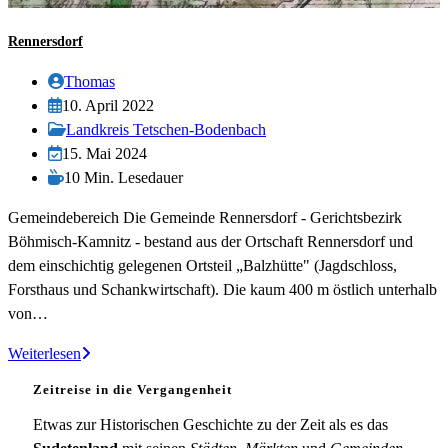
Rennersdorf
Beitrags-
Thomas
Autor:
Beitrag
10. April 2022
veröffentlicht:
Beitrags-
Landkreis Tetschen-Bodenbach
Kategorie:
Beitrag
15. Mai 2024
zuletzt
Lesedauer:
10 Min. Lesedauer
geändert
Gemeindebereich Die Gemeinde Rennersdorf - Gerichtsbezirk
am:
Böhmisch-Kamnitz - bestand aus der Ortschaft Rennersdorf und
dem einschichtig gelegenen Ortsteil „Balzhütte" (Jagdschloss,
Forsthaus und Schankwirtschaft). Die kaum 400 m östlich unterhalb
von…
Rennersdorf
Weiterlesen
Zeitreise in die Vergangenheit
Etwas zur Historischen Geschichte zu der Zeit als es das