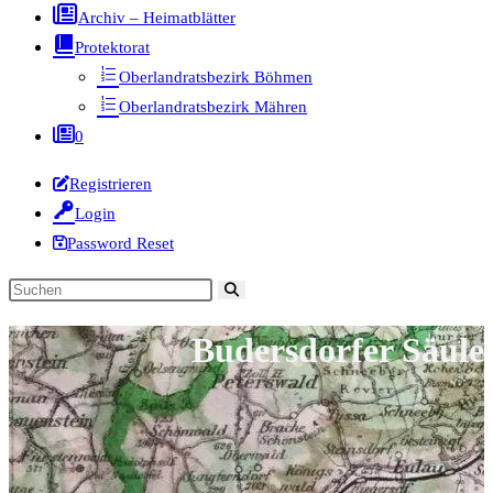
Archiv – Heimatblätter
Protektorat
Oberlandratsbezirk Böhmen
Oberlandratsbezirk Mähren
0
Registrieren
Login
Password Reset
Diese
Website
Budersdorfer Säule
durchsuchen