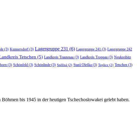
Lagergruppe 231
(6)
ole
(3)
Kunnersdorf
(3)
Lagergruppe 241
(3)
Lagergruppe 242
Landkreis Tetschen
(5)
Landkreis Trautenau
(3)
Landkreis Troppau
(3)
Neukreibitz
born
(3)
Schönfeld
(3)
Schönlinde
(3)
Stará Oleška
(3)
Tetschen
(3)
Sněžná
(2)
Teplice
(2)
in Böhmen bis 1945 in der heutigen Tschechoslowakei gelebt haben.