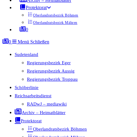
Archiv – Heimatblätter
Protektorat
Oberlandratsbezirk Böhmen
Oberlandratsbezirk Mähren
0
0
Menü
Schließen
Sudetenland
Regierungsbezirk Eger
Regierungsbezirk Aussig
Regierungsbezirk Troppau
Schöberlinie
Reichsarbeitsdienst
RADwJ – mediawiki
Archiv – Heimatblätter
Protektorat
Oberlandratsbezirk Böhmen