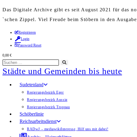
Das Digitale Archive gibt es seit August 2021 für das 
`schen Zippel. Viel Freude beim Stöbern in den Ausgab
Zum
Registrieren
Login
Inhalt
Password Reset
springen
0,00
€
Diese
Suche
Städte und Gemeinden bis heute
Website
starten
durchsuchen
Sudetenland
Regierungsbezirk Eger
Regierungsbezirk Aussig
Regierungsbezirk Troppau
Schöberlinie
Reichsarbeitsdienst
RADwJ – mediawiki
Interesse, Hilf uns mit dabei!