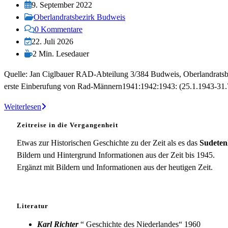
Autor:
Beitrag
9. September 2022
veröffentlicht:
Beitrags-
Oberlandratsbezirk Budweis
Kategorie:
Beitrags-
0 Kommentare
Kommentare:
Beitrag
22. Juli 2026
zuletzt
Lesedauer:
2 Min. Lesedauer
geändert
Quelle: Jan Ciglbauer RAD-Abteilung 3/384 Budweis, Oberlandratsbe
am:
erste Einberufung von Rad-Männern1941:1942:1943: (25.1.1943-31.7
RAD-
Weiterlesen
Abteilung
Zeitreise in die Vergangenheit
3/384
Budweis-
Etwas zur Historischen Geschichte zu der Zeit als es das
Sudeten
Gutwasser
Bildern und Hintergrund Informationen aus der Zeit bis 1945.
Ergänzt mit Bildern und Informationen aus der heutigen Zeit.
Literatur
Karl Richter
“ Geschichte des Niederlandes“ 1960