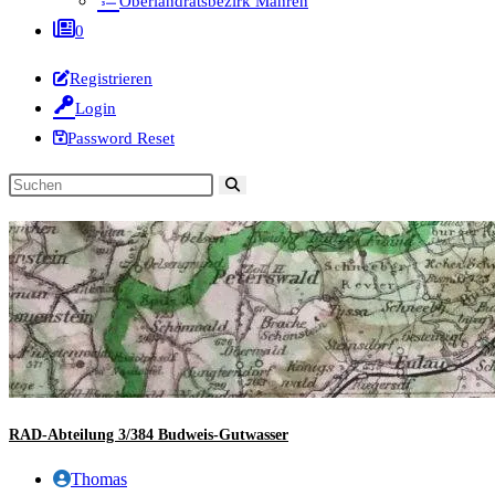
Oberlandratsbezirk Mähren
0
Registrieren
Login
Password Reset
Diese
Website
durchsuchen
RAD-Abteilung 3/384 Budweis-Gutwasser
Beitrags-
Thomas