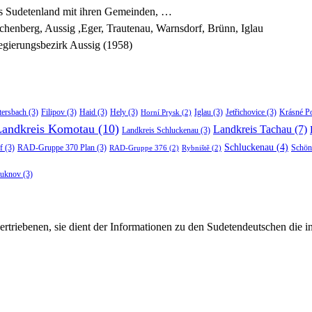
es Sudetenland mit ihren Gemeinden, …
chenberg, Aussig ,Eger, Trautenau, Warnsdorf, Brünn, Iglau
gierungsbezirk Aussig (1958)
tersbach
(3)
Filipov
(3)
Haid
(3)
Hely
(3)
Iglau
(3)
Jetřichovice
(3)
Krásné P
Horní Prysk
(2)
Landkreis Komotau
(10)
Landkreis Tachau
(7)
Landkreis Schluckenau
(3)
Schluckenau
(4)
f
(3)
RAD-Gruppe 370 Plan
(3)
Schön
RAD-Gruppe 376
(2)
Rybniště
(2)
luknov
(3)
rtriebenen, sie dient der Informationen zu den Sudetendeutschen die 