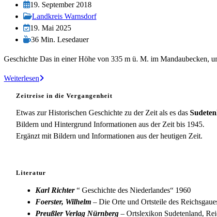
Autor:
Beitrag
19. September 2018
veröffentlicht:
Beitrags-
Landkreis Warnsdorf
Kategorie:
Beitrag
19. Mai 2025
zuletzt
Lesedauer:
36 Min. Lesedauer
geändert
Geschichte Das in einer Höhe von 335 m ü. M. im Mandaubecken, umg
am:
Warnsdorf
Weiterlesen
Zeitreise in die Vergangenheit
Etwas zur Historischen Geschichte zu der Zeit als es das
Sudeten
Bildern und Hintergrund Informationen aus der Zeit bis 1945.
Ergänzt mit Bildern und Informationen aus der heutigen Zeit.
Literatur
Karl Richter
“ Geschichte des Niederlandes“ 1960
Foerster, Wilhelm
– Die Orte und Ortsteile des Reichsgau
Preußler Verlag Nürnberg
– Ortslexikon Sudetenland, Rei