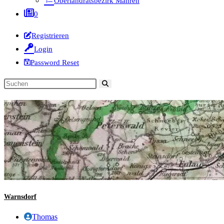
Oberlandratsbezirk Mähren
0
Registrieren
Login
Password Reset
Diese
Website
durchsuchen
Warnsdorf
Beitrags-
Thomas