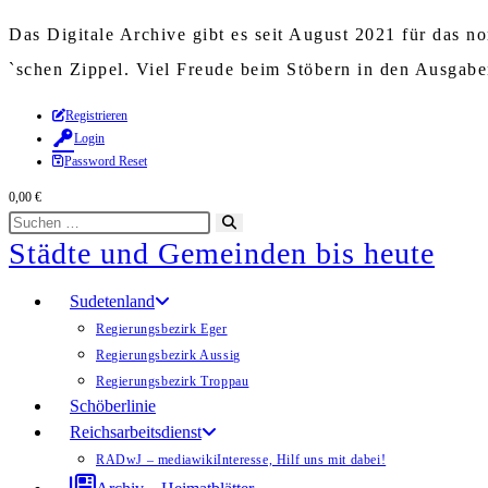
Das Digitale Archive gibt es seit August 2021 für das 
`schen Zippel. Viel Freude beim Stöbern in den Ausgab
Zum
Registrieren
Login
Inhalt
Password Reset
springen
0,00
€
Diese
Suche
Städte und Gemeinden bis heute
Website
starten
durchsuchen
Sudetenland
Regierungsbezirk Eger
Regierungsbezirk Aussig
Regierungsbezirk Troppau
Schöberlinie
Reichsarbeitsdienst
RADwJ – mediawiki
Interesse, Hilf uns mit dabei!