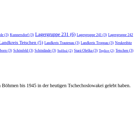
Lagergruppe 231
(6)
ole
(3)
Kunnersdorf
(3)
Lagergruppe 241
(3)
Lagergruppe 242
Landkreis Tetschen
(5)
Landkreis Trautenau
(3)
Landkreis Troppau
(3)
Neukreibitz
born
(3)
Schönfeld
(3)
Schönlinde
(3)
Stará Oleška
(3)
Tetschen
(3)
Sněžná
(2)
Teplice
(2)
in Böhmen bis 1945 in der heutigen Tschechoslowakei gelebt haben.