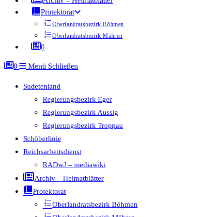
Archiv – Heimatblätter
Protektorat
Oberlandratsbezirk Böhmen
Oberlandratsbezirk Mähren
0
0
Menü
Schließen
Sudetenland
Regierungsbezirk Eger
Regierungsbezirk Aussig
Regierungsbezirk Troppau
Schöberlinie
Reichsarbeitsdienst
RADwJ – mediawiki
Archiv – Heimatblätter
Protektorat
Oberlandratsbezirk Böhmen