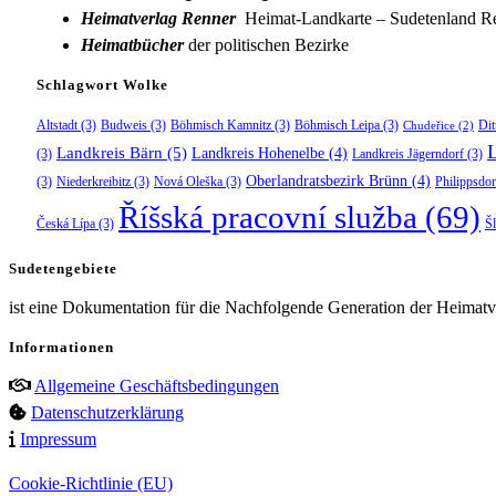
Heimatverlag Renner
Heimat-Landkarte – Sudetenland Re
Heimatbücher
der politischen Bezirke
Schlagwort Wolke
Altstadt
(3)
Budweis
(3)
Böhmisch Kamnitz
(3)
Böhmisch Leipa
(3)
Dit
Chudeřice
(2)
Landkreis Bärn
(5)
Landkreis Hohenelbe
(4)
(3)
Landkreis Jägerndorf
(3)
Oberlandratsbezirk Brünn
(4)
(3)
Niederkreibitz
(3)
Nová Oleška
(3)
Philippsdor
Říšská pracovní služba
(69)
Česká Lípa
(3)
Š
Sudetengebiete
ist eine Dokumentation für die Nachfolgende Generation der Heimatve
Informationen
Allgemeine Geschäftsbedingungen
Datenschutzerklärung
Impressum
Cookie-Richtlinie (EU)