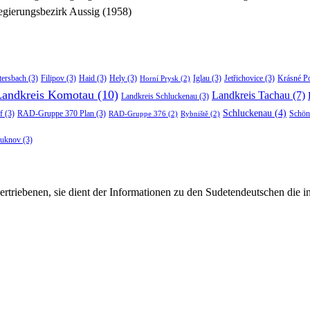
gierungsbezirk Aussig (1958)
tersbach
(3)
Filipov
(3)
Haid
(3)
Hely
(3)
Iglau
(3)
Jetřichovice
(3)
Krásné P
Horní Prysk
(2)
Landkreis Komotau
(10)
Landkreis Tachau
(7)
Landkreis Schluckenau
(3)
Schluckenau
(4)
f
(3)
RAD-Gruppe 370 Plan
(3)
Schön
RAD-Gruppe 376
(2)
Rybniště
(2)
luknov
(3)
rtriebenen, sie dient der Informationen zu den Sudetendeutschen die 