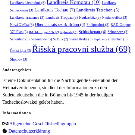
Landkreis Komotau
(10)
Landkreis Jägerndorf
(3)
Landkreis
Landkreis Tachau
(7)
Landkreis Tetschen
(5)
Schluckenau
(3)
Landkreis Trautenau
(3)
Landkreis Troppau
(3)
Neukreibitz
(3)
Niederkreibitz
(3)
Oberlandratsbezirk Brünn
(4)
Nová Oleška
(3)
Philippsdorf
(3)
RAD-Gruppe
Schluckenau
(4)
370 Plan
(3)
Schönborn
(3)
RAD-Gruppe 376
(2)
Rybniště
(2)
Schönfeld
(3)
Schönlinde
(3)
Stará Oleška
(3)
Tetschen
(3)
Sněžná
(2)
Teplice
(2)
Říšská pracovní služba
(69)
Česká Lípa
(3)
Šluknov
(3)
Sudetengebiete
ist eine Dokumentation für die Nachfolgende Generation der
Heimatvertriebenen, sie dient der Informationen zu den
Sudetendeutschen die in Böhmen bis 1945 in der heutigen
Tschechoslowakei gelebt haben.
Informationen
Allgemeine Geschäftsbedingungen
Datenschutzerklärung