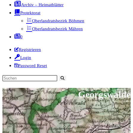
Archiv – Heimatblätter
Protektorat
Oberlandratsbezirk Böhmen
Oberlandratsbezirk Mähren
0
Registrieren
Login
Password Reset
Diese
Website
Georgswalde
durchsuchen