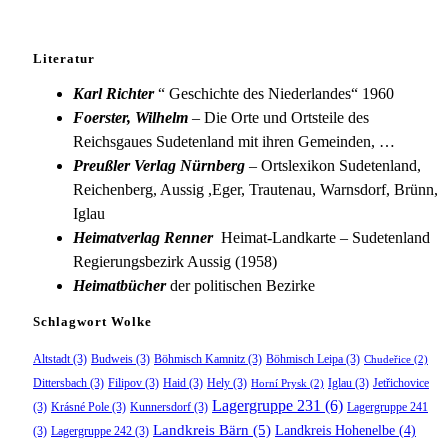
Literatur
Karl Richter
“ Geschichte des Niederlandes“ 1960
Foerster, Wilhelm
– Die Orte und Ortsteile des
Reichsgaues Sudetenland mit ihren Gemeinden, …
Preußler Verlag Nürnberg
– Ortslexikon Sudetenland,
Reichenberg, Aussig ,Eger, Trautenau, Warnsdorf, Brünn,
Iglau
Heimatverlag Renner
Heimat-Landkarte – Sudetenland
Regierungsbezirk Aussig (1958)
Heimatbücher
der politischen Bezirke
Schlagwort Wolke
Altstadt
(3)
Budweis
(3)
Böhmisch Kamnitz
(3)
Böhmisch Leipa
(3)
Chudeřice
(2)
Dittersbach
(3)
Filipov
(3)
Haid
(3)
Hely
(3)
Iglau
(3)
Jetřichovice
Horní Prysk
(2)
Lagergruppe 231
(6)
(3)
Krásné Pole
(3)
Kunnersdorf
(3)
Lagergruppe 241
Landkreis Bärn
(5)
Landkreis Hohenelbe
(4)
(3)
Lagergruppe 242
(3)