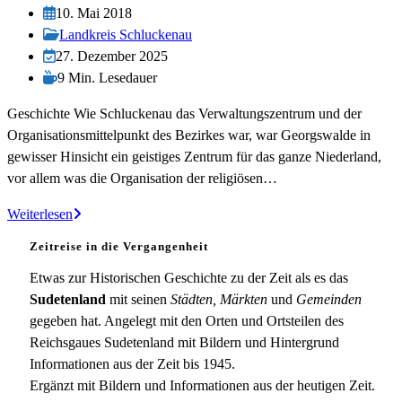
Autor:
Beitrag
10. Mai 2018
veröffentlicht:
Beitrags-
Landkreis Schluckenau
Kategorie:
Beitrag
27. Dezember 2025
zuletzt
Lesedauer:
9 Min. Lesedauer
geändert
Geschichte Wie Schluckenau das Verwaltungszentrum und der
am:
Organisationsmittelpunkt des Bezirkes war, war Georgswalde in
gewisser Hinsicht ein geistiges Zentrum für das ganze Niederland,
vor allem was die Organisation der religiösen…
Georgswalde
Weiterlesen
Zeitreise in die Vergangenheit
Etwas zur Historischen Geschichte zu der Zeit als es das
Sudetenland
mit seinen
Städten, Märkten
und
Gemeinden
gegeben hat. Angelegt mit den Orten und Ortsteilen des
Reichsgaues Sudetenland mit Bildern und Hintergrund
Informationen aus der Zeit bis 1945.
Ergänzt mit Bildern und Informationen aus der heutigen Zeit.