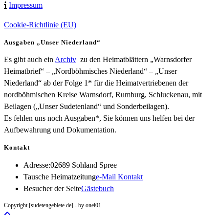
Impressum
Cookie-Richtlinie (EU)
Ausgaben „Unser Niederland“
Es gibt auch ein
Archiv
zu den Heimatblättern „Warnsdorfer
Heimatbrief“ – „Nordböhmisches Niederland“ – „Unser
Niederland“ ab der Folge 1* für die Heimatvertriebenen der
nordböhmischen Kreise Warnsdorf, Rumburg, Schluckenau, mit
Beilagen („Unser Sudetenland“ und Sonderbeilagen).
Es fehlen uns noch Ausgaben*, Sie können uns helfen bei der
Aufbewahrung und Dokumentation.
Kontakt
Adresse:
02689 Sohland Spree
Opens
Tausche Heimatzeitung
e-Mail Kontakt
in
Besucher der Seite
Gästebuch
your
Copyright [sudetengebiete.de] - by onel01
application