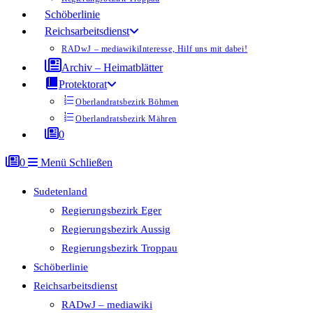
Schöberlinie
Reichsarbeitsdienst
RADwJ – mediawiki
Interesse, Hilf uns mit dabei!
Archiv – Heimatblätter
Protektorat
Oberlandratsbezirk Böhmen
Oberlandratsbezirk Mähren
0
0
Menü
Schließen
Sudetenland
Regierungsbezirk Eger
Regierungsbezirk Aussig
Regierungsbezirk Troppau
Schöberlinie
Reichsarbeitsdienst
RADwJ – mediawiki