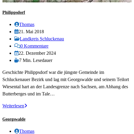
Philippsdorf
Beitrags-
Thomas
Autor:
Beitrag
21. Mai 2018
veröffentlicht:
Beitrags-
Landkreis Schluckenau
Kategorie:
Beitrags-
0 Kommentare
Kommentare:
Beitrag
22. Dezember 2024
zuletzt
Lesedauer:
7 Min. Lesedauer
geändert
Geschichte Philippsdorf war die jüngste Gemeinde im
am:
Schluckenauer Bezirk und lag mit Georgswalde und seinem Teilort
Wiesental hart an der Landesgrenze nach Sachsen, am Abhang des
Butterberges und im Tale…
Philippsdorf
Weiterlesen
Georgswalde
Beitrags-
Thomas