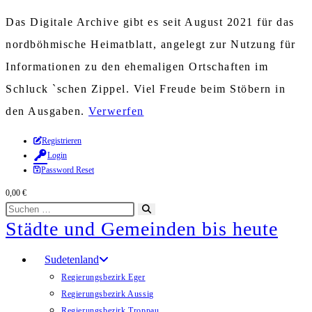
Das Digitale Archive gibt es seit August 2021 für das
nordböhmische Heimatblatt, angelegt zur Nutzung für
Informationen zu den ehemaligen Ortschaften im
Schluck `schen Zippel. Viel Freude beim Stöbern in
den Ausgaben.
Verwerfen
Zum
Registrieren
Login
Inhalt
Password Reset
springen
0,00
€
Diese
Suche
Städte und Gemeinden bis heute
Website
starten
durchsuchen
Sudetenland
Regierungsbezirk Eger
Regierungsbezirk Aussig
Regierungsbezirk Troppau