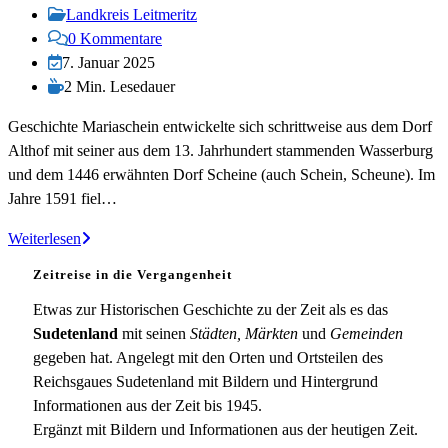
veröffentlicht:
Beitrags-
Landkreis Leitmeritz
Kategorie:
Beitrags-
0 Kommentare
Kommentare:
Beitrag
7. Januar 2025
zuletzt
Lesedauer:
2 Min. Lesedauer
geändert
Geschichte Mariaschein entwickelte sich schrittweise aus dem Dorf
am:
Althof mit seiner aus dem 13. Jahrhundert stammenden Wasserburg
und dem 1446 erwähnten Dorf Scheine (auch Schein, Scheune). Im
Jahre 1591 fiel…
Mariaschein
Weiterlesen
Zeitreise in die Vergangenheit
Etwas zur Historischen Geschichte zu der Zeit als es das
Sudetenland
mit seinen
Städten, Märkten
und
Gemeinden
gegeben hat. Angelegt mit den Orten und Ortsteilen des
Reichsgaues Sudetenland mit Bildern und Hintergrund
Informationen aus der Zeit bis 1945.
Ergänzt mit Bildern und Informationen aus der heutigen Zeit.