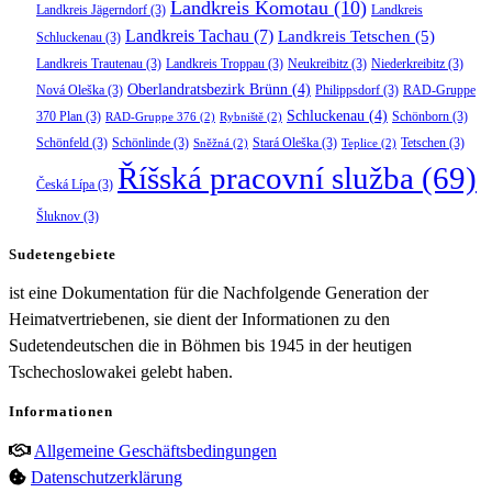
Landkreis Komotau
(10)
Landkreis Jägerndorf
(3)
Landkreis
Landkreis Tachau
(7)
Landkreis Tetschen
(5)
Schluckenau
(3)
Landkreis Trautenau
(3)
Landkreis Troppau
(3)
Neukreibitz
(3)
Niederkreibitz
(3)
Oberlandratsbezirk Brünn
(4)
Nová Oleška
(3)
Philippsdorf
(3)
RAD-Gruppe
Schluckenau
(4)
370 Plan
(3)
Schönborn
(3)
RAD-Gruppe 376
(2)
Rybniště
(2)
Schönfeld
(3)
Schönlinde
(3)
Stará Oleška
(3)
Tetschen
(3)
Sněžná
(2)
Teplice
(2)
Říšská pracovní služba
(69)
Česká Lípa
(3)
Šluknov
(3)
Sudetengebiete
ist eine Dokumentation für die Nachfolgende Generation der
Heimatvertriebenen, sie dient der Informationen zu den
Sudetendeutschen die in Böhmen bis 1945 in der heutigen
Tschechoslowakei gelebt haben.
Informationen
Allgemeine Geschäftsbedingungen
Datenschutzerklärung