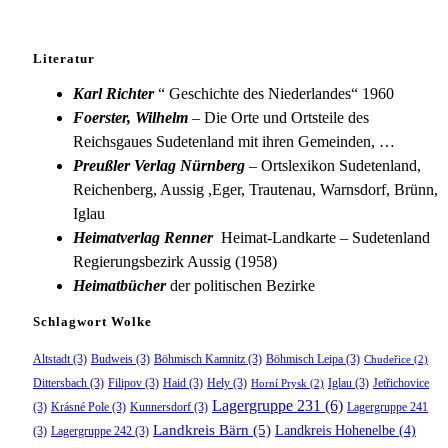
Literatur
Karl Richter
“ Geschichte des Niederlandes“ 1960
Foerster, Wilhelm
– Die Orte und Ortsteile des
Reichsgaues Sudetenland mit ihren Gemeinden, …
Preußler Verlag Nürnberg
– Ortslexikon Sudetenland,
Reichenberg, Aussig ,Eger, Trautenau, Warnsdorf, Brünn,
Iglau
Heimatverlag Renner
Heimat-Landkarte – Sudetenland
Regierungsbezirk Aussig (1958)
Heimatbücher
der politischen Bezirke
Schlagwort Wolke
Altstadt
(3)
Budweis
(3)
Böhmisch Kamnitz
(3)
Böhmisch Leipa
(3)
Chudeřice
(2)
Dittersbach
(3)
Filipov
(3)
Haid
(3)
Hely
(3)
Iglau
(3)
Jetřichovice
Horní Prysk
(2)
Lagergruppe 231
(6)
(3)
Krásné Pole
(3)
Kunnersdorf
(3)
Lagergruppe 241
Landkreis Bärn
(5)
Landkreis Hohenelbe
(4)
(3)
Lagergruppe 242
(3)