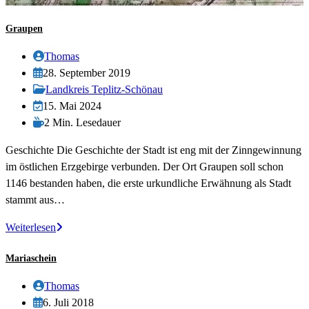
Graupen
Beitrags-
Thomas
Autor:
Beitrag
28. September 2019
veröffentlicht:
Beitrags-
Landkreis Teplitz-Schönau
Kategorie:
Beitrag
15. Mai 2024
zuletzt
Lesedauer:
2 Min. Lesedauer
geändert
Geschichte Die Geschichte der Stadt ist eng mit der Zinngewinnung
am:
im östlichen Erzgebirge verbunden. Der Ort Graupen soll schon
1146 bestanden haben, die erste urkundliche Erwähnung als Stadt
stammt aus…
Graupen
Weiterlesen
Mariaschein
Beitrags-
Thomas
Autor:
Beitrag
6. Juli 2018