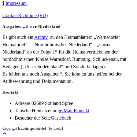
Impressum
Cookie-Richtlinie (EU)
Ausgaben „Unser Niederland“
Es gibt auch ein
Archiv
zu den Heimatblättern „Warnsdorfer
Heimatbrief“ – „Nordböhmisches Niederland“ – „Unser
Niederland“ ab der Folge 1* für die Heimatvertriebenen der
nordböhmischen Kreise Warnsdorf, Rumburg, Schluckenau, mit
Beilagen („Unser Sudetenland“ und Sonderbeilagen).
Es fehlen uns noch Ausgaben*, Sie können uns helfen bei der
Aufbewahrung und Dokumentation.
Kontakt
Adresse:
02689 Sohland Spree
Opens
Tausche Heimatzeitung
e-Mail Kontakt
in
Besucher der Seite
Gästebuch
your
Copyright [sudetengebiete.de] - by onel01
application