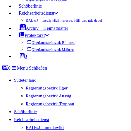
Schöberlinie
Reichsarbeitsdienst
RADwJ – mediawiki
Interesse, Hilf uns mit dabei!
Archiv – Heimatblätter
Protektorat
Oberlandratsbezirk Böhmen
Oberlandratsbezirk Mähren
0
0
Menü
Schließen
Sudetenland
Regierungsbezirk Eger
Regierungsbezirk Aussig
Regierungsbezirk Troppau
Schöberlinie
Reichsarbeitsdienst
RADwJ – mediawiki