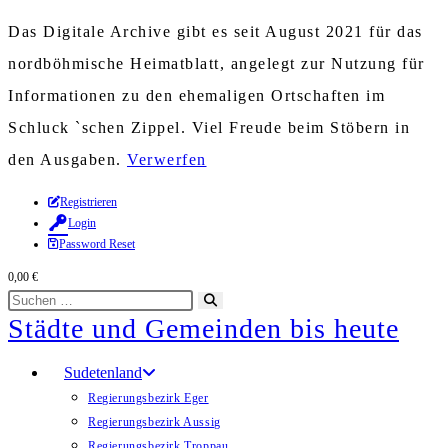
Das Digitale Archive gibt es seit August 2021 für das
nordböhmische Heimatblatt, angelegt zur Nutzung für
Informationen zu den ehemaligen Ortschaften im
Schluck `schen Zippel. Viel Freude beim Stöbern in
den Ausgaben.
Verwerfen
Zum
Registrieren
Login
Inhalt
Password Reset
springen
0,00
€
Diese
Suche
Städte und Gemeinden bis heute
Website
starten
durchsuchen
Sudetenland
Regierungsbezirk Eger
Regierungsbezirk Aussig
Regierungsbezirk Troppau