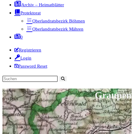
Archiv – Heimatblätter
Protektorat
Oberlandratsbezirk Böhmen
Oberlandratsbezirk Mähren
0
Registrieren
Login
Password Reset
Diese
Website
Graupen
durchsuchen