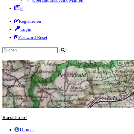
Oberlandratsbezirk Mähren
0
Registrieren
Login
Password Reset
Diese
Website
durchsuchen
Harrachsdorf
Beitrags-
Thomas