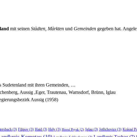
land
mit seinen
Städten, Märkten
und
Gemeinden
gegeben hat. Angeleg
es Sudetenland mit ihren Gemeinden, …
chenberg, Aussig ,Eger, Trautenau, Warnsdorf, Brünn, Iglau
gierungsbezirk Aussig (1958)
tersbach
(3)
Filipov
(3)
Haid
(3)
Hely
(3)
Iglau
(3)
Jetřichovice
(3)
Krásné P
Horní Prysk
(2)
Landkreis Komotau
(10)
Landkreis Tachau
(7)