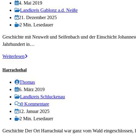
Autor:
Beitrag
4. Mai 2019
veröffentlicht:
Beitrags-
Landkreis Gablonz a.d. Neiße
Kategorie:
Beitrag
21. Dezember 2025
zuletzt
Lesedauer:
2 Min. Lesedauer
geändert
Geschichte mit Neuwelt und Seifenbach und der Einschicht Johannest
am:
Jahrhundert in…
Harrachsdorf
Weiterlesen
Harrachsthal
Beitrags-
Thomas
Autor:
Beitrag
6. März 2019
veröffentlicht:
Beitrags-
Landkreis Schluckenau
Kategorie:
Beitrags-
0 Kommentare
Kommentare:
Beitrag
12. Januar 2025
zuletzt
Lesedauer:
2 Min. Lesedauer
geändert
Geschichte Der Ort Harrachstal war ganz vom Wald eingeschlossen, li
am: