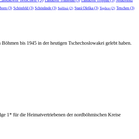
Landkreis Trautenau
(3)
Landkreis Troppau
(3)
Neukreibitz
born
(3)
Schönfeld
(3)
Schönlinde
(3)
Stará Oleška
(3)
Tetschen
(3)
Sněžná
(2)
Teplice
(2)
in Böhmen bis 1945 in der heutigen Tschechoslowakei gelebt haben.
ge 1* für die Heimatvertriebenen der nordböhmischen Kreise