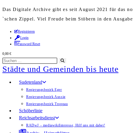
Das Digitale Archive gibt es seit August 2021 für das 
`schen Zippel. Viel Freude beim Stöbern in den Ausgab
Zum
Registrieren
Login
Inhalt
Password Reset
springen
0,00
€
Diese
Suche
Städte und Gemeinden bis heute
Website
starten
durchsuchen
Sudetenland
Regierungsbezirk Eger
Regierungsbezirk Aussig
Regierungsbezirk Troppau
Schöberlinie
Reichsarbeitsdienst
RADwJ – mediawiki
Interesse, Hilf uns mit dabei!