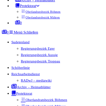
Archiv – Heimatblätter
Protektorat
Oberlandratsbezirk Böhmen
Oberlandratsbezirk Mähren
0
0
Menü
Schließen
Sudetenland
Regierungsbezirk Eger
Regierungsbezirk Aussig
Regierungsbezirk Troppau
Schöberlinie
Reichsarbeitsdienst
RADwJ – mediawiki
Archiv – Heimatblätter
Protektorat
Oberlandratsbezirk Böhmen