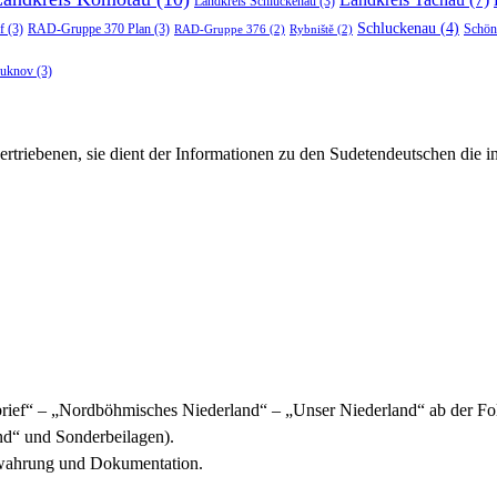
Landkreis Schluckenau
(3)
Schluckenau
(4)
f
(3)
RAD-Gruppe 370 Plan
(3)
Schön
RAD-Gruppe 376
(2)
Rybniště
(2)
luknov
(3)
rtriebenen, sie dient der Informationen zu den Sudetendeutschen die 
ief“ – „Nordböhmisches Niederland“ – „Unser Niederland“ ab der Fol
d“ und Sonderbeilagen).
ewahrung und Dokumentation.