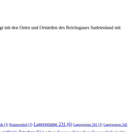
t mit den Orten und Ortsteilen des Reichsgaues Sudetenland mit
Lagergruppe 231
(6)
ole
(3)
Kunnersdorf
(3)
Lagergruppe 241
(3)
Lagergruppe 242
Landkreis Tetschen
(5)