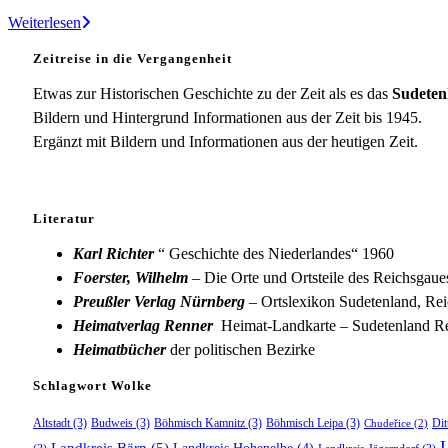
Harrachsthal
Weiterlesen
Zeitreise in die Vergangenheit
Etwas zur Historischen Geschichte zu der Zeit als es das
Sudeten
Bildern und Hintergrund Informationen aus der Zeit bis 1945.
Ergänzt mit Bildern und Informationen aus der heutigen Zeit.
Literatur
Karl Richter
“ Geschichte des Niederlandes“ 1960
Foerster, Wilhelm
– Die Orte und Ortsteile des Reichsgau
Preußler Verlag Nürnberg
– Ortslexikon Sudetenland, Rei
Heimatverlag Renner
Heimat-Landkarte – Sudetenland Re
Heimatbücher
der politischen Bezirke
Schlagwort Wolke
Altstadt
(3)
Budweis
(3)
Böhmisch Kamnitz
(3)
Böhmisch Leipa
(3)
Dit
Chudeřice
(2)
Landkreis Bärn
(5)