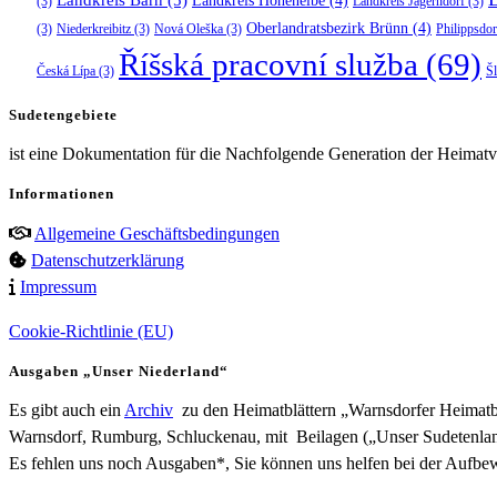
Landkreis Hohenelbe
(4)
(3)
Landkreis Jägerndorf
(3)
Oberlandratsbezirk Brünn
(4)
(3)
Niederkreibitz
(3)
Nová Oleška
(3)
Philippsdor
Říšská pracovní služba
(69)
Česká Lípa
(3)
Š
Sudetengebiete
ist eine Dokumentation für die Nachfolgende Generation der Heimatve
Informationen
Allgemeine Geschäftsbedingungen
Datenschutzerklärung
Impressum
Cookie-Richtlinie (EU)
Ausgaben „Unser Niederland“
Es gibt auch ein
Archiv
zu den Heimatblättern „Warnsdorfer Heimatbr
Warnsdorf, Rumburg, Schluckenau, mit Beilagen („Unser Sudetenlan
Es fehlen uns noch Ausgaben*, Sie können uns helfen bei der Aufb