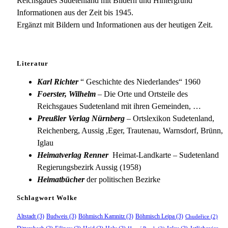
Reichsgaues Sudetenland mit Bildern und Hintergrund
Informationen aus der Zeit bis 1945.
Ergänzt mit Bildern und Informationen aus der heutigen Zeit.
Literatur
Karl Richter
“ Geschichte des Niederlandes“ 1960
Foerster, Wilhelm
– Die Orte und Ortsteile des
Reichsgaues Sudetenland mit ihren Gemeinden, …
Preußler Verlag Nürnberg
– Ortslexikon Sudetenland,
Reichenberg, Aussig ,Eger, Trautenau, Warnsdorf, Brünn,
Iglau
Heimatverlag Renner
Heimat-Landkarte – Sudetenland
Regierungsbezirk Aussig (1958)
Heimatbücher
der politischen Bezirke
Schlagwort Wolke
Altstadt
(3)
Budweis
(3)
Böhmisch Kamnitz
(3)
Böhmisch Leipa
(3)
Chudeřice
(2)