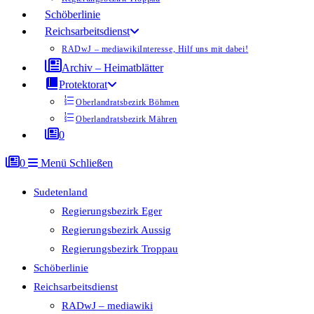
Schöberlinie
Reichsarbeitsdienst
RADwJ – mediawiki
Interesse, Hilf uns mit dabei!
Archiv – Heimatblätter
Protektorat
Oberlandratsbezirk Böhmen
Oberlandratsbezirk Mähren
0
0
Menü
Schließen
Sudetenland
Regierungsbezirk Eger
Regierungsbezirk Aussig
Regierungsbezirk Troppau
Schöberlinie
Reichsarbeitsdienst
RADwJ – mediawiki