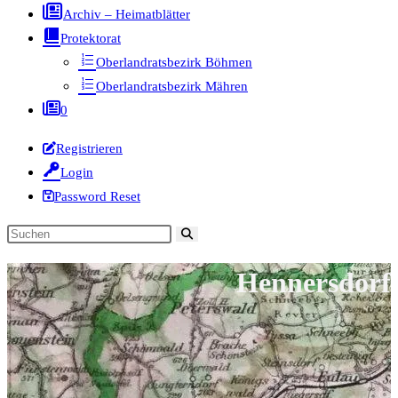
Archiv – Heimatblätter
Protektorat
Oberlandratsbezirk Böhmen
Oberlandratsbezirk Mähren
0
Registrieren
Login
Password Reset
Diese
Website
Hennersdorf
durchsuchen