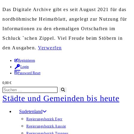
Das Digitale Archive gibt es seit August 2021 für das
nordböhmische Heimatblatt, angelegt zur Nutzung für
Informationen zu den ehemaligen Ortschaften im
Schluck `schen Zippel. Viel Freude beim Stöbern in
den Ausgaben.
Verwerfen
Zum
Registrieren
Login
Inhalt
Password Reset
springen
0,00
€
Diese
Suche
Städte und Gemeinden bis heute
Website
starten
durchsuchen
Sudetenland
Regierungsbezirk Eger
Regierungsbezirk Aussig
Regierungsbezirk Troppau