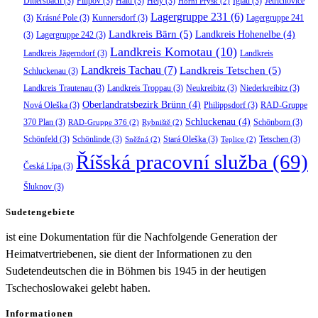
Dittersbach
(3)
Filipov
(3)
Haid
(3)
Hely
(3)
Iglau
(3)
Jetřichovice
Horní Prysk
(2)
Lagergruppe 231
(6)
(3)
Krásné Pole
(3)
Kunnersdorf
(3)
Lagergruppe 241
Landkreis Bärn
(5)
Landkreis Hohenelbe
(4)
(3)
Lagergruppe 242
(3)
Landkreis Komotau
(10)
Landkreis Jägerndorf
(3)
Landkreis
Landkreis Tachau
(7)
Landkreis Tetschen
(5)
Schluckenau
(3)
Landkreis Trautenau
(3)
Landkreis Troppau
(3)
Neukreibitz
(3)
Niederkreibitz
(3)
Oberlandratsbezirk Brünn
(4)
Nová Oleška
(3)
Philippsdorf
(3)
RAD-Gruppe
Schluckenau
(4)
370 Plan
(3)
Schönborn
(3)
RAD-Gruppe 376
(2)
Rybniště
(2)
Schönfeld
(3)
Schönlinde
(3)
Stará Oleška
(3)
Tetschen
(3)
Sněžná
(2)
Teplice
(2)
Říšská pracovní služba
(69)
Česká Lípa
(3)
Šluknov
(3)
Sudetengebiete
ist eine Dokumentation für die Nachfolgende Generation der
Heimatvertriebenen, sie dient der Informationen zu den
Sudetendeutschen die in Böhmen bis 1945 in der heutigen
Tschechoslowakei gelebt haben.
Informationen