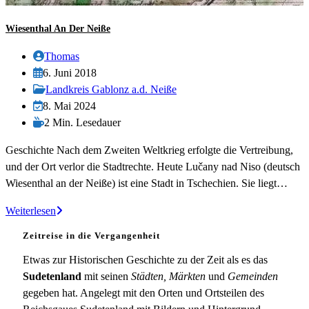
Wiesenthal An Der Neiße
Beitrags-
Thomas
Autor:
Beitrag
6. Juni 2018
veröffentlicht:
Beitrags-
Landkreis Gablonz a.d. Neiße
Kategorie:
Beitrag
8. Mai 2024
zuletzt
Lesedauer:
2 Min. Lesedauer
geändert
Geschichte Nach dem Zweiten Weltkrieg erfolgte die Vertreibung,
am:
und der Ort verlor die Stadtrechte. Heute Lučany nad Niso (deutsch
Wiesenthal an der Neiße) ist eine Stadt in Tschechien. Sie liegt…
Wiesenthal
Weiterlesen
an
Zeitreise in die Vergangenheit
der
Neiße
Etwas zur Historischen Geschichte zu der Zeit als es das
Sudetenland
mit seinen
Städten, Märkten
und
Gemeinden
gegeben hat. Angelegt mit den Orten und Ortsteilen des