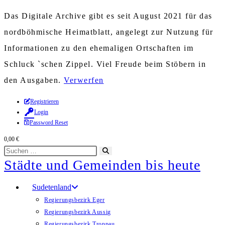
Das Digitale Archive gibt es seit August 2021 für das
nordböhmische Heimatblatt, angelegt zur Nutzung für
Informationen zu den ehemaligen Ortschaften im
Schluck `schen Zippel. Viel Freude beim Stöbern in
den Ausgaben.
Verwerfen
Zum
Registrieren
Login
Inhalt
Password Reset
springen
0,00
€
Diese
Suche
Städte und Gemeinden bis heute
Website
starten
durchsuchen
Sudetenland
Regierungsbezirk Eger
Regierungsbezirk Aussig
Regierungsbezirk Troppau