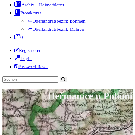
Archiv – Heimatblätter
Protektorat
Oberlandratsbezirk Böhmen
Oberlandratsbezirk Mähren
0
Registrieren
Login
Password Reset
Diese
Website
Heřmanice u Polomi
durchsuchen