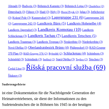
Altstadt
(3)
Budweis
(3)
Böhmisch Kamnitz
(3)
Böhmisch Leipa
(3)
Chudeřice
(2)
Dittersbach
(3)
Filipov
(3)
Haid
(3)
Hely
(3)
Iglau
(3)
Jetřichovice
Horní Prysk
(2)
Lagergruppe 231
(6)
(3)
Krásné Pole
(3)
Kunnersdorf
(3)
Lagergruppe 241
Landkreis Bärn
(5)
Landkreis Hohenelbe
(4)
(3)
Lagergruppe 242
(3)
Landkreis Komotau
(10)
Landkreis Jägerndorf
(3)
Landkreis
Landkreis Tachau
(7)
Landkreis Tetschen
(5)
Schluckenau
(3)
Landkreis Trautenau
(3)
Landkreis Troppau
(3)
Neukreibitz
(3)
Niederkreibitz
(3)
Oberlandratsbezirk Brünn
(4)
Nová Oleška
(3)
Philippsdorf
(3)
RAD-Gruppe
Schluckenau
(4)
370 Plan
(3)
Schönborn
(3)
RAD-Gruppe 376
(2)
Rybniště
(2)
Schönfeld
(3)
Schönlinde
(3)
Stará Oleška
(3)
Tetschen
(3)
Sněžná
(2)
Teplice
(2)
Říšská pracovní služba
(69)
Česká Lípa
(3)
Šluknov
(3)
Sudetengebiete
ist eine Dokumentation für die Nachfolgende Generation der
Heimatvertriebenen, sie dient der Informationen zu den
Sudetendeutschen die in Böhmen bis 1945 in der heutigen