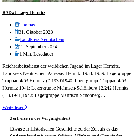
RADwJ-Lager Hermitz
Beitrags-
Thomas
Autor:
Beitrag
31. Oktober 2023
veröffentlicht:
Beitrags-
Landkreis Neutitschein
Kategorie:
Beitrag
11. September 2024
zuletzt
Lesedauer:
1 Min. Lesedauer
geändert
Reichsarbeitsdienst der weiblichen Jugend im Lager Hermitz,
am:
Landkreis Neutitschein Adresse: Hermitz 1938: 1939: Lagergruppe
Troppau 4/53 Hermitz (7.1939)1940: Lagergruppe Troppau 4/53
Hermitz 1941: Lagergruppe Mährisch-Schönberg 12/242 Hermitz
(1.3.1941)1942: Lagergruppe Mährisch-Schönberg…
RADwJ-
Weiterlesen
Lager
Zeitreise in die Vergangenheit
Hermitz
Etwas zur Historischen Geschichte zu der Zeit als es das