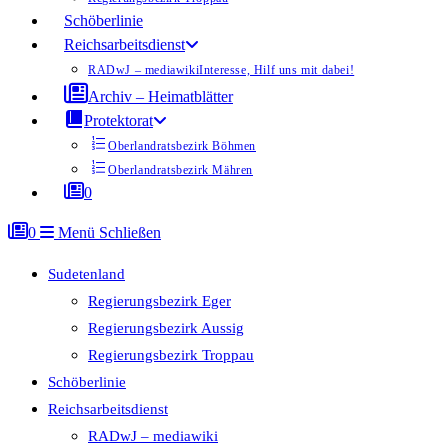
Schöberlinie
Reichsarbeitsdienst
RADwJ – mediawiki
Interesse, Hilf uns mit dabei!
Archiv – Heimatblätter
Protektorat
Oberlandratsbezirk Böhmen
Oberlandratsbezirk Mähren
0
0
Menü
Schließen
Sudetenland
Regierungsbezirk Eger
Regierungsbezirk Aussig
Regierungsbezirk Troppau
Schöberlinie
Reichsarbeitsdienst
RADwJ – mediawiki