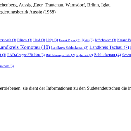
chenberg, Aussig ,Eger, Trautenau, Warnsdorf, Brünn, Iglau
gierungsbezirk Aussig (1958)
tersbach
(3)
Filipov
(3)
Haid
(3)
Hely
(3)
Iglau
(3)
Jetřichovice
(3)
Krásné P
Horní Prysk
(2)
Landkreis Komotau
(10)
Landkreis Tachau
(7)
Landkreis Schluckenau
(3)
Schluckenau
(4)
f
(3)
RAD-Gruppe 370 Plan
(3)
Schön
RAD-Gruppe 376
(2)
Rybniště
(2)
luknov
(3)
rtriebenen, sie dient der Informationen zu den Sudetendeutschen die 