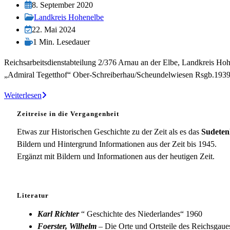
Autor:
Beitrag
8. September 2020
veröffentlicht:
Beitrags-
Landkreis Hohenelbe
Kategorie:
Beitrag
22. Mai 2024
zuletzt
Lesedauer:
1 Min. Lesedauer
geändert
Reichsarbeitsdienstabteilung 2/376 Arnau an der Elbe, Landkreis 
am:
„Admiral Tegetthof“ Ober-Schreiberhau/Scheundelwiesen Rsgb.193
RAD-
Weiterlesen
Abteilung
Zeitreise in die Vergangenheit
2/376
Arnau
Etwas zur Historischen Geschichte zu der Zeit als es das
Sudeten
a.
Bildern und Hintergrund Informationen aus der Zeit bis 1945.
d.
Ergänzt mit Bildern und Informationen aus der heutigen Zeit.
Elbe
Literatur
Karl Richter
“ Geschichte des Niederlandes“ 1960
Foerster, Wilhelm
– Die Orte und Ortsteile des Reichsgau