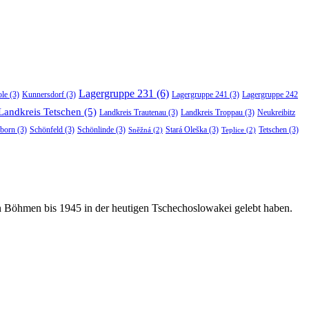
Lagergruppe 231
(6)
ole
(3)
Kunnersdorf
(3)
Lagergruppe 241
(3)
Lagergruppe 242
Landkreis Tetschen
(5)
Landkreis Trautenau
(3)
Landkreis Troppau
(3)
Neukreibitz
born
(3)
Schönfeld
(3)
Schönlinde
(3)
Stará Oleška
(3)
Tetschen
(3)
Sněžná
(2)
Teplice
(2)
in Böhmen bis 1945 in der heutigen Tschechoslowakei gelebt haben.