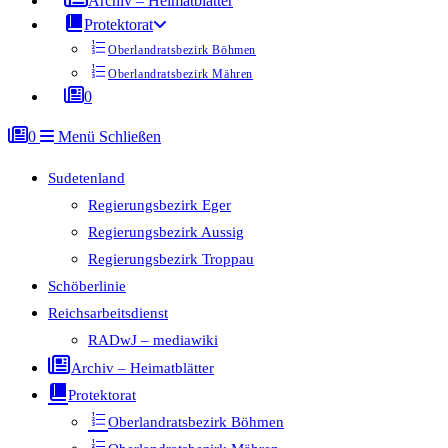
Archiv – Heimatblätter
Protektorat
Oberlandratsbezirk Böhmen
Oberlandratsbezirk Mähren
0
0
Menü
Schließen
Sudetenland
Regierungsbezirk Eger
Regierungsbezirk Aussig
Regierungsbezirk Troppau
Schöberlinie
Reichsarbeitsdienst
RADwJ – mediawiki
Archiv – Heimatblätter
Protektorat
Oberlandratsbezirk Böhmen