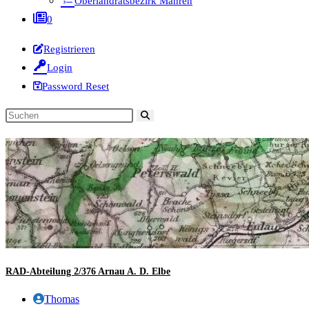
Oberlandratsbezirk Mähren
0
Registrieren
Login
Password Reset
Diese
Website
durchsuchen
RAD-Abteilung 2/376 Arnau A. D. Elbe
Beitrags-
Thomas