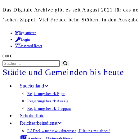
Das Digitale Archive gibt es seit August 2021 für das 
`schen Zippel. Viel Freude beim Stöbern in den Ausgab
Zum
Registrieren
Login
Inhalt
Password Reset
springen
0,00
€
Diese
Suche
Städte und Gemeinden bis heute
Website
starten
durchsuchen
Sudetenland
Regierungsbezirk Eger
Regierungsbezirk Aussig
Regierungsbezirk Troppau
Schöberlinie
Reichsarbeitsdienst
RADwJ – mediawiki
Interesse, Hilf uns mit dabei!