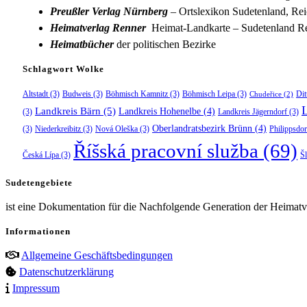
Preußler Verlag Nürnberg
– Ortslexikon Sudetenland, Rei
Heimatverlag Renner
Heimat-Landkarte – Sudetenland Re
Heimatbücher
der politischen Bezirke
Schlagwort Wolke
Altstadt
(3)
Budweis
(3)
Böhmisch Kamnitz
(3)
Böhmisch Leipa
(3)
Dit
Chudeřice
(2)
Landkreis Bärn
(5)
Landkreis Hohenelbe
(4)
(3)
Landkreis Jägerndorf
(3)
Oberlandratsbezirk Brünn
(4)
(3)
Niederkreibitz
(3)
Nová Oleška
(3)
Philippsdor
Říšská pracovní služba
(69)
Česká Lípa
(3)
Š
Sudetengebiete
ist eine Dokumentation für die Nachfolgende Generation der Heimatve
Informationen
Allgemeine Geschäftsbedingungen
Datenschutzerklärung
Impressum