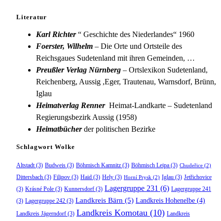
Literatur
Karl Richter
“ Geschichte des Niederlandes“ 1960
Foerster, Wilhelm
– Die Orte und Ortsteile des
Reichsgaues Sudetenland mit ihren Gemeinden, …
Preußler Verlag Nürnberg
– Ortslexikon Sudetenland,
Reichenberg, Aussig ,Eger, Trautenau, Warnsdorf, Brünn,
Iglau
Heimatverlag Renner
Heimat-Landkarte – Sudetenland
Regierungsbezirk Aussig (1958)
Heimatbücher
der politischen Bezirke
Schlagwort Wolke
Altstadt
(3)
Budweis
(3)
Böhmisch Kamnitz
(3)
Böhmisch Leipa
(3)
Chudeřice
(2)
Dittersbach
(3)
Filipov
(3)
Haid
(3)
Hely
(3)
Iglau
(3)
Jetřichovice
Horní Prysk
(2)
Lagergruppe 231
(6)
(3)
Krásné Pole
(3)
Kunnersdorf
(3)
Lagergruppe 241
Landkreis Bärn
(5)
Landkreis Hohenelbe
(4)
(3)
Lagergruppe 242
(3)
Landkreis Komotau
(10)
Landkreis Jägerndorf
(3)
Landkreis