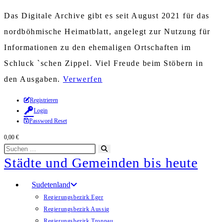
Das Digitale Archive gibt es seit August 2021 für das
nordböhmische Heimatblatt, angelegt zur Nutzung für
Informationen zu den ehemaligen Ortschaften im
Schluck `schen Zippel. Viel Freude beim Stöbern in
den Ausgaben.
Verwerfen
Zum
Registrieren
Login
Inhalt
Password Reset
springen
0,00
€
Diese
Suche
Städte und Gemeinden bis heute
Website
starten
durchsuchen
Sudetenland
Regierungsbezirk Eger
Regierungsbezirk Aussig
Regierungsbezirk Troppau