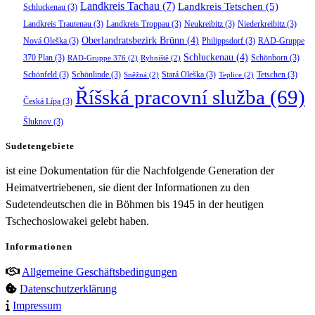
Landkreis Tachau
(7)
Landkreis Tetschen
(5)
Schluckenau
(3)
Landkreis Trautenau
(3)
Landkreis Troppau
(3)
Neukreibitz
(3)
Niederkreibitz
(3)
Oberlandratsbezirk Brünn
(4)
Nová Oleška
(3)
Philippsdorf
(3)
RAD-Gruppe
Schluckenau
(4)
370 Plan
(3)
Schönborn
(3)
RAD-Gruppe 376
(2)
Rybniště
(2)
Schönfeld
(3)
Schönlinde
(3)
Stará Oleška
(3)
Tetschen
(3)
Sněžná
(2)
Teplice
(2)
Říšská pracovní služba
(69)
Česká Lípa
(3)
Šluknov
(3)
Sudetengebiete
ist eine Dokumentation für die Nachfolgende Generation der
Heimatvertriebenen, sie dient der Informationen zu den
Sudetendeutschen die in Böhmen bis 1945 in der heutigen
Tschechoslowakei gelebt haben.
Informationen
Allgemeine Geschäftsbedingungen
Datenschutzerklärung
Impressum