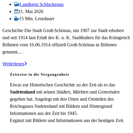
veröffentlicht:
Beitrags-
Landkreis Schluckenau
Kategorie:
Beitrag
11. Mai 2026
zuletzt
Lesedauer:
15 Min. Lesedauer
geändert
Geschichte Die Stadt Groß-Schönau, um 1907 zur Stadt erhoben
am:
und seit 1914 laut Erlaß des K. u. K. Stadthalters für das Königreich
Böhmen vom 16.06.1914 offiziell Groß-Schönau in Böhmen
genannt,…
Groß-
Weiterlesen
Schönau
Zeitreise in die Vergangenheit
Etwas zur Historischen Geschichte zu der Zeit als es das
Sudetenland
mit seinen
Städten, Märkten
und
Gemeinden
gegeben hat. Angelegt mit den Orten und Ortsteilen des
Reichsgaues Sudetenland mit Bildern und Hintergrund
Informationen aus der Zeit bis 1945.
Ergänzt mit Bildern und Informationen aus der heutigen Zeit.