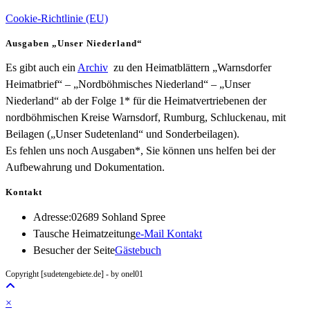
Cookie-Richtlinie (EU)
Ausgaben „Unser Niederland“
Es gibt auch ein
Archiv
zu den Heimatblättern „Warnsdorfer
Heimatbrief“ – „Nordböhmisches Niederland“ – „Unser
Niederland“ ab der Folge 1* für die Heimatvertriebenen der
nordböhmischen Kreise Warnsdorf, Rumburg, Schluckenau, mit
Beilagen („Unser Sudetenland“ und Sonderbeilagen).
Es fehlen uns noch Ausgaben*, Sie können uns helfen bei der
Aufbewahrung und Dokumentation.
Kontakt
Adresse:
02689 Sohland Spree
Opens
Tausche Heimatzeitung
e-Mail Kontakt
in
Besucher der Seite
Gästebuch
your
Copyright [sudetengebiete.de] - by onel01
application
×