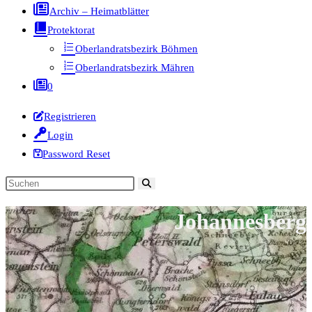
Archiv – Heimatblätter
Protektorat
Oberlandratsbezirk Böhmen
Oberlandratsbezirk Mähren
0
Registrieren
Login
Password Reset
Diese
Website
Johannesberg
durchsuchen