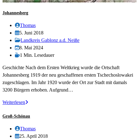
Johannesberg
Beitrags-
Thomas
Autor:
Beitrag
5. Juni 2018
veröffentlicht:
Beitrags-
Landkreis Gablonz a.d. Neiße
Kategorie:
Beitrag
8. Mai 2024
zuletzt
Lesedauer:
1 Min. Lesedauer
geändert
Geschichte Nach dem Ersten Weltkrieg wurde die Ortschaft
am:
Johannesberg 1919 der neu geschaffenen ersten Tschechoslowakei
zugeschlagen. Im Jahr 1920 wurde der Ort zur Stadt mit damals
3200 Bürgern erhoben. Aufgrund…
Johannesberg
Weiterlesen
Groß-Schönau
Beitrags-
Thomas
Autor:
Beitrag
25. April 2018