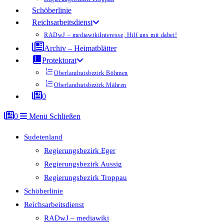
Schöberlinie
Reichsarbeitsdienst
RADwJ – mediawiki
Interesse, Hilf uns mit dabei!
Archiv – Heimatblätter
Protektorat
Oberlandratsbezirk Böhmen
Oberlandratsbezirk Mähren
0
0
Menü
Schließen
Sudetenland
Regierungsbezirk Eger
Regierungsbezirk Aussig
Regierungsbezirk Troppau
Schöberlinie
Reichsarbeitsdienst
RADwJ – mediawiki