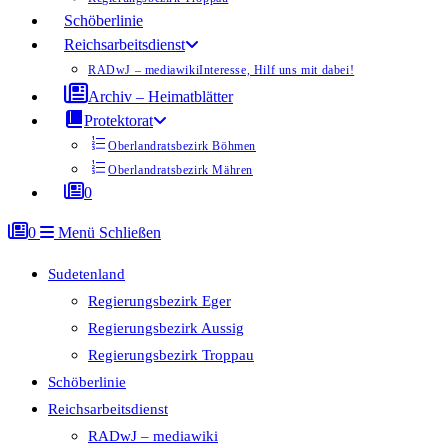
Schöberlinie
Reichsarbeitsdienst
RADwJ – mediawiki
Interesse, Hilf uns mit dabei!
Archiv – Heimatblätter
Protektorat
Oberlandratsbezirk Böhmen
Oberlandratsbezirk Mähren
0
0
Menü
Schließen
Sudetenland
Regierungsbezirk Eger
Regierungsbezirk Aussig
Regierungsbezirk Troppau
Schöberlinie
Reichsarbeitsdienst
RADwJ – mediawiki