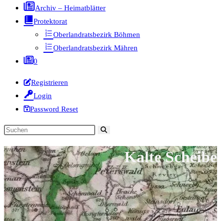
Archiv – Heimatblätter
Protektorat
Oberlandratsbezirk Böhmen
Oberlandratsbezirk Mähren
0
Registrieren
Login
Password Reset
Diese
Website
Kalte Scheibe
durchsuchen