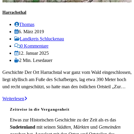
Harrachsthal
Beitrags-
Thomas
Autor:
Beitrag
6. März 2019
veröffentlicht:
Beitrags-
Landkreis Schluckenau
Kategorie:
Beitrags-
0 Kommentare
Kommentare:
Beitrag
12. Januar 2025
zuletzt
Lesedauer:
2 Min. Lesedauer
geändert
Geschichte Der Ort Harrachstal war ganz vom Wald eingeschlossen,
am:
liegt idyllisch am Fuße des Schafberges, lag etwa 390 Meter hoch
und recht ungeschützt, so hatte man den östlichen Ortsteil „Zur…
Harrachsthal
Weiterlesen
Zeitreise in die Vergangenheit
Etwas zur Historischen Geschichte zu der Zeit als es das
Sudetenland
mit seinen
Städten, Märkten
und
Gemeinden