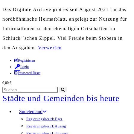
Das Digitale Archive gibt es seit August 2021 für das
nordböhmische Heimatblatt, angelegt zur Nutzung für
Informationen zu den ehemaligen Ortschaften im
Schluck `schen Zippel. Viel Freude beim Stöbern in
den Ausgaben.
Verwerfen
Zum
Registrieren
Login
Inhalt
Password Reset
springen
0,00
€
Diese
Suche
Städte und Gemeinden bis heute
Website
starten
durchsuchen
Sudetenland
Regierungsbezirk Eger
Regierungsbezirk Aussig
Regierungsbezirk Troppau