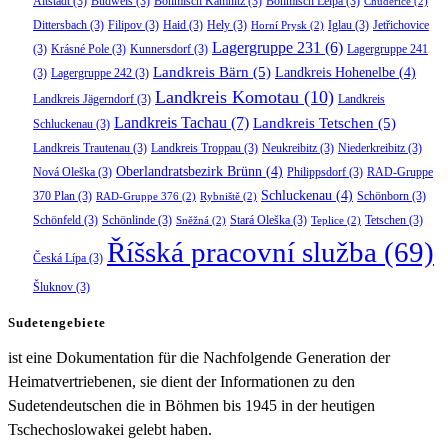
Altstadt
(3)
Budweis
(3)
Böhmisch Kamnitz
(3)
Böhmisch Leipa
(3)
Chudeřice
(2)
Dittersbach
(3)
Filipov
(3)
Haid
(3)
Hely
(3)
Iglau
(3)
Jetřichovice
Horní Prysk
(2)
Lagergruppe 231
(6)
(3)
Krásné Pole
(3)
Kunnersdorf
(3)
Lagergruppe 241
Landkreis Bärn
(5)
Landkreis Hohenelbe
(4)
(3)
Lagergruppe 242
(3)
Landkreis Komotau
(10)
Landkreis Jägerndorf
(3)
Landkreis
Landkreis Tachau
(7)
Landkreis Tetschen
(5)
Schluckenau
(3)
Landkreis Trautenau
(3)
Landkreis Troppau
(3)
Neukreibitz
(3)
Niederkreibitz
(3)
Oberlandratsbezirk Brünn
(4)
Nová Oleška
(3)
Philippsdorf
(3)
RAD-Gruppe
Schluckenau
(4)
370 Plan
(3)
Schönborn
(3)
RAD-Gruppe 376
(2)
Rybniště
(2)
Schönfeld
(3)
Schönlinde
(3)
Stará Oleška
(3)
Tetschen
(3)
Sněžná
(2)
Teplice
(2)
Říšská pracovní služba
(69)
Česká Lípa
(3)
Šluknov
(3)
Sudetengebiete
ist eine Dokumentation für die Nachfolgende Generation der
Heimatvertriebenen, sie dient der Informationen zu den
Sudetendeutschen die in Böhmen bis 1945 in der heutigen
Tschechoslowakei gelebt haben.