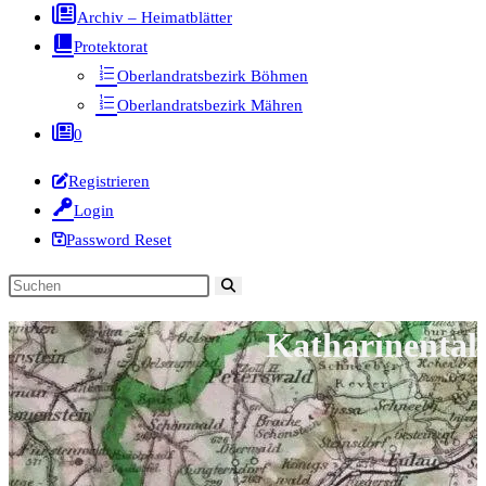
Archiv – Heimatblätter
Protektorat
Oberlandratsbezirk Böhmen
Oberlandratsbezirk Mähren
0
Registrieren
Login
Password Reset
Diese
Website
Katharinental
durchsuchen