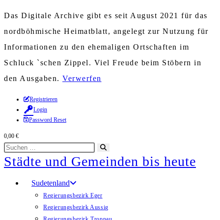
Das Digitale Archive gibt es seit August 2021 für das
nordböhmische Heimatblatt, angelegt zur Nutzung für
Informationen zu den ehemaligen Ortschaften im
Schluck `schen Zippel. Viel Freude beim Stöbern in
den Ausgaben.
Verwerfen
Zum
Registrieren
Login
Inhalt
Password Reset
springen
0,00
€
Diese
Suche
Städte und Gemeinden bis heute
Website
starten
durchsuchen
Sudetenland
Regierungsbezirk Eger
Regierungsbezirk Aussig
Regierungsbezirk Troppau