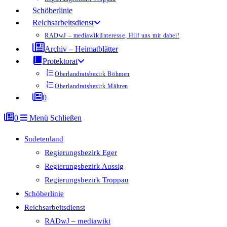
Schöberlinie
Reichsarbeitsdienst
RADwJ – mediawiki
Interesse, Hilf uns mit dabei!
Archiv – Heimatblätter
Protektorat
Oberlandratsbezirk Böhmen
Oberlandratsbezirk Mähren
0
0
Menü
Schließen
Sudetenland
Regierungsbezirk Eger
Regierungsbezirk Aussig
Regierungsbezirk Troppau
Schöberlinie
Reichsarbeitsdienst
RADwJ – mediawiki