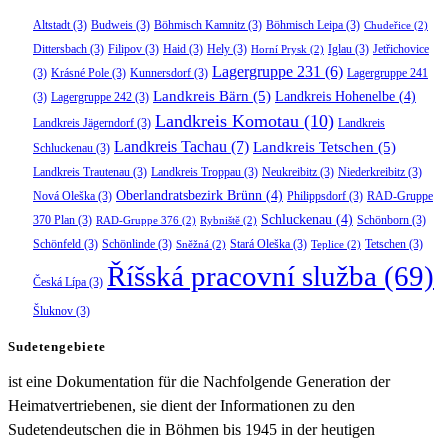
Altstadt
(3)
Budweis
(3)
Böhmisch Kamnitz
(3)
Böhmisch Leipa
(3)
Chudeřice
(2)
Dittersbach
(3)
Filipov
(3)
Haid
(3)
Hely
(3)
Iglau
(3)
Jetřichovice
Horní Prysk
(2)
Lagergruppe 231
(6)
(3)
Krásné Pole
(3)
Kunnersdorf
(3)
Lagergruppe 241
Landkreis Bärn
(5)
Landkreis Hohenelbe
(4)
(3)
Lagergruppe 242
(3)
Landkreis Komotau
(10)
Landkreis Jägerndorf
(3)
Landkreis
Landkreis Tachau
(7)
Landkreis Tetschen
(5)
Schluckenau
(3)
Landkreis Trautenau
(3)
Landkreis Troppau
(3)
Neukreibitz
(3)
Niederkreibitz
(3)
Oberlandratsbezirk Brünn
(4)
Nová Oleška
(3)
Philippsdorf
(3)
RAD-Gruppe
Schluckenau
(4)
370 Plan
(3)
Schönborn
(3)
RAD-Gruppe 376
(2)
Rybniště
(2)
Schönfeld
(3)
Schönlinde
(3)
Stará Oleška
(3)
Tetschen
(3)
Sněžná
(2)
Teplice
(2)
Říšská pracovní služba
(69)
Česká Lípa
(3)
Šluknov
(3)
Sudetengebiete
ist eine Dokumentation für die Nachfolgende Generation der
Heimatvertriebenen, sie dient der Informationen zu den
Sudetendeutschen die in Böhmen bis 1945 in der heutigen