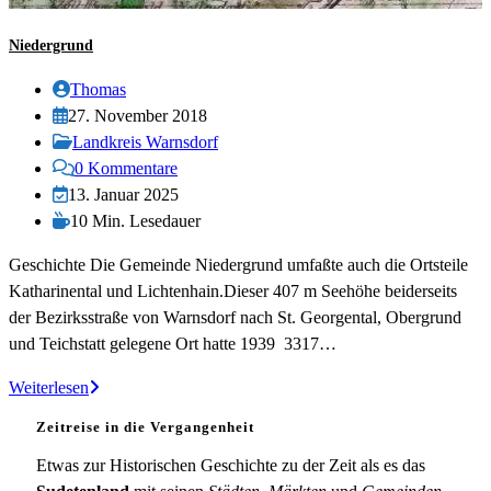
Niedergrund
Beitrags-
Thomas
Autor:
Beitrag
27. November 2018
veröffentlicht:
Beitrags-
Landkreis Warnsdorf
Kategorie:
Beitrags-
0 Kommentare
Kommentare:
Beitrag
13. Januar 2025
zuletzt
Lesedauer:
10 Min. Lesedauer
geändert
Geschichte Die Gemeinde Niedergrund umfaßte auch die Ortsteile
am:
Katharinental und Lichtenhain.Dieser 407 m Seehöhe beiderseits
der Bezirksstraße von Warnsdorf nach St. Georgental, Obergrund
und Teichstatt gelegene Ort hatte 1939 3317…
Niedergrund
Weiterlesen
Zeitreise in die Vergangenheit
Etwas zur Historischen Geschichte zu der Zeit als es das