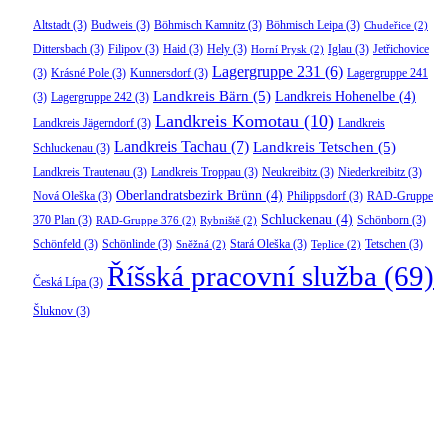
Altstadt
(3)
Budweis
(3)
Böhmisch Kamnitz
(3)
Böhmisch Leipa
(3)
Chudeřice
(2)
Dittersbach
(3)
Filipov
(3)
Haid
(3)
Hely
(3)
Iglau
(3)
Jetřichovice
Horní Prysk
(2)
Lagergruppe 231
(6)
(3)
Krásné Pole
(3)
Kunnersdorf
(3)
Lagergruppe 241
Landkreis Bärn
(5)
Landkreis Hohenelbe
(4)
(3)
Lagergruppe 242
(3)
Landkreis Komotau
(10)
Landkreis Jägerndorf
(3)
Landkreis
Landkreis Tachau
(7)
Landkreis Tetschen
(5)
Schluckenau
(3)
Landkreis Trautenau
(3)
Landkreis Troppau
(3)
Neukreibitz
(3)
Niederkreibitz
(3)
Oberlandratsbezirk Brünn
(4)
Nová Oleška
(3)
Philippsdorf
(3)
RAD-Gruppe
Schluckenau
(4)
370 Plan
(3)
Schönborn
(3)
RAD-Gruppe 376
(2)
Rybniště
(2)
Schönfeld
(3)
Schönlinde
(3)
Stará Oleška
(3)
Tetschen
(3)
Sněžná
(2)
Teplice
(2)
Říšská pracovní služba
(69)
Česká Lípa
(3)
Šluknov
(3)