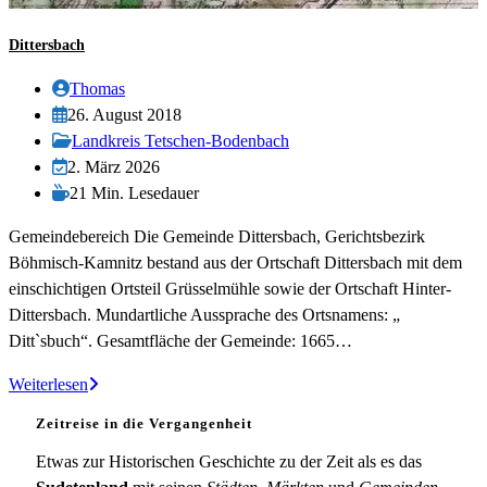
Dittersbach
Beitrags-
Thomas
Autor:
Beitrag
26. August 2018
veröffentlicht:
Beitrags-
Landkreis Tetschen-Bodenbach
Kategorie:
Beitrag
2. März 2026
zuletzt
Lesedauer:
21 Min. Lesedauer
geändert
Gemeindebereich Die Gemeinde Dittersbach, Gerichtsbezirk
am:
Böhmisch-Kamnitz bestand aus der Ortschaft Dittersbach mit dem
einschichtigen Ortsteil Grüsselmühle sowie der Ortschaft Hinter-
Dittersbach. Mundartliche Aussprache des Ortsnamens: „
Dittˋsbuch“. Gesamtfläche der Gemeinde: 1665…
Dittersbach
Weiterlesen
Zeitreise in die Vergangenheit
Etwas zur Historischen Geschichte zu der Zeit als es das