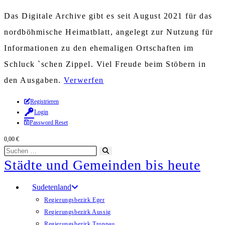
Das Digitale Archive gibt es seit August 2021 für das
nordböhmische Heimatblatt, angelegt zur Nutzung für
Informationen zu den ehemaligen Ortschaften im
Schluck `schen Zippel. Viel Freude beim Stöbern in
den Ausgaben.
Verwerfen
Zum
Registrieren
Login
Inhalt
Password Reset
springen
0,00
€
Diese
Suche
Städte und Gemeinden bis heute
Website
starten
durchsuchen
Sudetenland
Regierungsbezirk Eger
Regierungsbezirk Aussig
Regierungsbezirk Troppau