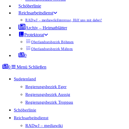
Schöberlinie
Reichsarbeitsdienst
RADwJ – mediawiki
Interesse, Hilf uns mit dabei!
Archiv – Heimatblätter
Protektorat
Oberlandratsbezirk Böhmen
Oberlandratsbezirk Mähren
0
0
Menü
Schließen
Sudetenland
Regierungsbezirk Eger
Regierungsbezirk Aussig
Regierungsbezirk Troppau
Schöberlinie
Reichsarbeitsdienst
RADwJ – mediawiki