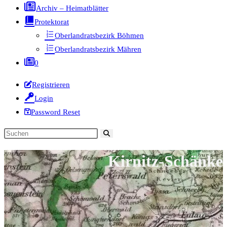
Archiv – Heimatblätter
Protektorat
Oberlandratsbezirk Böhmen
Oberlandratsbezirk Mähren
0
Registrieren
Login
Password Reset
Diese
Website
Kirnitz-Schänke
durchsuchen