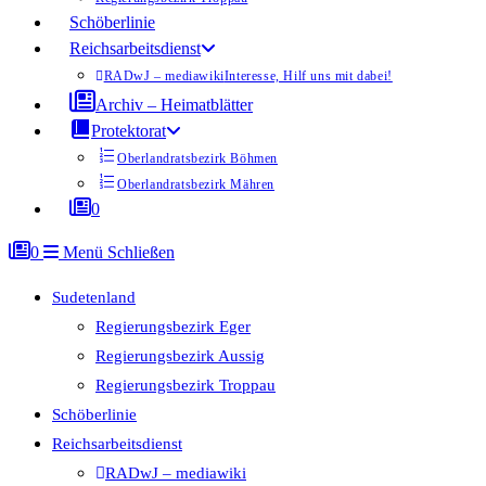
Schöberlinie
Reichsarbeitsdienst
RADwJ – mediawiki
Interesse, Hilf uns mit dabei!
Archiv – Heimatblätter
Protektorat
Oberlandratsbezirk Böhmen
Oberlandratsbezirk Mähren
0
0
Menü
Schließen
Sudetenland
Regierungsbezirk Eger
Regierungsbezirk Aussig
Regierungsbezirk Troppau
Schöberlinie
Reichsarbeitsdienst
RADwJ – mediawiki