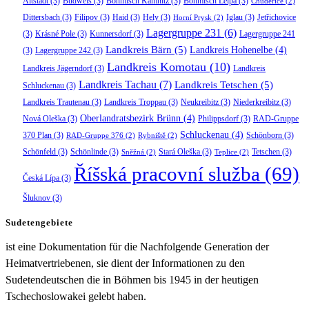
Altstadt
(3)
Budweis
(3)
Böhmisch Kamnitz
(3)
Böhmisch Leipa
(3)
Chudeřice
(2)
Dittersbach
(3)
Filipov
(3)
Haid
(3)
Hely
(3)
Iglau
(3)
Jetřichovice
Horní Prysk
(2)
Lagergruppe 231
(6)
(3)
Krásné Pole
(3)
Kunnersdorf
(3)
Lagergruppe 241
Landkreis Bärn
(5)
Landkreis Hohenelbe
(4)
(3)
Lagergruppe 242
(3)
Landkreis Komotau
(10)
Landkreis Jägerndorf
(3)
Landkreis
Landkreis Tachau
(7)
Landkreis Tetschen
(5)
Schluckenau
(3)
Landkreis Trautenau
(3)
Landkreis Troppau
(3)
Neukreibitz
(3)
Niederkreibitz
(3)
Oberlandratsbezirk Brünn
(4)
Nová Oleška
(3)
Philippsdorf
(3)
RAD-Gruppe
Schluckenau
(4)
370 Plan
(3)
Schönborn
(3)
RAD-Gruppe 376
(2)
Rybniště
(2)
Schönfeld
(3)
Schönlinde
(3)
Stará Oleška
(3)
Tetschen
(3)
Sněžná
(2)
Teplice
(2)
Říšská pracovní služba
(69)
Česká Lípa
(3)
Šluknov
(3)
Sudetengebiete
ist eine Dokumentation für die Nachfolgende Generation der
Heimatvertriebenen, sie dient der Informationen zu den
Sudetendeutschen die in Böhmen bis 1945 in der heutigen
Tschechoslowakei gelebt haben.