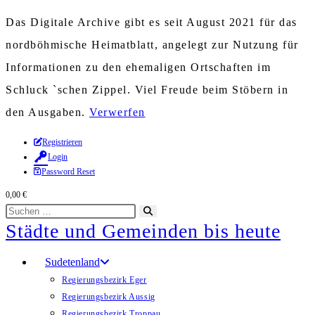
Das Digitale Archive gibt es seit August 2021 für das
nordböhmische Heimatblatt, angelegt zur Nutzung für
Informationen zu den ehemaligen Ortschaften im
Schluck `schen Zippel. Viel Freude beim Stöbern in
den Ausgaben.
Verwerfen
Zum
Registrieren
Login
Inhalt
Password Reset
springen
0,00
€
Diese
Suche
Städte und Gemeinden bis heute
Website
starten
durchsuchen
Sudetenland
Regierungsbezirk Eger
Regierungsbezirk Aussig
Regierungsbezirk Troppau