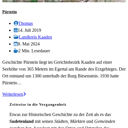
Pürstein
Beitrags-
Thomas
Autor:
Beitrag
14. Juli 2019
veröffentlicht:
Beitrags-
Landkreis Kaaden
Kategorie:
Beitrag
8. Mai 2024
zuletzt
Lesedauer:
2 Min. Lesedauer
geändert
Geschichte Pürstein liegt im Gerichtsbezirk Kaaden auf einer
am:
Seehöhe von 365 Metern im Egertal am Rande des Erzgebirges. Der
Ort entstand um 1300 unterhalb der Burg Birsenstein. 1930 hatte
Pürstein…
Pürstein
Weiterlesen
Zeitreise in die Vergangenheit
Etwas zur Historischen Geschichte zu der Zeit als es das
Sudetenland
mit seinen
Städten, Märkten
und
Gemeinden