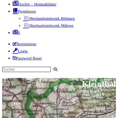
Archiv – Heimatblätter
Protektorat
Oberlandratsbezirk Böhmen
Oberlandratsbezirk Mähren
0
Registrieren
Login
Password Reset
Diese
Website
Kleinthal
durchsuchen