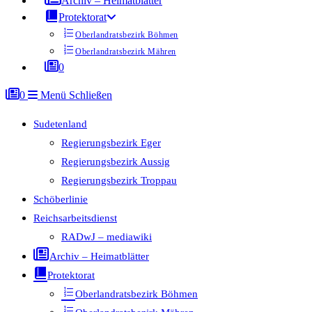
Archiv – Heimatblätter
Protektorat
Oberlandratsbezirk Böhmen
Oberlandratsbezirk Mähren
0
0
Menü
Schließen
Sudetenland
Regierungsbezirk Eger
Regierungsbezirk Aussig
Regierungsbezirk Troppau
Schöberlinie
Reichsarbeitsdienst
RADwJ – mediawiki
Archiv – Heimatblätter
Protektorat
Oberlandratsbezirk Böhmen