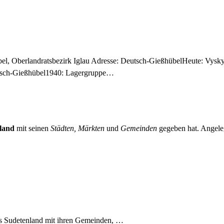
bel, Oberlandratsbezirk Iglau Adresse: Deutsch-GießhübelHeute: Vysky
utsch-Gießhübel1940: Lagergruppe…
land
mit seinen
Städten, Märkten
und
Gemeinden
gegeben hat. Angeleg
es Sudetenland mit ihren Gemeinden, …