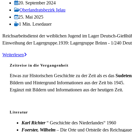
Autor:
Beitrag
20. September 2024
veröffentlicht:
Beitrags-
Oberlandratsbezirk Iglau
Kategorie:
Beitrag
25. Mai 2025
zuletzt
Lesedauer:
1 Min. Lesedauer
geändert
Reichsarbeitsdienst der weiblichen Jugend im Lager Deutsch-Gießhü
am:
Einweihung der Lagergruppe.1939: Lagergruppe Brünn - 1/240 De
RADwJ-
Weiterlesen
Lager
Zeitreise in die Vergangenheit
Deutsch-
Gießhübel
Etwas zur Historischen Geschichte zu der Zeit als es das
Sudeten
Bildern und Hintergrund Informationen aus der Zeit bis 1945.
Ergänzt mit Bildern und Informationen aus der heutigen Zeit.
Literatur
Karl Richter
“ Geschichte des Niederlandes“ 1960
Foerster, Wilhelm
– Die Orte und Ortsteile des Reichsgau