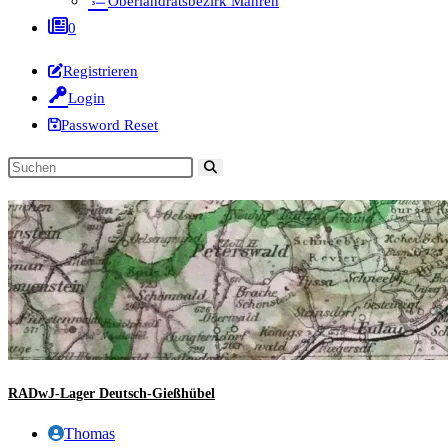
Oberlandratsbezirk Mähren
0
Registrieren
Login
Password Reset
Diese
Website
durchsuchen
RADwJ-Lager Deutsch-Gießhübel
Beitrags-
Thomas