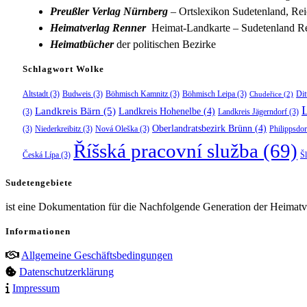
Preußler Verlag Nürnberg
– Ortslexikon Sudetenland, Rei
Heimatverlag Renner
Heimat-Landkarte – Sudetenland Re
Heimatbücher
der politischen Bezirke
Schlagwort Wolke
Altstadt
(3)
Budweis
(3)
Böhmisch Kamnitz
(3)
Böhmisch Leipa
(3)
Dit
Chudeřice
(2)
Landkreis Bärn
(5)
Landkreis Hohenelbe
(4)
(3)
Landkreis Jägerndorf
(3)
Oberlandratsbezirk Brünn
(4)
(3)
Niederkreibitz
(3)
Nová Oleška
(3)
Philippsdor
Říšská pracovní služba
(69)
Česká Lípa
(3)
Š
Sudetengebiete
ist eine Dokumentation für die Nachfolgende Generation der Heimatve
Informationen
Allgemeine Geschäftsbedingungen
Datenschutzerklärung
Impressum