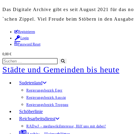
Das Digitale Archive gibt es seit August 2021 für das 
`schen Zippel. Viel Freude beim Stöbern in den Ausgab
Zum
Registrieren
Login
Inhalt
Password Reset
springen
0,00
€
Diese
Suche
Städte und Gemeinden bis heute
Website
starten
durchsuchen
Sudetenland
Regierungsbezirk Eger
Regierungsbezirk Aussig
Regierungsbezirk Troppau
Schöberlinie
Reichsarbeitsdienst
RADwJ – mediawiki
Interesse, Hilf uns mit dabei!