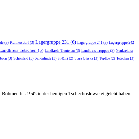
Lagergruppe 231
(6)
ole
(3)
Kunnersdorf
(3)
Lagergruppe 241
(3)
Lagergruppe 242
Landkreis Tetschen
(5)
Landkreis Trautenau
(3)
Landkreis Troppau
(3)
Neukreibitz
born
(3)
Schönfeld
(3)
Schönlinde
(3)
Stará Oleška
(3)
Tetschen
(3)
Sněžná
(2)
Teplice
(2)
in Böhmen bis 1945 in der heutigen Tschechoslowakei gelebt haben.