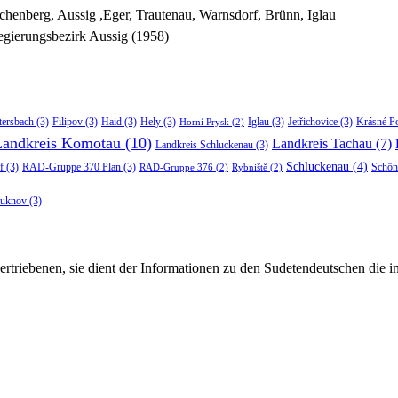
chenberg, Aussig ,Eger, Trautenau, Warnsdorf, Brünn, Iglau
gierungsbezirk Aussig (1958)
tersbach
(3)
Filipov
(3)
Haid
(3)
Hely
(3)
Iglau
(3)
Jetřichovice
(3)
Krásné P
Horní Prysk
(2)
Landkreis Komotau
(10)
Landkreis Tachau
(7)
Landkreis Schluckenau
(3)
Schluckenau
(4)
f
(3)
RAD-Gruppe 370 Plan
(3)
Schön
RAD-Gruppe 376
(2)
Rybniště
(2)
luknov
(3)
rtriebenen, sie dient der Informationen zu den Sudetendeutschen die 