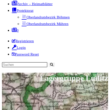
Archiv – Heimatblätter
Protektorat
Oberlandratsbezirk Böhmen
Oberlandratsbezirk Mähren
0
Registrieren
Login
Password Reset
Diese
Website
Lagergruppe Luditz
durchsuchen