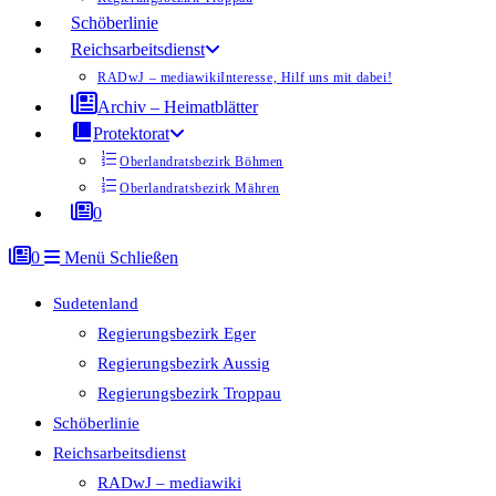
Schöberlinie
Reichsarbeitsdienst
RADwJ – mediawiki
Interesse, Hilf uns mit dabei!
Archiv – Heimatblätter
Protektorat
Oberlandratsbezirk Böhmen
Oberlandratsbezirk Mähren
0
0
Menü
Schließen
Sudetenland
Regierungsbezirk Eger
Regierungsbezirk Aussig
Regierungsbezirk Troppau
Schöberlinie
Reichsarbeitsdienst
RADwJ – mediawiki