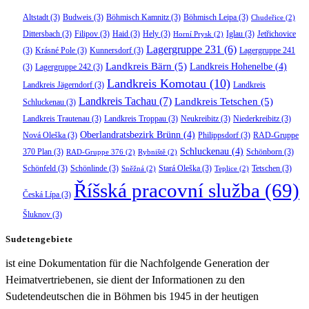
Altstadt
(3)
Budweis
(3)
Böhmisch Kamnitz
(3)
Böhmisch Leipa
(3)
Chudeřice
(2)
Dittersbach
(3)
Filipov
(3)
Haid
(3)
Hely
(3)
Iglau
(3)
Jetřichovice
Horní Prysk
(2)
Lagergruppe 231
(6)
(3)
Krásné Pole
(3)
Kunnersdorf
(3)
Lagergruppe 241
Landkreis Bärn
(5)
Landkreis Hohenelbe
(4)
(3)
Lagergruppe 242
(3)
Landkreis Komotau
(10)
Landkreis Jägerndorf
(3)
Landkreis
Landkreis Tachau
(7)
Landkreis Tetschen
(5)
Schluckenau
(3)
Landkreis Trautenau
(3)
Landkreis Troppau
(3)
Neukreibitz
(3)
Niederkreibitz
(3)
Oberlandratsbezirk Brünn
(4)
Nová Oleška
(3)
Philippsdorf
(3)
RAD-Gruppe
Schluckenau
(4)
370 Plan
(3)
Schönborn
(3)
RAD-Gruppe 376
(2)
Rybniště
(2)
Schönfeld
(3)
Schönlinde
(3)
Stará Oleška
(3)
Tetschen
(3)
Sněžná
(2)
Teplice
(2)
Říšská pracovní služba
(69)
Česká Lípa
(3)
Šluknov
(3)
Sudetengebiete
ist eine Dokumentation für die Nachfolgende Generation der
Heimatvertriebenen, sie dient der Informationen zu den
Sudetendeutschen die in Böhmen bis 1945 in der heutigen