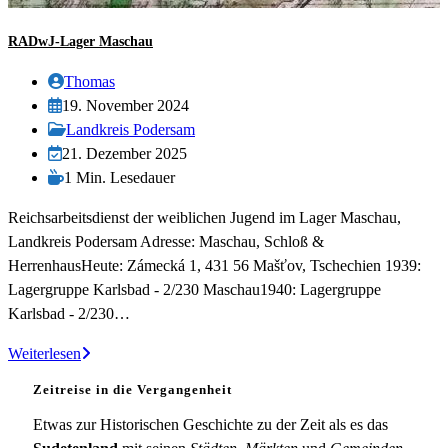
RADwJ-Lager Maschau
Beitrags-
Thomas
Autor:
Beitrag
19. November 2024
veröffentlicht:
Beitrags-
Landkreis Podersam
Kategorie:
Beitrag
21. Dezember 2025
zuletzt
Lesedauer:
1 Min. Lesedauer
geändert
Reichsarbeitsdienst der weiblichen Jugend im Lager Maschau,
am:
Landkreis Podersam Adresse: Maschau, Schloß &
HerrenhausHeute: Zámecká 1, 431 56 Mašťov, Tschechien 1939:
Lagergruppe Karlsbad - 2/230 Maschau1940: Lagergruppe
Karlsbad - 2/230…
RADwJ-
Weiterlesen
Lager
Zeitreise in die Vergangenheit
Maschau
Etwas zur Historischen Geschichte zu der Zeit als es das