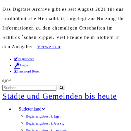
Das Digitale Archive gibt es seit August 2021 für das
nordböhmische Heimatblatt, angelegt zur Nutzung für
Informationen zu den ehemaligen Ortschaften im
Schluck `schen Zippel. Viel Freude beim Stöbern in
den Ausgaben.
Verwerfen
Zum
Registrieren
Login
Inhalt
Password Reset
springen
0,00
€
Diese
Suche
Städte und Gemeinden bis heute
Website
starten
durchsuchen
Sudetenland
Regierungsbezirk Eger
Regierungsbezirk Aussig
Regierungsbezirk Troppau