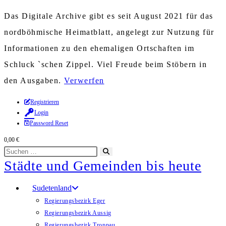
Das Digitale Archive gibt es seit August 2021 für das
nordböhmische Heimatblatt, angelegt zur Nutzung für
Informationen zu den ehemaligen Ortschaften im
Schluck `schen Zippel. Viel Freude beim Stöbern in
den Ausgaben.
Verwerfen
Zum
Registrieren
Login
Inhalt
Password Reset
springen
0,00
€
Diese
Suche
Städte und Gemeinden bis heute
Website
starten
durchsuchen
Sudetenland
Regierungsbezirk Eger
Regierungsbezirk Aussig
Regierungsbezirk Troppau