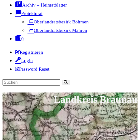
Archiv – Heimatblätter
Protektorat
Oberlandratsbezirk Böhmen
Oberlandratsbezirk Mähren
0
Registrieren
Login
Password Reset
Diese
Website
Landkreis Braunau
durchsuchen