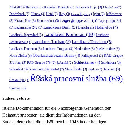
Altstadt
(3)
Budweis
(3)
Böhmisch Kamnitz
(3)
Böhmisch Leipa
(3)
Chudeřice
(2)
Dittersbach
(3)
Filipov
(3)
Haid
(3)
Hely
(3)
Iglau
(3)
Jetřichovice
Horní Prysk
(2)
Lagergruppe 231
(6)
(3)
Krásné Pole
(3)
Kunnersdorf
(3)
Lagergruppe 241
Landkreis Bärn
(5)
Landkreis Hohenelbe
(4)
(3)
Lagergruppe 242
(3)
Landkreis Komotau
(10)
Landkreis Jägerndorf
(3)
Landkreis
Landkreis Tachau
(7)
Landkreis Tetschen
(5)
Schluckenau
(3)
Landkreis Trautenau
(3)
Landkreis Troppau
(3)
Neukreibitz
(3)
Niederkreibitz
(3)
Oberlandratsbezirk Brünn
(4)
Nová Oleška
(3)
Philippsdorf
(3)
RAD-Gruppe
Schluckenau
(4)
370 Plan
(3)
Schönborn
(3)
RAD-Gruppe 376
(2)
Rybniště
(2)
Schönfeld
(3)
Schönlinde
(3)
Stará Oleška
(3)
Tetschen
(3)
Sněžná
(2)
Teplice
(2)
Říšská pracovní služba
(69)
Česká Lípa
(3)
Šluknov
(3)
Sudetengebiete
ist eine Dokumentation für die Nachfolgende Generation der
Heimatvertriebenen, sie dient der Informationen zu den
Sudetendeutschen die in Böhmen bis 1945 in der heutigen