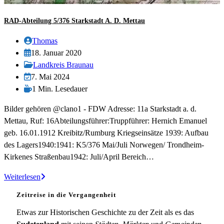
RAD-Abteilung 5/376 Starkstadt A. D. Mettau
Beitrags-
Thomas
Autor:
Beitrag
18. Januar 2020
veröffentlicht:
Beitrags-
Landkreis Braunau
Kategorie:
Beitrag
7. Mai 2024
zuletzt
Lesedauer:
1 Min. Lesedauer
geändert
Bilder gehören @clano1 - FDW Adresse: 11a Starkstadt a. d.
am:
Mettau, Ruf: 16Abteilungsführer:Truppführer: Hernich Emanuel
geb. 16.01.1912 Kreibitz/Rumburg Kriegseinsätze 1939: Aufbau
des Lagers1940:1941: K5/376 Mai/Juli Norwegen/ Trondheim-
Kirkenes Straßenbau1942: Juli/April Bereich…
RAD-
Weiterlesen
Abteilung
Zeitreise in die Vergangenheit
5/376
Starkstadt
Etwas zur Historischen Geschichte zu der Zeit als es das