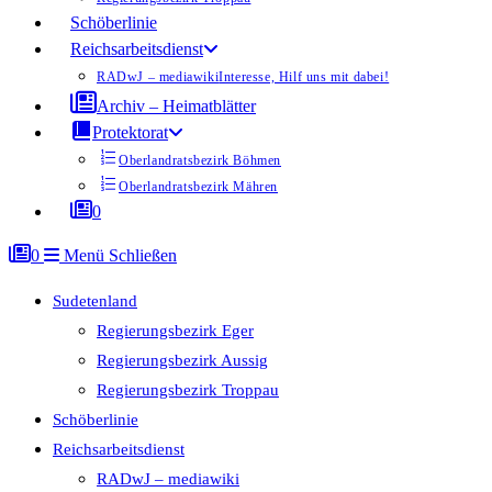
Schöberlinie
Reichsarbeitsdienst
RADwJ – mediawiki
Interesse, Hilf uns mit dabei!
Archiv – Heimatblätter
Protektorat
Oberlandratsbezirk Böhmen
Oberlandratsbezirk Mähren
0
0
Menü
Schließen
Sudetenland
Regierungsbezirk Eger
Regierungsbezirk Aussig
Regierungsbezirk Troppau
Schöberlinie
Reichsarbeitsdienst
RADwJ – mediawiki