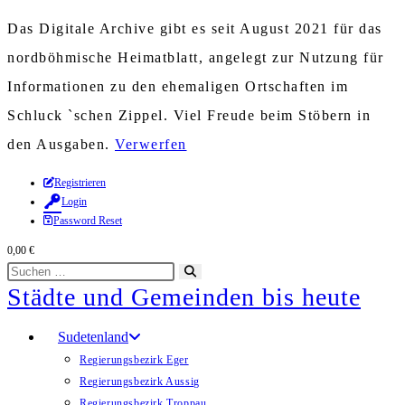
Das Digitale Archive gibt es seit August 2021 für das
nordböhmische Heimatblatt, angelegt zur Nutzung für
Informationen zu den ehemaligen Ortschaften im
Schluck `schen Zippel. Viel Freude beim Stöbern in
den Ausgaben.
Verwerfen
Zum
Registrieren
Login
Inhalt
Password Reset
springen
0,00
€
Diese
Suche
Städte und Gemeinden bis heute
Website
starten
durchsuchen
Sudetenland
Regierungsbezirk Eger
Regierungsbezirk Aussig
Regierungsbezirk Troppau