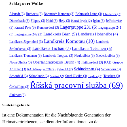
Schlagwort Wolke
Altstadt
(3)
Budweis
(3)
Böhmisch Kamnitz
(3)
Böhmisch Leipa
(3)
Chudeřice
(2)
Dittersbach
(3)
Filipov
(3)
Haid
(3)
Hely
(3)
Iglau
(3)
Jetřichovice
Horní Prysk
(2)
Lagergruppe 231
(6)
(3)
Krásné Pole
(3)
Kunnersdorf
(3)
Lagergruppe 241
Landkreis Bärn
(5)
Landkreis Hohenelbe
(4)
(3)
Lagergruppe 242
(3)
Landkreis Komotau
(10)
Landkreis Jägerndorf
(3)
Landkreis
Landkreis Tachau
(7)
Landkreis Tetschen
(5)
Schluckenau
(3)
Landkreis Trautenau
(3)
Landkreis Troppau
(3)
Neukreibitz
(3)
Niederkreibitz
(3)
Oberlandratsbezirk Brünn
(4)
Nová Oleška
(3)
Philippsdorf
(3)
RAD-Gruppe
Schluckenau
(4)
370 Plan
(3)
Schönborn
(3)
RAD-Gruppe 376
(2)
Rybniště
(2)
Schönfeld
(3)
Schönlinde
(3)
Stará Oleška
(3)
Tetschen
(3)
Sněžná
(2)
Teplice
(2)
Říšská pracovní služba
(69)
Česká Lípa
(3)
Šluknov
(3)
Sudetengebiete
ist eine Dokumentation für die Nachfolgende Generation der
Heimatvertriebenen, sie dient der Informationen zu den