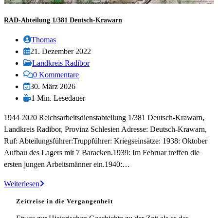
RAD-Abteilung 1/381 Deutsch-Krawarn
Beitrags-
Thomas
Autor:
Beitrag
21. Dezember 2022
veröffentlicht:
Beitrags-
Landkreis Radibor
Kategorie:
Beitrags-
0 Kommentare
Kommentare:
Beitrag
30. März 2026
zuletzt
Lesedauer:
1 Min. Lesedauer
geändert
1944 2020 Reichsarbeitsdienstabteilung 1/381 Deutsch-Krawarn,
am:
Landkreis Radibor, Provinz Schlesien Adresse: Deutsch-Krawarn,
Ruf: Abteilungsführer:Truppführer: Kriegseinsätze: 1938: Oktober
Aufbau des Lagers mit 7 Baracken.1939: Im Februar treffen die
ersten jungen Arbeitsmänner ein.1940:…
RAD-
Weiterlesen
Abteilung
Zeitreise in die Vergangenheit
1/381