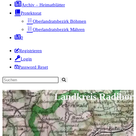
Archiv – Heimatblätter
Protektorat
Oberlandratsbezirk Böhmen
Oberlandratsbezirk Mähren
0
Registrieren
Login
Password Reset
Diese
Website
Landkreis Radibor
durchsuchen