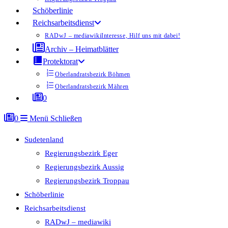
Schöberlinie
Reichsarbeitsdienst
RADwJ – mediawiki
Interesse, Hilf uns mit dabei!
Archiv – Heimatblätter
Protektorat
Oberlandratsbezirk Böhmen
Oberlandratsbezirk Mähren
0
0
Menü
Schließen
Sudetenland
Regierungsbezirk Eger
Regierungsbezirk Aussig
Regierungsbezirk Troppau
Schöberlinie
Reichsarbeitsdienst
RADwJ – mediawiki