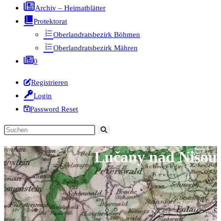
Archiv – Heimatblätter
Protektorat
Oberlandratsbezirk Böhmen
Oberlandratsbezirk Mähren
0
Registrieren
Login
Password Reset
Diese
Website
Lučany nad Nisou
durchsuchen