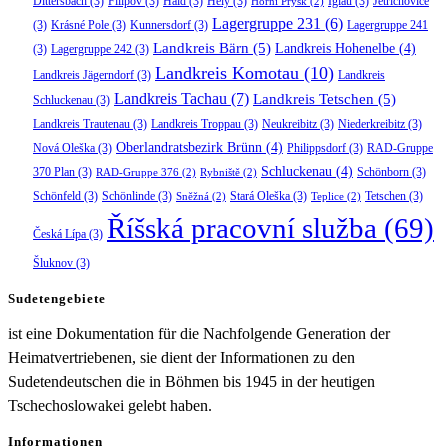
Dittersbach
(3)
Filipov
(3)
Haid
(3)
Hely
(3)
Iglau
(3)
Jetřichovice
Horní Prysk
(2)
Lagergruppe 231
(6)
(3)
Krásné Pole
(3)
Kunnersdorf
(3)
Lagergruppe 241
Landkreis Bärn
(5)
Landkreis Hohenelbe
(4)
(3)
Lagergruppe 242
(3)
Landkreis Komotau
(10)
Landkreis Jägerndorf
(3)
Landkreis
Landkreis Tachau
(7)
Landkreis Tetschen
(5)
Schluckenau
(3)
Landkreis Trautenau
(3)
Landkreis Troppau
(3)
Neukreibitz
(3)
Niederkreibitz
(3)
Oberlandratsbezirk Brünn
(4)
Nová Oleška
(3)
Philippsdorf
(3)
RAD-Gruppe
Schluckenau
(4)
370 Plan
(3)
Schönborn
(3)
RAD-Gruppe 376
(2)
Rybniště
(2)
Schönfeld
(3)
Schönlinde
(3)
Stará Oleška
(3)
Tetschen
(3)
Sněžná
(2)
Teplice
(2)
Říšská pracovní služba
(69)
Česká Lípa
(3)
Šluknov
(3)
Sudetengebiete
ist eine Dokumentation für die Nachfolgende Generation der
Heimatvertriebenen, sie dient der Informationen zu den
Sudetendeutschen die in Böhmen bis 1945 in der heutigen
Tschechoslowakei gelebt haben.
Informationen