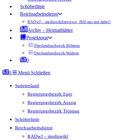
Schöberlinie
Reichsarbeitsdienst
RADwJ – mediawiki
Interesse, Hilf uns mit dabei!
Archiv – Heimatblätter
Protektorat
Oberlandratsbezirk Böhmen
Oberlandratsbezirk Mähren
0
0
Menü
Schließen
Sudetenland
Regierungsbezirk Eger
Regierungsbezirk Aussig
Regierungsbezirk Troppau
Schöberlinie
Reichsarbeitsdienst
RADwJ – mediawiki