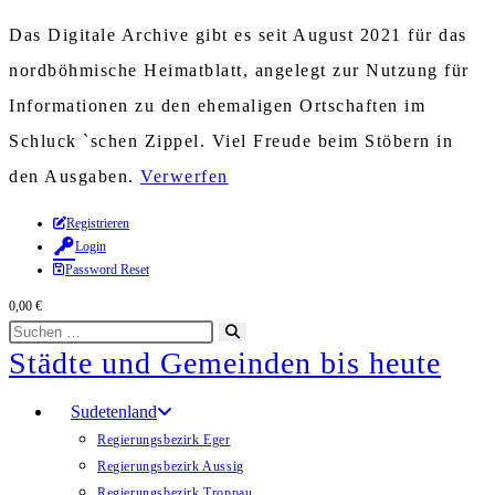
Das Digitale Archive gibt es seit August 2021 für das
nordböhmische Heimatblatt, angelegt zur Nutzung für
Informationen zu den ehemaligen Ortschaften im
Schluck `schen Zippel. Viel Freude beim Stöbern in
den Ausgaben.
Verwerfen
Zum
Registrieren
Login
Inhalt
Password Reset
springen
0,00
€
Diese
Suche
Städte und Gemeinden bis heute
Website
starten
durchsuchen
Sudetenland
Regierungsbezirk Eger
Regierungsbezirk Aussig
Regierungsbezirk Troppau