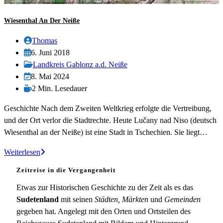
Wiesenthal An Der Neiße
Beitrags-
Thomas
Autor:
Beitrag
6. Juni 2018
veröffentlicht:
Beitrags-
Landkreis Gablonz a.d. Neiße
Kategorie:
Beitrag
8. Mai 2024
zuletzt
Lesedauer:
2 Min. Lesedauer
geändert
Geschichte Nach dem Zweiten Weltkrieg erfolgte die Vertreibung,
am:
und der Ort verlor die Stadtrechte. Heute Lučany nad Niso (deutsch
Wiesenthal an der Neiße) ist eine Stadt in Tschechien. Sie liegt…
Wiesenthal
Weiterlesen
an
Zeitreise in die Vergangenheit
der
Neiße
Etwas zur Historischen Geschichte zu der Zeit als es das
Sudetenland
mit seinen
Städten, Märkten
und
Gemeinden
gegeben hat. Angelegt mit den Orten und Ortsteilen des