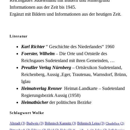
Reichsgaues Sudetenland mit Bildern und Hintergrund
Informationen aus der Zeit bis 1945.
Ergänzt mit Bildern und Informationen aus der heutigen Zeit.
Literatur
Karl Richter
“ Geschichte des Niederlandes“ 1960
Foerster, Wilhelm
– Die Orte und Ortsteile des
Reichsgaues Sudetenland mit ihren Gemeinden, …
Preußler Verlag Nürnberg
– Ortslexikon Sudetenland,
Reichenberg, Aussig ,Eger, Trautenau, Warnsdorf, Brünn,
Iglau
Heimatverlag Renner
Heimat-Landkarte – Sudetenland
Regierungsbezirk Aussig (1958)
Heimatbücher
der politischen Bezirke
Schlagwort Wolke
Altstadt
(3)
Budweis
(3)
Böhmisch Kamnitz
(3)
Böhmisch Leipa
(3)
Chudeřice
(2)