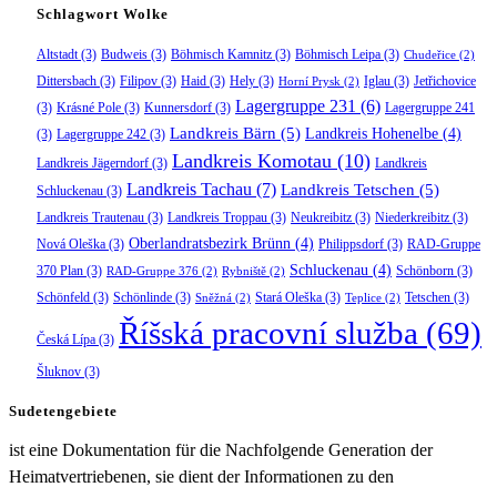
Schlagwort Wolke
Altstadt
(3)
Budweis
(3)
Böhmisch Kamnitz
(3)
Böhmisch Leipa
(3)
Chudeřice
(2)
Dittersbach
(3)
Filipov
(3)
Haid
(3)
Hely
(3)
Iglau
(3)
Jetřichovice
Horní Prysk
(2)
Lagergruppe 231
(6)
(3)
Krásné Pole
(3)
Kunnersdorf
(3)
Lagergruppe 241
Landkreis Bärn
(5)
Landkreis Hohenelbe
(4)
(3)
Lagergruppe 242
(3)
Landkreis Komotau
(10)
Landkreis Jägerndorf
(3)
Landkreis
Landkreis Tachau
(7)
Landkreis Tetschen
(5)
Schluckenau
(3)
Landkreis Trautenau
(3)
Landkreis Troppau
(3)
Neukreibitz
(3)
Niederkreibitz
(3)
Oberlandratsbezirk Brünn
(4)
Nová Oleška
(3)
Philippsdorf
(3)
RAD-Gruppe
Schluckenau
(4)
370 Plan
(3)
Schönborn
(3)
RAD-Gruppe 376
(2)
Rybniště
(2)
Schönfeld
(3)
Schönlinde
(3)
Stará Oleška
(3)
Tetschen
(3)
Sněžná
(2)
Teplice
(2)
Říšská pracovní služba
(69)
Česká Lípa
(3)
Šluknov
(3)
Sudetengebiete
ist eine Dokumentation für die Nachfolgende Generation der
Heimatvertriebenen, sie dient der Informationen zu den