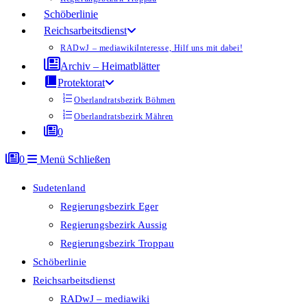
Schöberlinie
Reichsarbeitsdienst
RADwJ – mediawiki
Interesse, Hilf uns mit dabei!
Archiv – Heimatblätter
Protektorat
Oberlandratsbezirk Böhmen
Oberlandratsbezirk Mähren
0
0
Menü
Schließen
Sudetenland
Regierungsbezirk Eger
Regierungsbezirk Aussig
Regierungsbezirk Troppau
Schöberlinie
Reichsarbeitsdienst
RADwJ – mediawiki