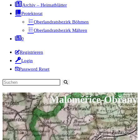
Archiv – Heimatblätter
Protektorat
Oberlandratsbezirk Böhmen
Oberlandratsbezirk Mähren
0
Registrieren
Login
Password Reset
Diese
Website
Maloměřice-Obřany
durchsuchen