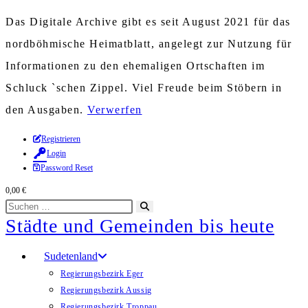
Das Digitale Archive gibt es seit August 2021 für das
nordböhmische Heimatblatt, angelegt zur Nutzung für
Informationen zu den ehemaligen Ortschaften im
Schluck `schen Zippel. Viel Freude beim Stöbern in
den Ausgaben.
Verwerfen
Zum
Registrieren
Login
Inhalt
Password Reset
springen
0,00
€
Diese
Suche
Städte und Gemeinden bis heute
Website
starten
durchsuchen
Sudetenland
Regierungsbezirk Eger
Regierungsbezirk Aussig
Regierungsbezirk Troppau