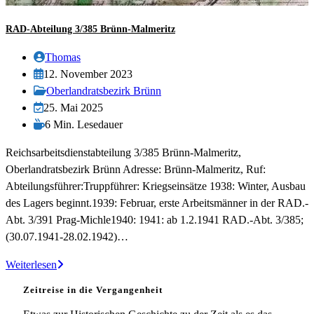
RAD-Abteilung 3/385 Brünn-Malmeritz
Beitrags-
Thomas
Autor:
Beitrag
12. November 2023
veröffentlicht:
Beitrags-
Oberlandratsbezirk Brünn
Kategorie:
Beitrag
25. Mai 2025
zuletzt
Lesedauer:
6 Min. Lesedauer
geändert
Reichsarbeitsdienstabteilung 3/385 Brünn-Malmeritz,
am:
Oberlandratsbezirk Brünn Adresse: Brünn-Malmeritz, Ruf:
Abteilungsführer:Truppführer: Kriegseinsätze 1938: Winter, Ausbau
des Lagers beginnt.1939: Februar, erste Arbeitsmänner in der RAD.-
Abt. 3/391 Prag-Michle1940: 1941: ab 1.2.1941 RAD.-Abt. 3/385;
(30.07.1941-28.02.1942)…
RAD-
Weiterlesen
Abteilung
Zeitreise in die Vergangenheit
3/385