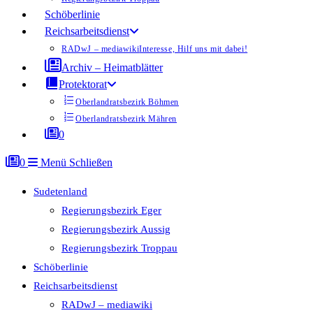
Schöberlinie
Reichsarbeitsdienst
RADwJ – mediawiki
Interesse, Hilf uns mit dabei!
Archiv – Heimatblätter
Protektorat
Oberlandratsbezirk Böhmen
Oberlandratsbezirk Mähren
0
0
Menü
Schließen
Sudetenland
Regierungsbezirk Eger
Regierungsbezirk Aussig
Regierungsbezirk Troppau
Schöberlinie
Reichsarbeitsdienst
RADwJ – mediawiki