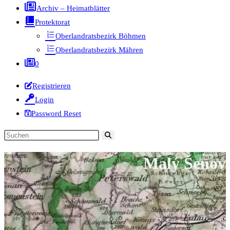
Archiv – Heimatblätter
Protektorat
Oberlandratsbezirk Böhmen
Oberlandratsbezirk Mähren
0
Registrieren
Login
Password Reset
Diese
Website
Malý Šenov
durchsuchen