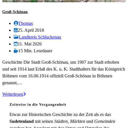
Groß-Schönau
Beitrags-
Thomas
Autor:
Beitrag
25. April 2018
veröffentlicht:
Beitrags-
Landkreis Schluckenau
Kategorie:
Beitrag
11. Mai 2026
zuletzt
Lesedauer:
15 Min. Lesedauer
geändert
Geschichte Die Stadt Groß-Schönau, um 1907 zur Stadt erhoben
am:
und seit 1914 laut Erlaß des K. u. K. Stadthalters für das Königreich
Böhmen vom 16.06.1914 offiziell Groß-Schönau in Böhmen
genannt,…
Groß-
Weiterlesen
Schönau
Zeitreise in die Vergangenheit
Etwas zur Historischen Geschichte zu der Zeit als es das
Sudetenland
mit seinen
Städten, Märkten
und
Gemeinden