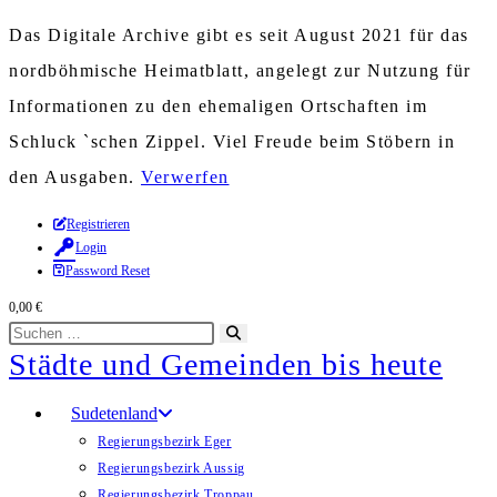
Das Digitale Archive gibt es seit August 2021 für das
nordböhmische Heimatblatt, angelegt zur Nutzung für
Informationen zu den ehemaligen Ortschaften im
Schluck `schen Zippel. Viel Freude beim Stöbern in
den Ausgaben.
Verwerfen
Zum
Registrieren
Login
Inhalt
Password Reset
springen
0,00
€
Diese
Suche
Städte und Gemeinden bis heute
Website
starten
durchsuchen
Sudetenland
Regierungsbezirk Eger
Regierungsbezirk Aussig
Regierungsbezirk Troppau