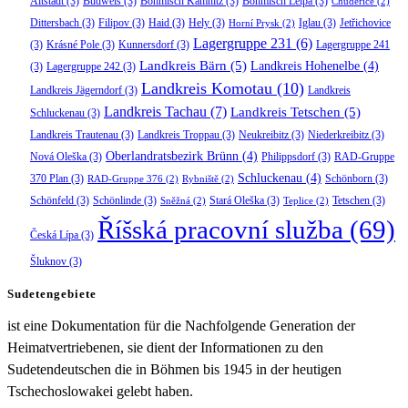
Altstadt
(3)
Budweis
(3)
Böhmisch Kamnitz
(3)
Böhmisch Leipa
(3)
Chudeřice
(2)
Dittersbach
(3)
Filipov
(3)
Haid
(3)
Hely
(3)
Iglau
(3)
Jetřichovice
Horní Prysk
(2)
Lagergruppe 231
(6)
(3)
Krásné Pole
(3)
Kunnersdorf
(3)
Lagergruppe 241
Landkreis Bärn
(5)
Landkreis Hohenelbe
(4)
(3)
Lagergruppe 242
(3)
Landkreis Komotau
(10)
Landkreis Jägerndorf
(3)
Landkreis
Landkreis Tachau
(7)
Landkreis Tetschen
(5)
Schluckenau
(3)
Landkreis Trautenau
(3)
Landkreis Troppau
(3)
Neukreibitz
(3)
Niederkreibitz
(3)
Oberlandratsbezirk Brünn
(4)
Nová Oleška
(3)
Philippsdorf
(3)
RAD-Gruppe
Schluckenau
(4)
370 Plan
(3)
Schönborn
(3)
RAD-Gruppe 376
(2)
Rybniště
(2)
Schönfeld
(3)
Schönlinde
(3)
Stará Oleška
(3)
Tetschen
(3)
Sněžná
(2)
Teplice
(2)
Říšská pracovní služba
(69)
Česká Lípa
(3)
Šluknov
(3)
Sudetengebiete
ist eine Dokumentation für die Nachfolgende Generation der
Heimatvertriebenen, sie dient der Informationen zu den
Sudetendeutschen die in Böhmen bis 1945 in der heutigen
Tschechoslowakei gelebt haben.