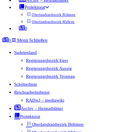
Archiv – Heimatblätter
Protektorat
Oberlandratsbezirk Böhmen
Oberlandratsbezirk Mähren
0
0
Menü
Schließen
Sudetenland
Regierungsbezirk Eger
Regierungsbezirk Aussig
Regierungsbezirk Troppau
Schöberlinie
Reichsarbeitsdienst
RADwJ – mediawiki
Archiv – Heimatblätter
Protektorat
Oberlandratsbezirk Böhmen