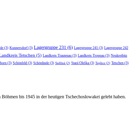
Lagergruppe 231
(6)
ole
(3)
Kunnersdorf
(3)
Lagergruppe 241
(3)
Lagergruppe 242
Landkreis Tetschen
(5)
Landkreis Trautenau
(3)
Landkreis Troppau
(3)
Neukreibitz
born
(3)
Schönfeld
(3)
Schönlinde
(3)
Stará Oleška
(3)
Tetschen
(3)
Sněžná
(2)
Teplice
(2)
in Böhmen bis 1945 in der heutigen Tschechoslowakei gelebt haben.