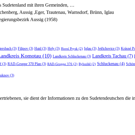
es Sudetenland mit ihren Gemeinden, …
chenberg, Aussig ,Eger, Trautenau, Warnsdorf, Brünn, Iglau
gierungsbezirk Aussig (1958)
tersbach
(3)
Filipov
(3)
Haid
(3)
Hely
(3)
Iglau
(3)
Jetřichovice
(3)
Krásné P
Horní Prysk
(2)
Landkreis Komotau
(10)
Landkreis Tachau
(7)
Landkreis Schluckenau
(3)
Schluckenau
(4)
f
(3)
RAD-Gruppe 370 Plan
(3)
Schön
RAD-Gruppe 376
(2)
Rybniště
(2)
luknov
(3)
rtriebenen, sie dient der Informationen zu den Sudetendeutschen die 