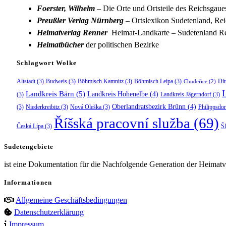
Foerster, Wilhelm
– Die Orte und Ortsteile des Reichsgau
Preußler Verlag Nürnberg
– Ortslexikon Sudetenland, Rei
Heimatverlag Renner
Heimat-Landkarte – Sudetenland Re
Heimatbücher
der politischen Bezirke
Schlagwort Wolke
Altstadt
(3)
Budweis
(3)
Böhmisch Kamnitz
(3)
Böhmisch Leipa
(3)
Dit
Chudeřice
(2)
Landkreis Bärn
(5)
Landkreis Hohenelbe
(4)
(3)
Landkreis Jägerndorf
(3)
Oberlandratsbezirk Brünn
(4)
(3)
Niederkreibitz
(3)
Nová Oleška
(3)
Philippsdor
Říšská pracovní služba
(69)
Česká Lípa
(3)
Š
Sudetengebiete
ist eine Dokumentation für die Nachfolgende Generation der Heimatve
Informationen
Allgemeine Geschäftsbedingungen
Datenschutzerklärung
Impressum