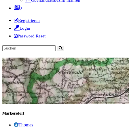
Oberlandratsbezirk Mähren
0
Registrieren
Login
Password Reset
Diese
Website
durchsuchen
Markersdorf
Beitrags-
Thomas