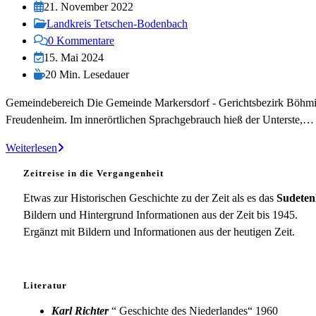
Autor:
Beitrag
21. November 2022
veröffentlicht:
Beitrags-
Landkreis Tetschen-Bodenbach
Kategorie:
Beitrags-
0 Kommentare
Kommentare:
Beitrag
15. Mai 2024
zuletzt
Lesedauer:
20 Min. Lesedauer
geändert
Gemeindebereich Die Gemeinde Markersdorf - Gerichtsbezirk Böhmis
am:
Freudenheim. Im innerörtlichen Sprachgebrauch hieß der Unterste,…
Markersdorf
Weiterlesen
Zeitreise in die Vergangenheit
Etwas zur Historischen Geschichte zu der Zeit als es das
Sudeten
Bildern und Hintergrund Informationen aus der Zeit bis 1945.
Ergänzt mit Bildern und Informationen aus der heutigen Zeit.
Literatur
Karl Richter
“ Geschichte des Niederlandes“ 1960