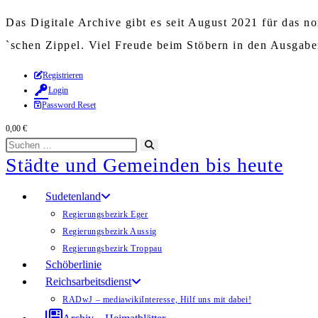
Das Digitale Archive gibt es seit August 2021 für das 
`schen Zippel. Viel Freude beim Stöbern in den Ausgab
Zum
Registrieren
Login
Inhalt
Password Reset
springen
0,00
€
Diese
Suche
Städte und Gemeinden bis heute
Website
starten
durchsuchen
Sudetenland
Regierungsbezirk Eger
Regierungsbezirk Aussig
Regierungsbezirk Troppau
Schöberlinie
Reichsarbeitsdienst
RADwJ – mediawiki
Interesse, Hilf uns mit dabei!